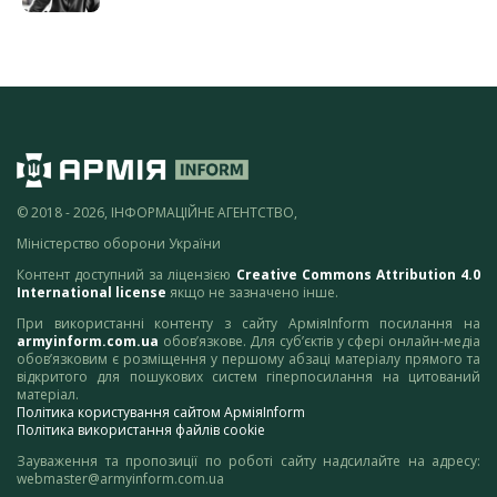
© 2018 - 2026, ІНФОРМАЦІЙНЕ АГЕНТСТВО,
Міністерство оборони України
Контент доступний за ліцензією
Creative Commons Attribution 4.0
International license
якщо не зазначено інше.
При використанні контенту з сайту АрміяInform посилання на
armyinform.com.ua
обов’язкове. Для суб’єктів у сфері онлайн-медіа
обов’язковим є розміщення у першому абзаці матеріалу прямого та
відкритого для пошукових систем гіперпосилання на цитований
матеріал.
Політика користування сайтом АрміяInform
Політика використання файлів cookie
Зауваження та пропозиції по роботі сайту надсилайте на адресу:
webmaster@armyinform.com.ua