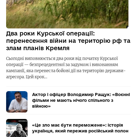
Два роки Курської операції:
перенесення війни на територію рф та
злам планів Кремля
Сьогодні виповнюється два роки від початку Курської
операції — безпрецедентної за задумом і виконанням
кампанії, яка перенесла бойові дії на територію держави-
агресора. Цей крок…
Актор і офіцер Володимир Ращук: «Воєнні
фільми не мають нічого спільного з
війною»
«Це зло має бути переможене»: історія
українця, який пережив російський полон