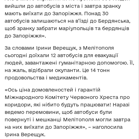
вийшли до автобусів з міста і завтра зранку
мають виїхати до Запоріжжя. Понад 30
автобусів залишаються на в’їзді до Бердянська,
щоб зранку забрати маріупольців та бердянців
до Запоріжжя».
За словами Ірини Верещук, з Мелітополя
сьогодні доїхали 12 автобусів для евакуації
людей, завантажені гуманітарною допомогою. Її,
на жаль, відібрали окупанти. Це 14 тонн
продовольства і медикаментів.
«Ось ціна домовленостей і гарантій
Міжнародного Комітету Червоного Хреста про
коридори, які нібито будуть працювати! Наразі
ведемо перемовини, щоб автобуси були
повернуті і мешканці Мелітополя могли завтра
на них виїхати до Запоріжжя», – наголосила
Ірина Верещук.