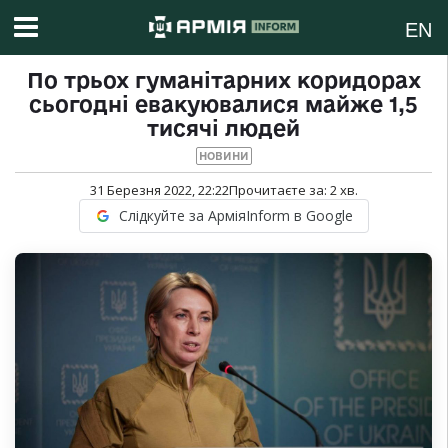
EN
По трьох гуманітарних коридорах
сьогодні евакуювалися майже 1,5
тисячі людей
НОВИНИ
31 Березня 2022, 22:22
Прочитаєте за:
2
хв.
Слідкуйте за АрміяInform в Google