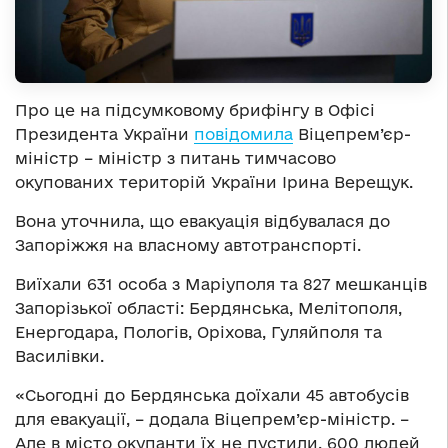
Про це на підсумковому брифінгу в Офісі
Президента України
повідомила
Віцепрем’єр-
міністр – міністр з питань тимчасово
окупованих територій України Ірина Верещук.
Вона уточнила, що евакуація відбувалася до
Запоріжжя на власному автотранспорті.
Виїхали 631 особа з Маріуполя та 827 мешканців
Запорізької області: Бердянська, Мелітополя,
Енергодара, Пологів, Оріхова, Гуляйполя та
Василівки.
«Сьогодні до Бердянська доїхали 45 автобусів
для евакуації, – додала Віцепрем’єр-міністр. –
Але в місто окупанти їх не пустили. 600 людей