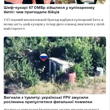
Шеф-кухарі 67 ОМБр зійшлися у кулінарному
батлі: чим пригощали бійців
У 67 окремій механізованій бригаді відбувся кулінарний батл, в
якому шість шеф-кухарів у складі двох команд змагалися у своїй
майстерності.
Вигнали з туалету: українські FPV змусили
росіянина припуститися фатальної помилки
Українські оператори безпілотних систем змусили окупанта