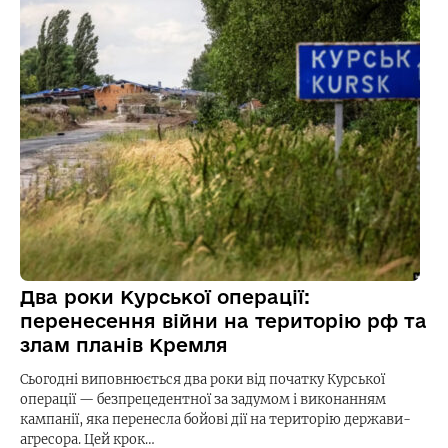
Два роки Курської операції:
перенесення війни на територію рф та
злам планів Кремля
Сьогодні виповнюється два роки від початку Курської
операції — безпрецедентної за задумом і виконанням
кампанії, яка перенесла бойові дії на територію держави-
агресора. Цей крок…