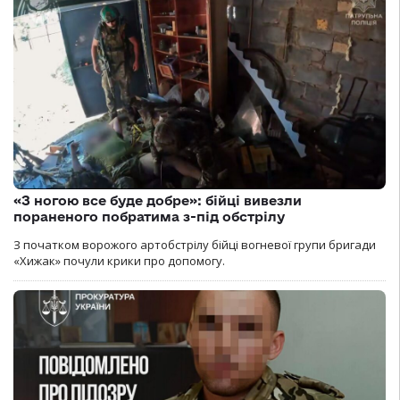
«З ногою все буде добре»: бійці вивезли
пораненого побратима з-під обстрілу
З початком ворожого артобстрілу бійці вогневої групи бригади
«Хижак» почули крики про допомогу.