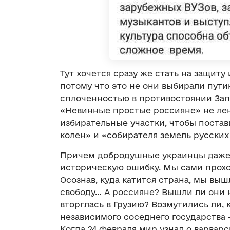
Тут хочется сразу же стать на защит
потому что это не они выбирали пути
сплоченностью в противостоянии Зап
«Невинные простые россияне» не лен
избирательные участки, чтобы поста
колен» и «собирателя земель русских
Причем добродушные украинцы даже 
историческую ошибку. Мы сами проход
Осознав, куда катится страна, мы выш
свободу… А россияне? Вышли ли они н
вторглась в Грузию? Возмутились ли, 
независимого соседнего государства 
Когда 24 февраля мир узнал о варва