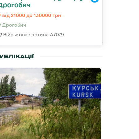
Дрогобич
від 21000 до 130000 грн
Дрогобич
Військова частина А7079
УБЛІКАЦІЇ