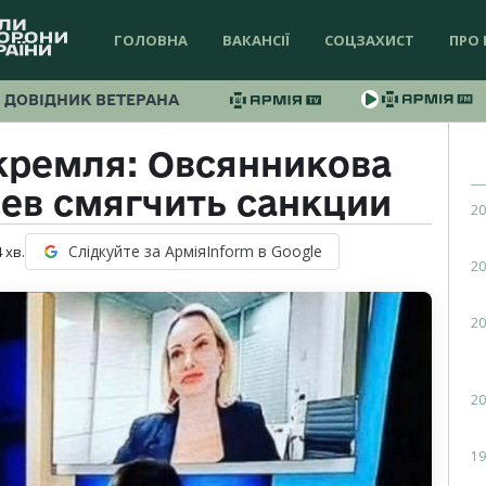
ГОЛОВНА
ВАКАНСІЇ
СОЦЗАХИСТ
ПРО 
ДОВІДНИК ВЕТЕРАНА
кремля: Овсянникова
ев смягчить санкции
20
Слідкуйте за АрміяInform в Google
4
хв.
20
20
20
19