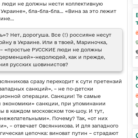
е люди не должны нести коллективную
Украине», бла-бла-бла… «Вина за это лежит
тине…
? Нет, дорогуша. Все (!) россияне несут
ойну в Украине. Или в твоей, Мариночка,
 – «простые РУССКИЕ люди не должны
ндерменшей»-недолюдей, как и прежде,
ения русских шовинистов?
всянникова сразу переходит к сути претензий
западных санкций», – не по-детски
ионной операции. Санкции! Те самые
й экономики» санкции, при упоминании
 в каждом московском ток-шоу. И тут,
 нежелательными». Почему? Так, «от них
», – отвечает Овсянникова. И для западного
гическая цепочка: виноват путин – страдают