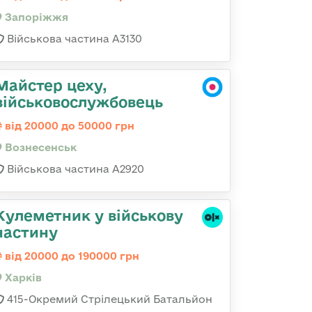
Запоріжжя
Військова частина А3130
Майстер цеху,
військовослужбовець
від 20000 до 50000 грн
Вознесенськ
Військова частина А2920
Кулеметник у військову
частину
від 20000 до 190000 грн
Харків
415-Окремий Стрілецький Батальйон