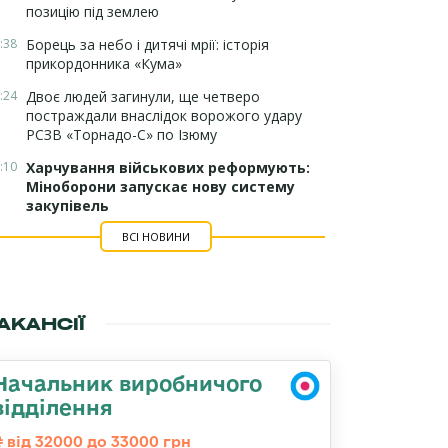
позицію під землею
:38
Борець за небо і дитячі мрії: історія
прикордонника «Кума»
:24
Двоє людей загинули, ще четверо
постраждали внаслідок ворожого удару
РСЗВ «Торнадо-С» по Ізюму
:10
Харчування військових реформують:
Міноборони запускає нову систему
закупівель
ВСІ НОВИНИ
АКАНСІЇ
Начальник виробничого
відділення
від 32000 до 33000 грн