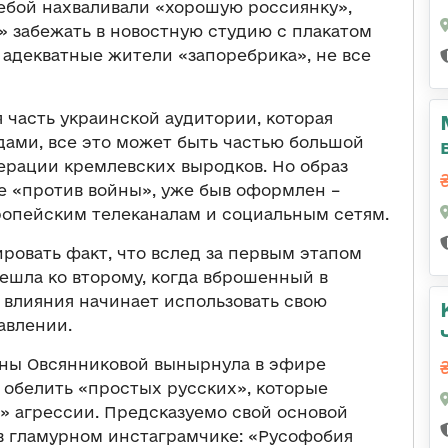
ебой нахваливали «хорошую россиянку»,
» забежать в новостную студию с плакатом
е адекватные жители «запоребрика», не все
 часть украинской аудитории, которая
дами, все это может быть частью большой
рации кремлевских выродков. Но образ
е «против войны», уже быв оформлен –
ропейским телеканалам и социальным сетям.
ровать факт, что вслед за первым этапом
шла ко второму, когда вброшенный в
влияния начинает использовать свою
авлении.
ины Овсянниковой вынырнула в эфире
 обелить «простых русских», которые
» агрессии. Предсказуемо свой основой
в гламурном инстаграмчике: «Русофобия