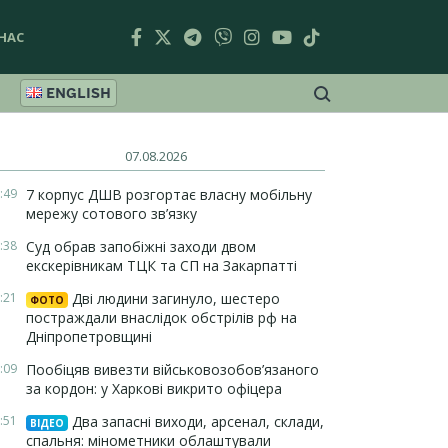
НАС
ENGLISH
07.08.2026
:49
7 корпус ДШВ розгортає власну мобільну
мережу сотового зв’язку
:38
Суд обрав запобіжні заходи двом
екскерівникам ТЦК та СП на Закарпатті
:21
Дві людини загинуло, шестеро
ФОТО
постраждали внаслідок обстрілів рф на
Дніпропетровщині
:09
Пообіцяв вивезти військовозобов’язаного
за кордон: у Харкові викрито офіцера
:51
Два запасні виходи, арсенал, склади,
ВІДЕО
спальня: мінометники облаштували