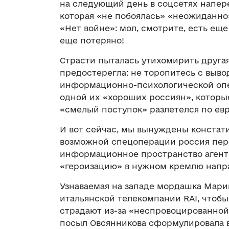
на следующий день в соцсетях напер
которая «не побоялась» «неожиданно
«Нет войне»: мол, смотрите, есть ещ
еще потеряно!
Страсти пыталась утихомирить другая
предостерегла: не торопитесь с выво
информационно-психологической опе
одной их «хороших россиян», которы
«смелый поступок» разлетелся по ев
И вот сейчас, мы вынуждены констати
возможной спецоперации россия пере
информационное пространство агент 
«героизацию» в нужном кремлю напр
Узнаваемая на западе мордашка Мар
итальянской телекомпании RAI, чтобы
страдают из-за «неспровоцированной
посыл Овсянникова сформулировала 