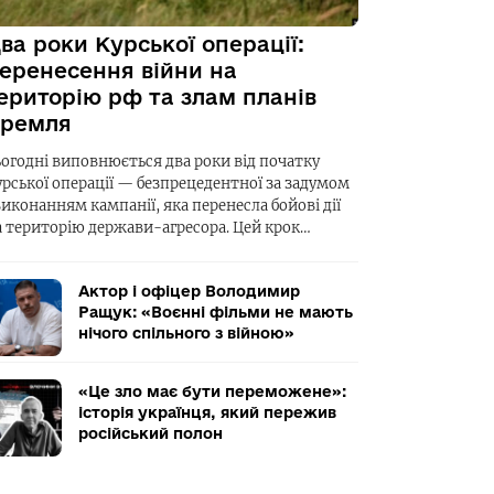
ва роки Курської операції:
еренесення війни на
ериторію рф та злам планів
ремля
ьогодні виповнюється два роки від початку
урської операції — безпрецедентної за задумом
виконанням кампанії, яка перенесла бойові дії
а територію держави-агресора. Цей крок…
Актор і офіцер Володимир
Ращук: «Воєнні фільми не мають
нічого спільного з війною»
«Це зло має бути переможене»:
історія українця, який пережив
російський полон