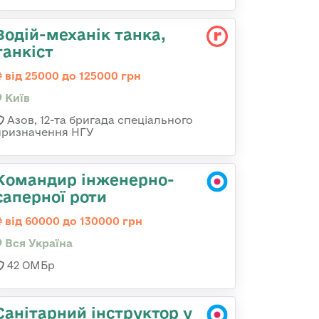
Водій-механік танка,
танкіст
від 25000 до 125000 грн
Київ
Азов, 12-та бригада спеціального
призначення НГУ
Командир інженерно-
саперної роти
від 60000 до 130000 грн
Вся Україна
42 ОМБр
Санітарний інструктор у