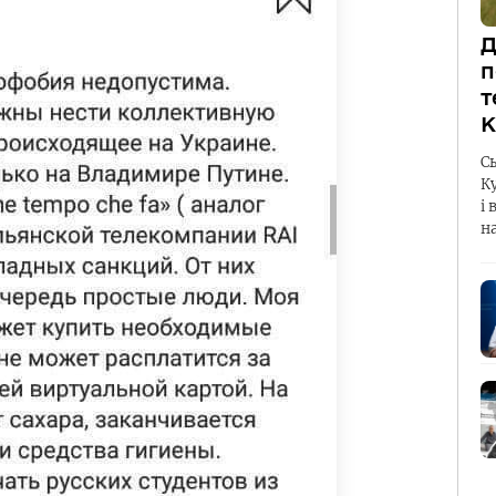
Д
п
т
К
С
К
і 
н