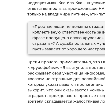
недопустима», бла-бла-бла… «Русски
ответственность за происходящее НА 
только на владимире путине», ути-пу
«Простые люди не должны страдать»
коллективную ответственность за в
фразе пропущено слово «русские»
страдать»? А судьба остальных «у
пусть зависит от хорошего настро
Среди прочего, примечательно, что О
к «русофобам»: «Я выступила против 
раскрывает себя участница информац
«совсем не страшные для российско
которых ухахатываются пропагандисты
выходит, что они оказываются «очень
страдают, прежде всего, простые люди
зрителя складывается жалостливая ло