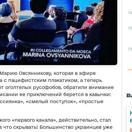
19
19
19
о Марию Овсянникову, которая в эфире
а с пацифистским плакатиком, а теперь
от оголтелых русофобов, обратили внимание
описании ее приключений берется в кавычки:
В
ссиянка», «смелый поступок», «простые
ого «первого канала», действительно, стал
а что скрывать! Большинство украинцев уже