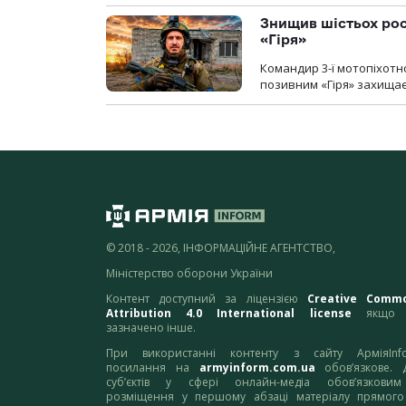
Знищив шістьох росі
«Гіря»
Командир 3-ї мотопіхотно
позивним «Гіря» захищає
© 2018 - 2026, ІНФОРМАЦІЙНЕ АГЕНТСТВО,
Міністерство оборони України
Контент доступний за ліцензією
Creative Comm
Attribution 4.0 International license
якщо 
зазначено інше.
При використанні контенту з сайту АрміяInf
посилання на
armyinform.com.ua
обов’язкове. 
суб’єктів у сфері онлайн-медіа обов’язкови
розміщення у першому абзаці матеріалу прямого