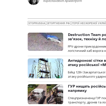
Кореспондент АрміяInform
STOPRUSSIA
ВТОРГНЕННЯ РФ
ГЕРОЇ НЕСКОРЕНОЇ УКРА
Destruction Team р
зв’язок, техніку й л
FPV-дрони прикордонників
логістичний хаб ворога 
Антидронові сітки в
атаку російської «М
Бійці 128-ї Закарпатсько
атаку російського ударн
ГУР нищать російськ
напрямку
Спецпризначенці ГУР пок
транспорту, дронів та ло