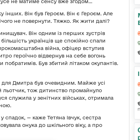
и усе не матиме сенсу вже згодом…
у інших. Він був Героєм. Він є Героєм. Але
Нічого не повернути. Тяжко. Як жити далі?
нищувач. Він одним із перших зустрів
и більшість українців ще спокійно спали
ирокомасштабна війна, офіцер вступив
итро героїчно відвернув на себе вогонь
ти побратимів. Був збитий літаком окупантів.
ї для Дмитра був очевидним. Майже усі
ий льотчик, тож дитинство промайнуло
уся служила у зенітних військах, отримала
учою.
у спадок, — каже Тетяна Івчук, сестра
вувала онука до шкільного віку, а про