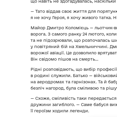
що навіть не здогадувалась, наскільк
— Тато віддав своє життя для порятунк
я не хочу Героя, я хочу живого татка. 
Майор Дмитро Коломієць — льотчик-ви
ворога. З самого ранку 24 лютого, кол
та не підозрювали, що розпочалась ш
у повітряний бій на Хмельниччині. Дм
ворожої авіації. Це дозволило врятува
Він свідомо пішов на смерть…
Рідні розповідають, що вибір професі
в родині служили. Батько — військов
на аеродромах та гарнізонах. Та й баб
безліч нагород, була сміливою та ріш
— Схоже, сміливість таки передається 
дружини загиблого. — Саме бабуся вихо
її героїзм ходили легенди.