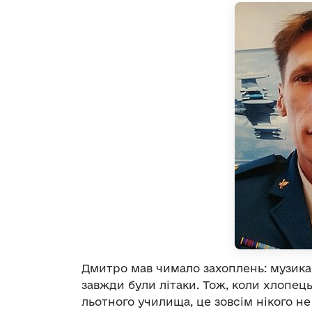
Дмитро мав чимало захоплень: музика,
завжди були літаки. Тож, коли хлопец
льотного училища, це зовсім нікого не