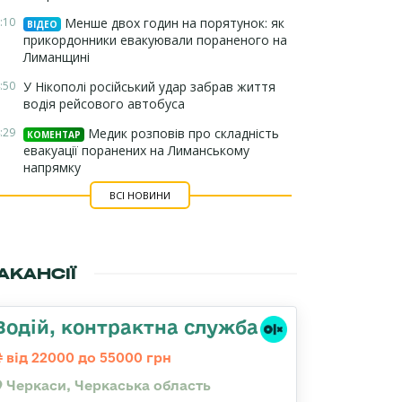
:10
Менше двох годин на порятунок: як
ВІДЕО
прикордонники евакуювали пораненого на
Лиманщині
:50
У Нікополі російський удар забрав життя
водія рейсового автобуса
:29
Медик розповів про складність
КОМЕНТАР
евакуації поранених на Лиманському
напрямку
ВСІ НОВИНИ
АКАНСІЇ
Водій, контрактна служба
від 22000 до 55000 грн
Черкаси, Черкаська область