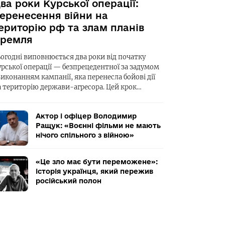
ва роки Курської операції:
еренесення війни на
ериторію рф та злам планів
ремля
ьогодні виповнюється два роки від початку
урської операції — безпрецедентної за задумом
виконанням кампанії, яка перенесла бойові дії
а територію держави-агресора. Цей крок…
Актор і офіцер Володимир
Ращук: «Воєнні фільми не мають
нічого спільного з війною»
«Це зло має бути переможене»:
історія українця, який пережив
російський полон