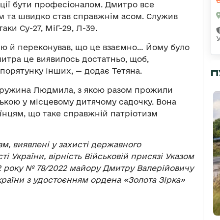
іації бути професіоналом. Дмитро все
м та швидко став справжнім асом. Служив
ки Су-27, МіГ-29, Л-39.
ію й переконував, що це взаємно… Йому було
митра це виявилось достатньо, щоб,
порятунку інших, — додає Тетяна.
П
 дружина Людмила, з якою разом прожили
ькою у місцевому дитячому садочку. Вона
їнцям, що таке справжній патріотизм
зм, виявлені у захисті державного
ті України, вірність Військовій присязі Указом
2 року № 78/2022 майору Дмитру Валерійовичу
раїни з удостоєнням ордена «Золота Зірка»