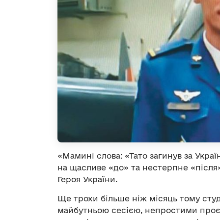
«Мамині слова: «Тато загинув за Укра
на щасливе «до» та нестерпне «після»
Героя України.
Ще трохи більше ніж місяць тому студ
майбутньою сесією, непростими проє