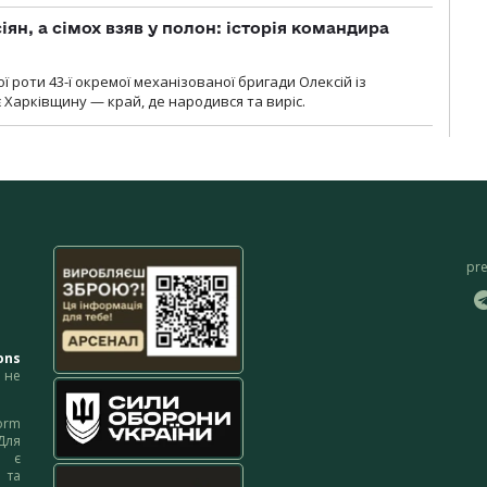
ян, а сімох взяв у полон: історія командира
ї роти 43-ї окремої механізованої бригади Олексій із
 Харківщину — край, де народився та виріс.
pr
ons
не
orm
Для
м є
 та