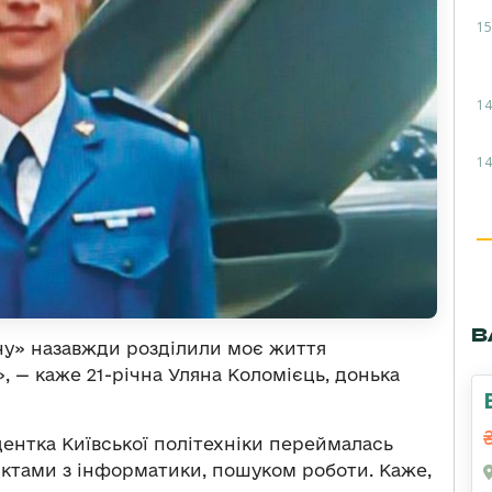
15
14
14
В
їну» назавжди розділили моє життя
, — каже 21-річна Уляна Коломієць, донька
ентка Київської політехніки переймалась
ктами з інформатики, пошуком роботи. Каже,