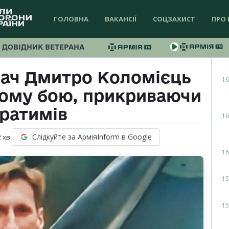
ГОЛОВНА
ВАКАНСІЇ
СОЦЗАХИСТ
ПРО 
ДОВІДНИК ВЕТЕРАНА
ач Дмитро Коломієць
16
ному бою, прикриваючи
ратимів
16
Слідкуйте за АрміяInform в Google
2
хв.
16
15
15