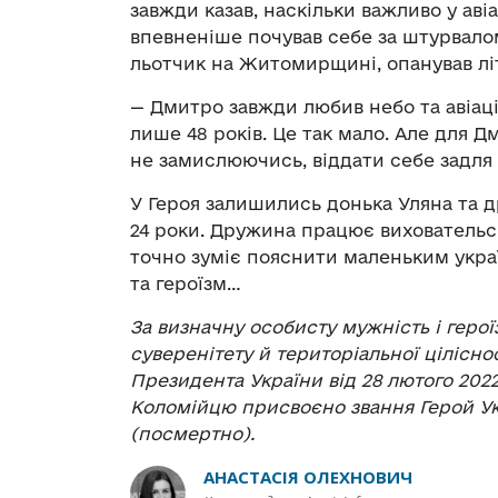
завжди казав, наскільки важливо у ав
впевненіше почував себе за штурвало
льотчик на Житомирщині, опанував літа
— Дмитро завжди любив небо та авіац
лише 48 років. Це так мало. Але для Д
не замислюючись, віддати себе задля 
У Героя залишились донька Уляна та
24 роки. Дружина працює виховательс
точно зуміє пояснити маленьким укра
та героїзм…
За визначну особисту мужність і герої
суверенітету й територіальної ціліснос
Президента України від 28 лютого 202
Коломійцю присвоєно звання Герой Ук
(посмертно).
АНАСТАСІЯ ОЛЕХНОВИЧ