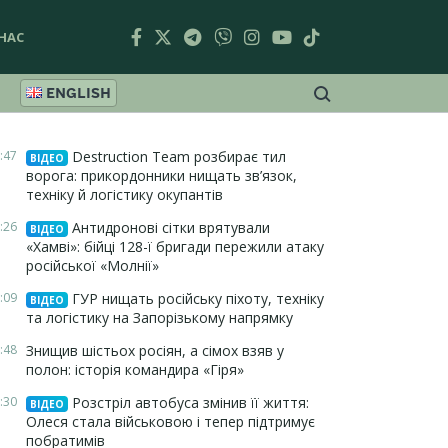
НАС
ENGLISH
:47
Destruction Team розбирає тил
ВІДЕО
ворога: прикордонники нищать зв’язок,
техніку й логістику окупантів
:26
Антидронові сітки врятували
ВІДЕО
«Хамві»: бійці 128-ї бригади пережили атаку
російської «Молнії»
:09
ГУР нищать російську піхоту, техніку
ВІДЕО
та логістику на Запорізькому напрямку
:48
Знищив шістьох росіян, а сімох взяв у
полон: історія командира «Гіря»
:30
Розстріл автобуса змінив її життя:
ВІДЕО
Олеся стала військовою і тепер підтримує
побратимів