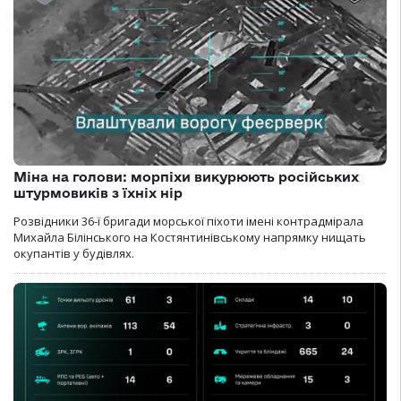
Міна на голови: морпіхи викурюють російських
штурмовиків з їхніх нір
Розвідники 36-ї бригади морської піхоти імені контрадмірала
Михайла Білінського на Костянтинівському напрямку нищать
окупантів у будівлях.