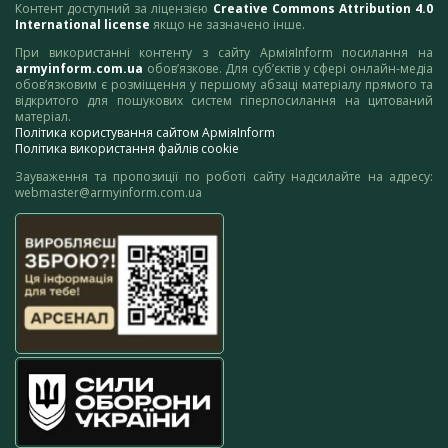
Контент доступний за ліцензією
Creative Commons Attribution 4.0
International license
якщо не зазначено інше.
При використанні контенту з сайту АрміяInform посилання на
armyinform.com.ua
обов’язкове. Для суб’єктів у сфері онлайн-медіа
обов’язковим є розміщення у першому абзаці матеріалу прямого та
відкритого для пошукових систем гіперпосилання на цитований
матеріал.
Політика користування сайтом АрміяInform
Політика використання файлів cookie
Зауваження та пропозиції по роботі сайту надсилайте на адресу:
webmaster@armyinform.com.ua