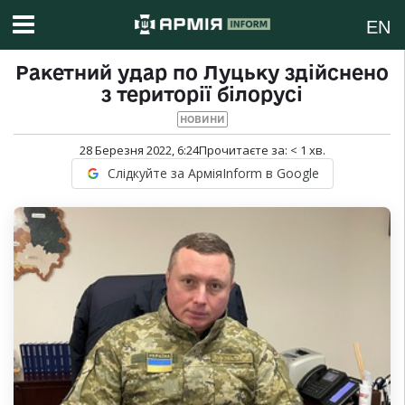
EN
Ракетний удар по Луцьку здійснено
з території білорусі
НОВИНИ
28 Березня 2022, 6:24
Прочитаєте за:
< 1
хв.
Слідкуйте за АрміяInform в Google