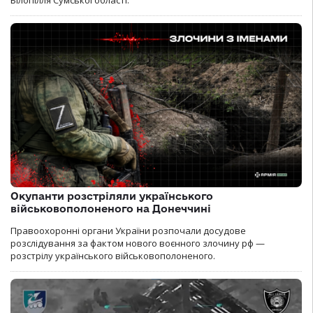
Білопілля Сумської області.
Окупанти розстріляли українського
військовополоненого на Донеччині
Правоохоронні органи України розпочали досудове
розслідування за фактом нового воєнного злочину рф —
розстрілу українського військовополоненого.