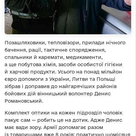
Позашляховики, тепловізори, прилади нічного
бачення, рації, тактичне спорядження,
спальники й каремати, медикаменти,
а ще побутова хімія, засоби особистої гігієни
й харчові продукти. Усього на понад мільйон
євро допомоги з України, Литви та Польщі
зібрав і доправив до найгарячіших районів
бойових дій вінницький волонтер Денис
Романовський.
Комплект оптики на кожен підрозділ чоловік
пакує сам — робить це на дотик. Адже Денис
має вади зору. Армії допомагає разом
із товаришами вже 8 років: практично щомісяця