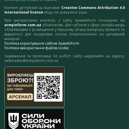
Контент доступний за ліцензією
Creative Commons Attribution 4.0
International license
якщо не зазначено інше.
При використанні контенту з сайту АрміяInform посилання на
armyinform.com.ua
обов’язкове. Для суб’єктів у сфері онлайн-медіа
обов’язковим є розміщення у першому абзаці матеріалу прямого та
відкритого для пошукових систем гіперпосилання на цитований
матеріал.
Політика користування сайтом АрміяInform
Політика використання файлів cookie
Зауваження та пропозиції по роботі сайту надсилайте на адресу:
webmaster@armyinform.com.ua