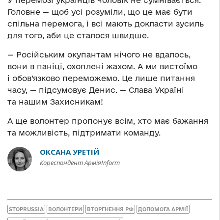
У перемозі українців чоловік не сумнівається.
Головне — щоб усі розуміли, що це має бути
спільна перемога, і всі мають докласти зусиль
для того, аби це сталося швидше.
— Російським окупантам нічого не вдалось,
вони в паніці, охоплені жахом. А ми вистоїмо
і обов’язково переможемо. Це лише питання
часу, — підсумовує Денис. — Слава Україні
та нашим Захисникам!
А ще волонтер пропонує всім, хто має бажання
та можливість, підтримати команду.
ОКСАНА УРЕТІЙ
Кореспондент АрміяInform
STOPRUSSIA
ВОЛОНТЕРИ
ВТОРГНЕННЯ РФ
ДОПОМОГА АРМІЇ