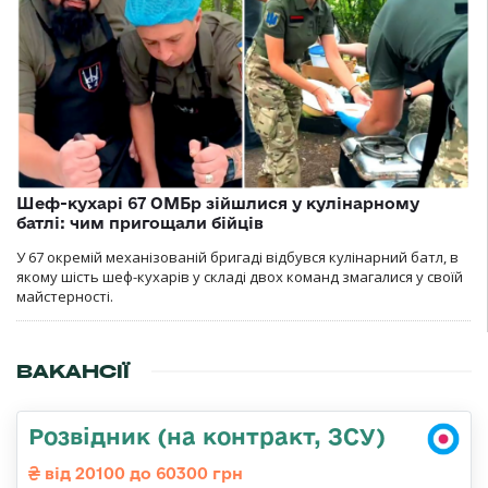
Шеф-кухарі 67 ОМБр зійшлися у кулінарному
батлі: чим пригощали бійців
У 67 окремій механізованій бригаді відбувся кулінарний батл, в
якому шість шеф-кухарів у складі двох команд змагалися у своїй
майстерності.
ВАКАНСІЇ
Розвідник (на контракт, ЗСУ)
від 20100 до 60300 грн