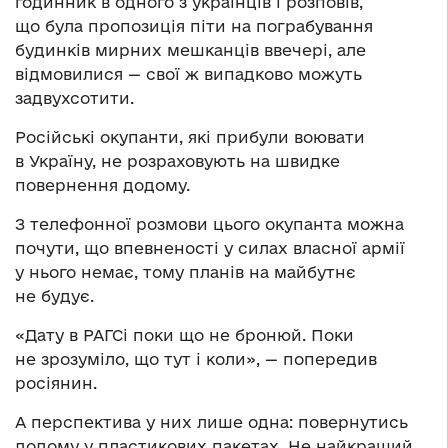
годинник в одного з українців і розповів,
що була пропозиція піти на пограбування
будинків мирних мешканців ввечері, але
відмовилися — свої ж випадково можуть
задвухсотити.
Російські окупанти, які прибули воювати
в Україну, не розраховують на швидке
повернення додому.
З телефонної розмови цього окупанта можна
почути, що впевненості у силах власної армії
у нього немає, тому планів на майбутнє
не будує.
«Дату в РАГСі поки що не бронюй. Поки
не зрозуміло, що тут і коли», — попередив
росіянин.
А перспектива у них лише одна: повернутись
додому у пластикових пакетах. Не найкращий