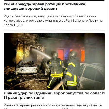
Рій «Баракуд» зірвав ротацію противника,
знищивши ворожий десант
Ударні безпілотники, запущені з українських безекіпажних
катерів зірвали ротацію окупантів в районі Залізного Порту на
Херсонщині.
Нічний удар по Одещині: ворог запустив по області
11 ракет різних типів
У ніч на 9 серпня, російські війська атакували Одеську область