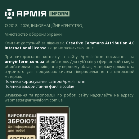
© 2018 - 2026, ІНФОРМАЦІЙНЕ АГЕНТСТВО,
Міністерство оборони України
Контент доступний за ліцензією
Creative Commons Attribution 4.0
International license
якщо не зазначено інше.
При використанні контенту з сайту АрміяInform посилання на
armyinform.com.ua
обов’язкове. Для суб’єктів у сфері онлайн-медіа
обов’язковим є розміщення у першому абзаці матеріалу прямого та
відкритого для пошукових систем гіперпосилання на цитований
матеріал.
Політика користування сайтом АрміяInform
Політика використання файлів cookie
Зауваження та пропозиції по роботі сайту надсилайте на адресу:
webmaster@armyinform.com.ua