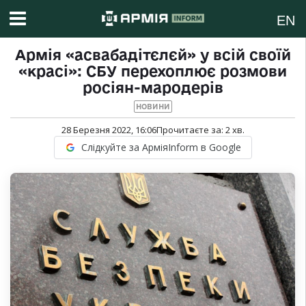
EN
Армія «асвабадітєлєй» у всій своїй
«красі»: СБУ перехоплює розмови
росіян-мародерів
НОВИНИ
28 Березня 2022, 16:06
Прочитаєте за:
2
хв.
Слідкуйте за АрміяInform в Google