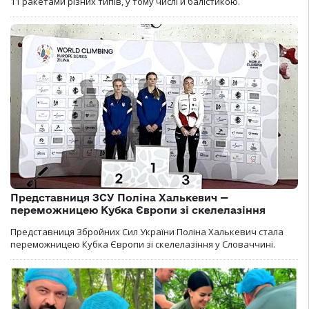
11 ракетами різних типів, у тому числі й балістикою.
Представниця ЗСУ Поліна Халькевич —
переможницею Кубка Європи зі скелелазіння
Представниця Збройних Сил України Поліна Халькевич стала
переможницею Кубка Європи зі скелелазіння у Словаччині.