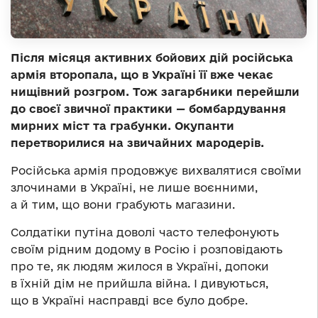
Після місяця активних бойових дій російська
армія второпала, що в Україні її вже чекає
нищівний розгром. Тож загарбники перейшли
до своєї звичної практики — бомбардування
мирних міст та грабунки. Окупанти
перетворилися на звичайних мародерів.
Російська армія продовжує вихвалятися своїми
злочинами в Україні, не лише воєнними,
а й тим, що вони грабують магазини.
Солдатіки путіна доволі часто телефонують
своїм рідним додому в Росію і розповідають
про те, як людям жилося в Україні, допоки
в їхній дім не прийшла війна. І дивуються,
що в Україні насправді все було добре.