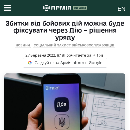
EN
Збитки від бойових дій можна буде
фіксувати через Дію – рішення
уряду
НОВИНИ
СОЦІАЛЬНИЙ ЗАХИСТ ВІЙСЬКОВОСЛУЖБОВЦІВ
27 Березня 2022, 8:18
Прочитаєте за:
< 1
хв.
Слідкуйте за АрміяInform в Google