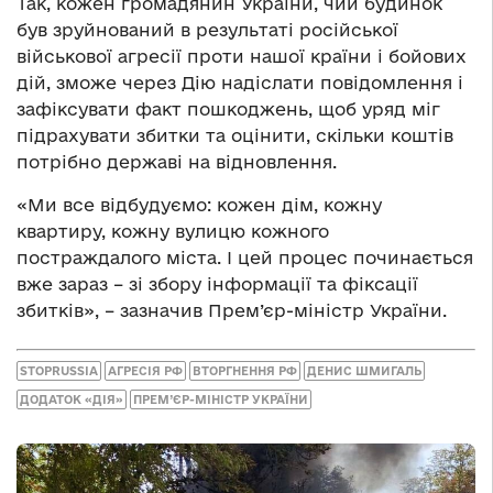
Так, кожен громадянин України, чий будинок
був зруйнований в результаті російської
військової агресії проти нашої країни і бойових
дій, зможе через Дію надіслати повідомлення і
зафіксувати факт пошкоджень, щоб уряд міг
підрахувати збитки та оцінити, скільки коштів
потрібно державі на відновлення.
«Ми все відбудуємо: кожен дім, кожну
квартиру, кожну вулицю кожного
постраждалого міста. І цей процес починається
вже зараз – зі збору інформації та фіксації
збитків», – зазначив Прем’єр-міністр України.
STOPRUSSIA
АГРЕСІЯ РФ
ВТОРГНЕННЯ РФ
ДЕНИС ШМИГАЛЬ
ДОДАТОК «ДІЯ»
ПРЕМ’ЄР-МІНІСТР УКРАЇНИ