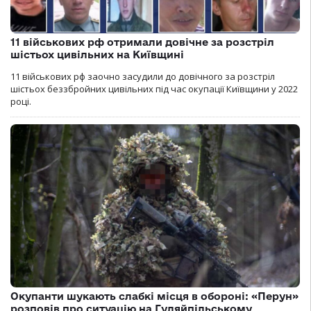
11 військових рф отримали довічне за розстріл
шістьох цивільних на Київщині
11 військових рф заочно засудили до довічного за розстріл
шістьох беззбройних цивільних під час окупації Київщини у 2022
році.
Окупанти шукають слабкі місця в обороні: «Перун»
розповів про ситуацію на Гуляйпільському