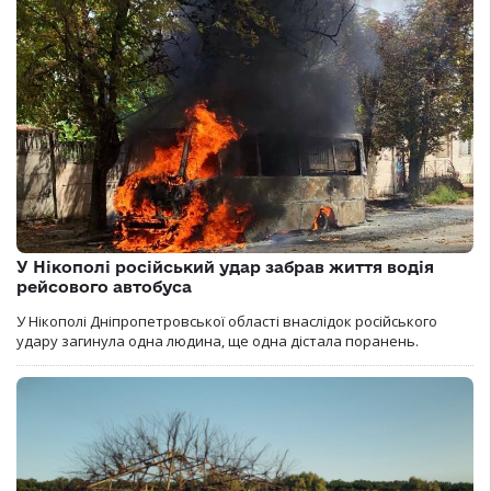
У Нікополі російський удар забрав життя водія
рейсового автобуса
У Нікополі Дніпропетровської області внаслідок російського
удару загинула одна людина, ще одна дістала поранень.