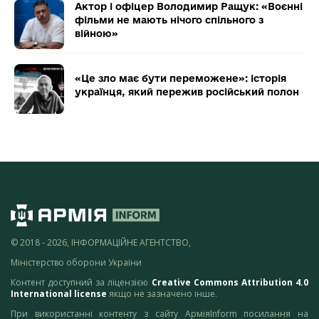
Актор і офіцер Володимир Ращук: «Воєнні
фільми не мають нічого спільного з
війною»
«Це зло має бути переможене»: історія
українця, який пережив російський полон
© 2018 - 2026, ІНФОРМАЦІЙНЕ АГЕНТСТВО,
Міністерство оборони України
Контент доступний за ліцензією
Creative Commons Attribution 4.0
International license
якщо не зазначено інше.
При використанні контенту з сайту АрміяInform посилання на