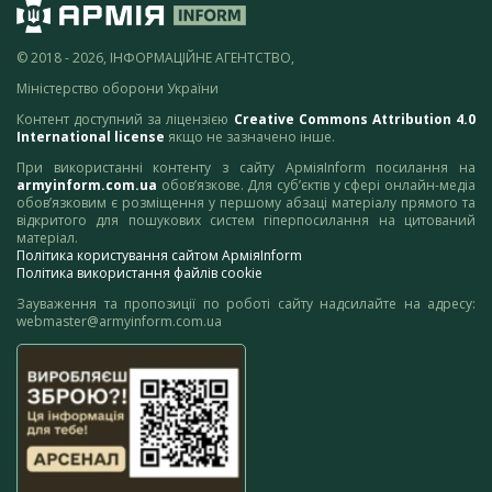
© 2018 - 2026, ІНФОРМАЦІЙНЕ АГЕНТСТВО,
Міністерство оборони України
Контент доступний за ліцензією
Creative Commons Attribution 4.0
International license
якщо не зазначено інше.
При використанні контенту з сайту АрміяInform посилання на
armyinform.com.ua
обов’язкове. Для суб’єктів у сфері онлайн-медіа
обов’язковим є розміщення у першому абзаці матеріалу прямого та
відкритого для пошукових систем гіперпосилання на цитований
матеріал.
Політика користування сайтом АрміяInform
Політика використання файлів cookie
Зауваження та пропозиції по роботі сайту надсилайте на адресу:
webmaster@armyinform.com.ua