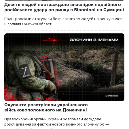
Десять людей постраждало внаслідок подвійного
російського удару по ринку в Білопіллі на Сумщині
Вранці росіяни атакували безпілотником людей на ринку в місті
Білопілля Сумської області.
Окупанти розстріляли українського
військовополоненого на Донеччині
Правоохоронні органи України розпочали досудове
розслідування за фактом нового воєнного злочину рф —