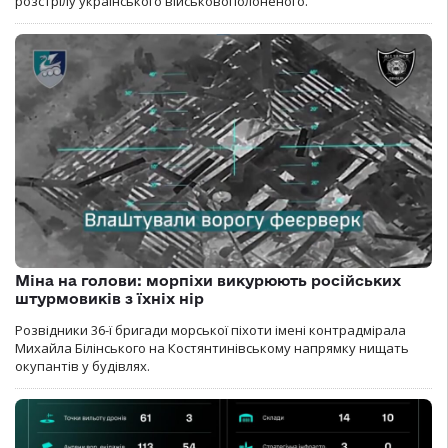
розстрілу українського військовополоненого.
Міна на голови: морпіхи викурюють російських
штурмовиків з їхніх нір
Розвідники 36-ї бригади морської піхоти імені контрадмірала
Михайла Білінського на Костянтинівському напрямку нищать
окупантів у будівлях.