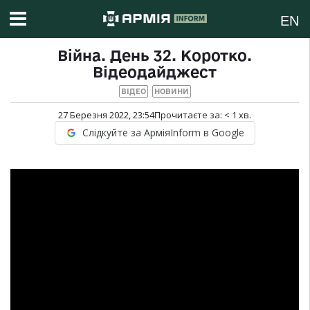
EN
Війна. День 32. Коротко.
Відеодайджест
ВІДЕО
НОВИНИ
27 Березня 2022, 23:54
Прочитаєте за:
< 1
хв.
Слідкуйте за АрміяInform в Google