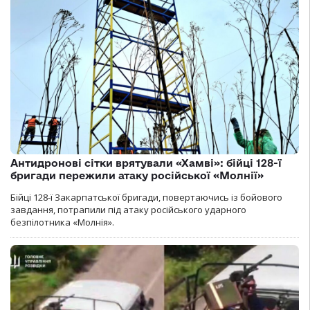
Антидронові сітки врятували «Хамві»: бійці 128-ї
бригади пережили атаку російської «Молнії»
Бійці 128-ї Закарпатської бригади, повертаючись із бойового
завдання, потрапили під атаку російського ударного
безпілотника «Молнія».