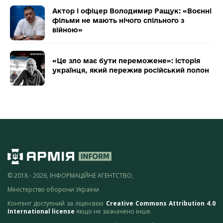
Актор і офіцер Володимир Ращук: «Воєнні
фільми не мають нічого спільного з
війною»
«Це зло має бути переможене»: історія
українця, який пережив російський полон
© 2018 - 2026, ІНФОРМАЦІЙНЕ АГЕНТСТВО,
Міністерство оборони України
Контент доступний за ліцензією
Creative Commons Attribution 4.0
International license
якщо не зазначено інше.