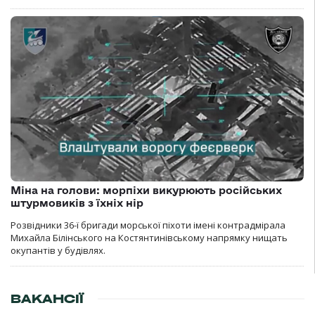
Міна на голови: морпіхи викурюють російських
штурмовиків з їхніх нір
Розвідники 36-ї бригади морської піхоти імені контрадмірала
Михайла Білінського на Костянтинівському напрямку нищать
окупантів у будівлях.
ВАКАНСІЇ