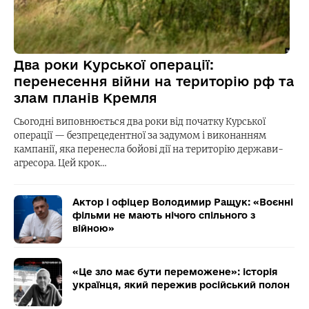
Два роки Курської операції:
перенесення війни на територію рф та
злам планів Кремля
Сьогодні виповнюється два роки від початку Курської
операції — безпрецедентної за задумом і виконанням
кампанії, яка перенесла бойові дії на територію держави-
агресора. Цей крок…
Актор і офіцер Володимир Ращук: «Воєнні
фільми не мають нічого спільного з
війною»
«Це зло має бути переможене»: історія
українця, який пережив російський полон