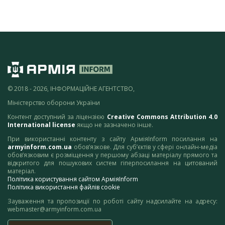
© 2018 - 2026, ІНФОРМАЦІЙНЕ АГЕНТСТВО,
Міністерство оборони України
Контент доступний за ліцензією
Creative Commons Attribution 4.0
International license
якщо не зазначено інше.
При використанні контенту з сайту АрміяInform посилання на
armyinform.com.ua
обов’язкове. Для суб’єктів у сфері онлайн-медіа
обов’язковим є розміщення у першому абзаці матеріалу прямого та
відкритого для пошукових систем гіперпосилання на цитований
матеріал.
Політика користування сайтом АрміяInform
Політика використання файлів cookie
Зауваження та пропозиції по роботі сайту надсилайте на адресу:
webmaster@armyinform.com.ua