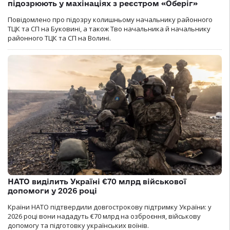
підозрюють у махінаціях з реєстром «Оберіг»
Повідомлено про підозру колишньому начальнику районного
ТЦК та СП на Буковині, а також Тво начальника й начальнику
районного ТЦК та СП на Волині.
НАТО виділить Україні €70 млрд військової
допомоги у 2026 році
Країни НАТО підтвердили довгострокову підтримку України: у
2026 році вони нададуть €70 млрд на озброєння, військову
допомогу та підготовку українських воїнів.