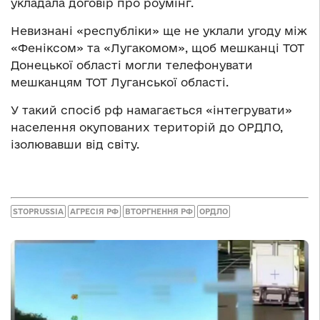
укладала договір про роумінг.
Невизнані «республіки» ще не уклали угоду між
«Феніксом» та «Лугакомом», щоб мешканці ТОТ
Донецької області могли телефонувати
мешканцям ТОТ Луганської області.
У такий спосіб рф намагається «інтегрувати»
населення окупованих територій до ОРДЛО,
ізолювавши від світу.
STOPRUSSIA
АГРЕСІЯ РФ
ВТОРГНЕННЯ РФ
ОРДЛО