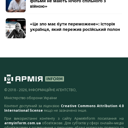
фільми не мають нічого спільного з
війною»
«Це зло має бути переможене»: історія
українця, який пережив російський полон
© 2018 - 2026, ІНФОРМАЦІЙНЕ АГЕНТСТВО,
Міністерство оборони України
Контент доступний за ліцензією
Creative Commons Attribution 4.0
International license
якщо не зазначено інше.
При використанні контенту з сайту АрміяInform посилання на
armyinform.com.ua
обов’язкове. Для суб’єктів у сфері онлайн-медіа
обов’язковим є розміщення у першому абзаці матеріалу прямого та