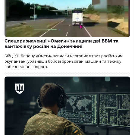
Спецпризначенці «Омеги» знищили дві ББМ та
вантажівку росіян на Донеччині
Бійці ХІІІ Легіону «Омеги» завдали чергових втрат російським
окупантам, уразивши бойові броньовані машини та техніку
забезпечення ворога.