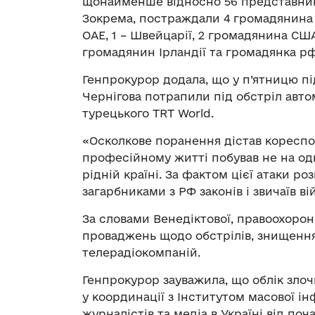
щонайменше відносно 56 представникі
Зокрема, постраждали 4 громадянина Бр
ОАЕ, 1 – Швейцарії, 2 громадянина США
громадянин Ірландії та громадянка рф
Генпрокурор додала, що у п’ятницю пі
Чернігова потрапили під обстріл автом
турецького TRT World.
«Осколкове поранення дістав кореспо
професійному житті побував не на одн
рідній країні. За фактом цієї атаки 
загарбниками з РФ законів і звичаїв ві
За словами Венедіктової, правоохоро
проваджень щодо обстрілів, знищенн
телерадіокомпаній.
Генпрокурор зауважила, що облік злоч
у координації з Інститутом масової ін
журналістів та медіа в Україні від п