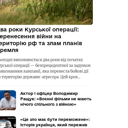
ва роки Курської операції:
еренесення війни на
ериторію рф та злам планів
ремля
ьогодні виповнюється два роки від початку
урської операції — безпрецедентної за задумом
виконанням кампанії, яка перенесла бойові дії
а територію держави-агресора. Цей крок…
Актор і офіцер Володимир
Ращук: «Воєнні фільми не мають
нічого спільного з війною»
«Це зло має бути переможене»:
історія українця, який пережив