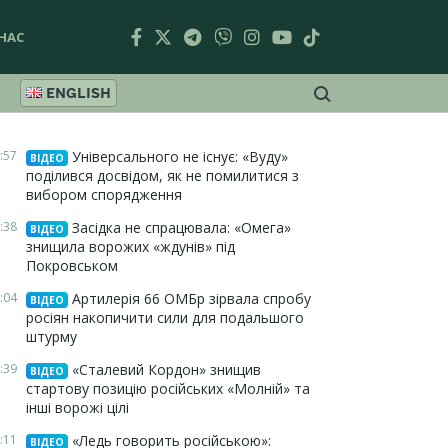
НАС
ENGLISH
:57
Універсального не існує: «Вуду»
ВІДЕО
поділився досвідом, як не помилитися з
вибором спорядження
:38
Засідка не спрацювала: «Омега»
ВІДЕО
знищила ворожих «ждунів» під
Покровськом
:04
Артилерія 66 ОМБр зірвала спробу
ВІДЕО
росіян накопичити сили для подальшого
штурму
:39
«Сталевий Кордон» знищив
ВІДЕО
стартову позицію російських «Молній» та
інші ворожі цілі
:11
«Ледь говорить російською»:
ВІДЕО