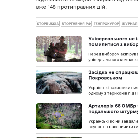
вже 148 протиправних дій.
STOPRUSSIA
ВТОРГНЕННЯ РФ
ГЕНПРОКУРОР
ЖУРНАЛ
Універсального не і
помилитися з вибо
Перед вибором екіпірув
універсального комплекту,
Засідка не спрацюв
Покровськом
Українські захисники вия
одному з териконів під 
Артилерія 66 ОМБр 
подальшого штурм
Українські воїни завдал
окупантів накопичити с