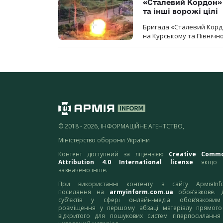
«Сталевий Кордон»
та інші ворожі цілі
Бригада «Сталевий Кордо
на Курському та Північ
© 2018 - 2026, ІНФОРМАЦІЙНЕ АГЕНТСТВО,
Міністерство оборони України
Контент доступний за ліцензією
Creative Comm
Attribution 4.0 International license
якщо 
зазначено інше.
При використанні контенту з сайту АрміяInf
посилання на
armyinform.com.ua
обов’язкове. 
суб’єктів у сфері онлайн-медіа обов’язкови
розміщення у першому абзаці матеріалу прямого
відкритого для пошукових систем гіперпосилання