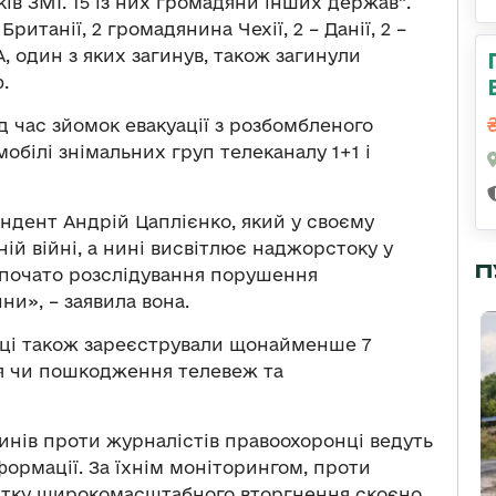
в ЗМІ. 15 із них громадяни інших держав”.
итанії, 2 громадянина Чехії, 2 – Данії, 2 –
, один з яких загинув, також загинули
.
д час зйомок евакуації з розбомбленого
обілі знімальних груп телеканалу 1+1 і
ндент Андрій Цаплієнко, який у своєму
ій війні, а нині висвітлює наджорстоку у
П
розпочато розслідування порушення
йни», – заявила вона.
нці також зареєстрували щонайменше 7
я чи пошкодження телевеж та
инів проти журналістів правоохоронці ведуть
формації. За їхнім моніторингом, проти
очатку широкомасштабного вторгнення скоєно