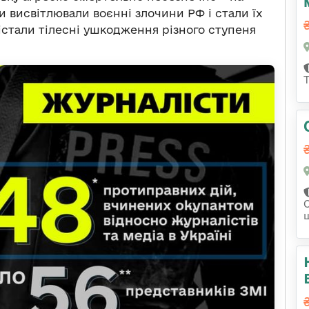
ни висвітлювали воєнні злочини РФ і стали їх
істали тілесні ушкодження різного ступеня