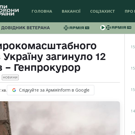
ГОЛОВНА
ВАКАНСІЇ
СОЦЗАХИСТ
ПРО 
ДОВІДНИК ВЕТЕРАНА
широкомасштабного
15
 Україну загинуло 12
в – Генпрокурор
15
НОВИНИ
15
Слідкуйте за АрміяInform в Google
2
хв.
14
14