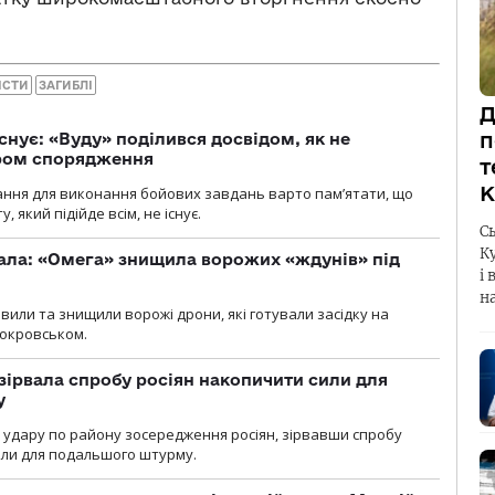
ІСТИ
ЗАГИБЛІ
Д
п
снує: «Вуду» поділився досвідом, як не
ром спорядження
т
К
ання для виконання бойових завдань варто пам’ятати, що
 який підійде всім, не існує.
С
К
ала: «Омега» знищила ворожих «ждунів» під
і 
н
вили та знищили ворожі дрони, які готували засідку на
Покровськом.
зірвала спробу росіян накопичити сили для
у
и удару по району зосередження росіян, зірвавши спробу
или для подальшого штурму.