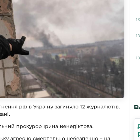
13
13
13
ення рф в Україну загинуло 12 журналістів,
В
ані.
ьний прокурор Ірина Венедіктова.
ську агресію смертельно небезпечно – на