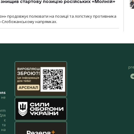
 знищив стартову позицію російських «Молній»
н» продовжує полювати на позиції та логістику противника
но-Слобожанському напрямках.
pr
ons
не
orm
Для
м є
 та
 на