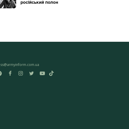
російський полон
ess@armyinform.com.ua