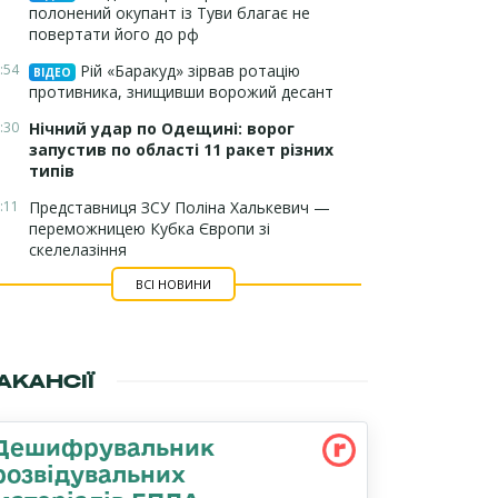
полонений окупант із Туви благає не
повертати його до рф
:54
Рій «Баракуд» зірвав ротацію
ВІДЕО
противника, знищивши ворожий десант
:30
Нічний удар по Одещині: ворог
запустив по області 11 ракет різних
типів
:11
Представниця ЗСУ Поліна Халькевич —
переможницею Кубка Європи зі
скелелазіння
ВСІ НОВИНИ
АКАНСІЇ
Дешифрувальник
розвідувальних