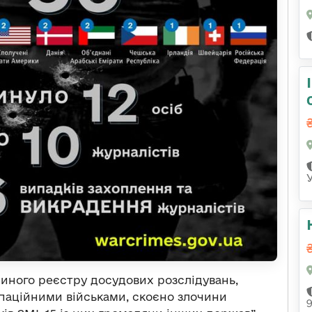
иного реєстру досудових розслідувань,
паційними військами, скоєно злочини