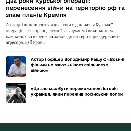
Два роки Курської операції:
перенесення війни на територію рф та
злам планів Кремля
Сьогодні виповнюється два роки від початку Курської
операції — безпрецедентної за задумом і виконанням
кампанії, яка перенесла бойові дії на територію держави-
агресора. Цей крок…
Актор і офіцер Володимир Ращук: «Воєнні
фільми не мають нічого спільного з
війною»
«Це зло має бути переможене»: історія
українця, який пережив російський полон