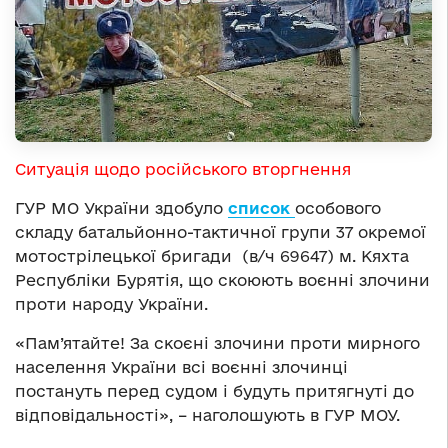
Ситуація щодо російського вторгнення
ГУР МО України здобуло
список
особового
складу батальйонно-тактичної групи 37 окремої
мотострілецької бригади (в/ч 69647) м. Кяхта
Республіки Бурятія, що скоюють воєнні злочини
проти народу України.
«Пам’ятайте! За скоєні злочини проти мирного
населення України всі воєнні злочинці
постануть перед судом і будуть притягнуті до
відповідальності», – наголошують в ГУР МОУ.