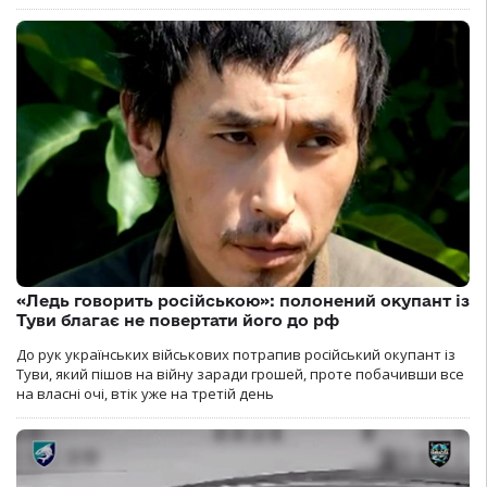
«Ледь говорить російською»: полонений окупант із
Туви благає не повертати його до рф
До рук українських військових потрапив російський окупант із
Туви, який пішов на війну заради грошей, проте побачивши все
на власні очі, втік уже на третій день