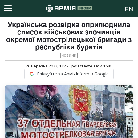
EN
Українська розвідка оприлюднила
список військових злочинців
окремої мотострілецької бригади з
республіки бурятія
НОВИНИ
26 Березня 2022, 11:42
Прочитаєте за:
< 1
хв.
Слідкуйте за АрміяInform в Google