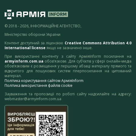
© 2018 - 2026, ІНФОРМАЦІЙНЕ АГЕНТСТВО,
Міністерство оборони України
Контент доступний за ліцензією
Creative Commons Attribution 4.0
International license
якщо не зазначено інше.
При використанні контенту з сайту АрміяInform посилання на
armyinform.com.ua
обов’язкове. Для суб’єктів у сфері онлайн-медіа
обов’язковим є розміщення у першому абзаці матеріалу прямого та
відкритого для пошукових систем гіперпосилання на цитований
матеріал.
Політика користування сайтом АрміяInform
Політика використання файлів cookie
Зауваження та пропозиції по роботі сайту надсилайте на адресу:
webmaster@armyinform.com.ua