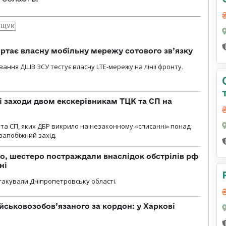
ЕЩУК
ртає власну мобільну мережу сотового зв’язку
вання ДШВ ЗСУ тестує власну LTE-мережу на лінії фронту.
і заходи двом екскерівникам ТЦК та СП на
та СП, яких ДБР викрило на незаконному «списанні» понад
 запобіжний захід.
о, шестеро постраждали внаслідок обстрілів рф
ні
атакували Дніпропетровську області.
йськовозобов’язаного за кордон: у Харкові