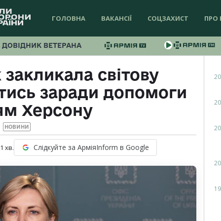
ГОЛОВНА
ВАКАНСІЇ
СОЦЗАХИСТ
ПРО 
ДОВІДНИК ВЕТЕРАНА
 закликала світову
20
атись заради допомоги
20
ям Херсону
20
НОВИНИ
Слідкуйте за АрміяInform в Google
 1
хв.
20
19