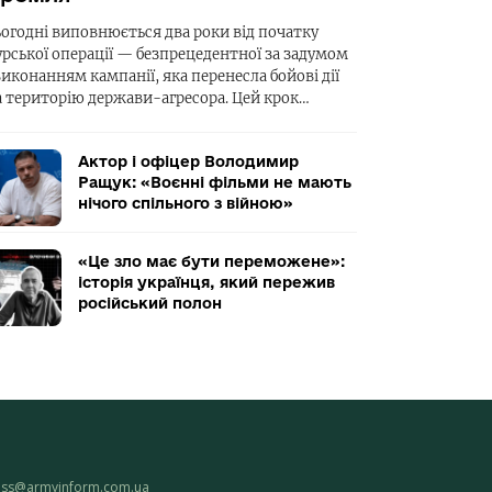
ьогодні виповнюється два роки від початку
урської операції — безпрецедентної за задумом
виконанням кампанії, яка перенесла бойові дії
а територію держави-агресора. Цей крок…
Актор і офіцер Володимир
Ращук: «Воєнні фільми не мають
нічого спільного з війною»
«Це зло має бути переможене»:
історія українця, який пережив
російський полон
ess@armyinform.com.ua