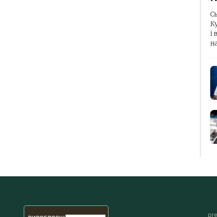
С
К
і 
н
pr