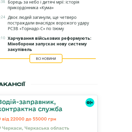
:38
Борець за небо і дитячі мрії: історія
прикордонника «Кума»
:24
Двоє людей загинули, ще четверо
постраждали внаслідок ворожого удару
РСЗВ «Торнадо-С» по Ізюму
:10
Харчування військових реформують:
Міноборони запускає нову систему
закупівель
ВСІ НОВИНИ
АКАНСІЇ
Водій-заправник,
контрактна служба
від 22000 до 55000 грн
Черкаси, Черкаська область