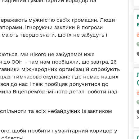
и надійний гуманітарний коридор на
ни вражають мужністю своїх громадян. Люди
рапорами, ігноруючи заклики й погрози
мають твердо знати, що їх не забудуть і
рються. Ми нікого не забудемо! Вже
до ООН – там нам пообіцяли, що завтра, 26
ставники міжнародних організацій спробують
наразі тимчасово окуповане і де немає наших
увся до нас і теж пообіцяв долучитися до
мила Віцепрем’єр-міністр деталі роботи над
 спільноти та всіх небайдужих із закликом
 того, щоби пробити гуманітарний коридор у
 область!