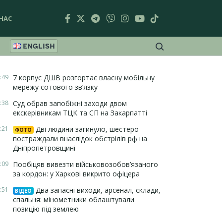
НАС
ENGLISH
:49
7 корпус ДШВ розгортає власну мобільну
мережу сотового зв’язку
:38
Суд обрав запобіжні заходи двом
екскерівникам ТЦК та СП на Закарпатті
:21
Дві людини загинуло, шестеро
ФОТО
постраждали внаслідок обстрілів рф на
Дніпропетровщині
:09
Пообіцяв вивезти військовозобов’язаного
за кордон: у Харкові викрито офіцера
:51
Два запасні виходи, арсенал, склади,
ВІДЕО
спальня: мінометники облаштували
позицію під землею