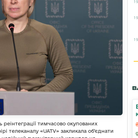
19
19
19
В
нь реінтеграції тимчасово окупованих
ірі телеканалу «UATV» закликала об’єднати