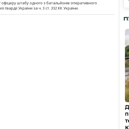
у офіцеру штабу одного з батальйонів оперативного
гвардії України за ч. 3 ст. 332 КК України.
П
Д
п
т
К