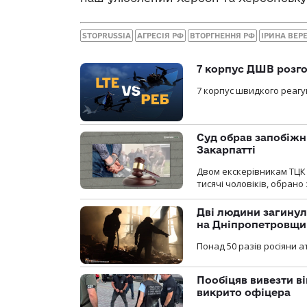
STOPRUSSIA
АГРЕСІЯ РФ
ВТОРГНЕННЯ РФ
ІРИНА ВЕР
7 корпус ДШВ розго
7 корпус швидкого реагу
Суд обрав запобіжн
Закарпатті
Двом екскерівникам ТЦК 
тисячі чоловіків, обрано
Дві людини загинул
на Дніпропетровщи
Понад 50 разів росіяни 
Пообіцяв вивезти ві
викрито офіцера