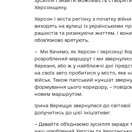
зусилля і знайти можливість створит
Херсонщину.
Херсон і міста регіону з початку вій
виходять на вулиці із українськими п
рашистів та ризикуючи життям. І вони 
обов’язково врятують.
– Ми бачимо, як Херсон і херсонці бо
розроблений маршрут і ми звернулися 
березня, або ж у найближчі дні пред
на своїх авто пробитися у місто, яке 
військ. Також папський нунціат зверн
формування цього коридору, – повідо
новим маршрутом.
Ірина Верещук звернулася до світової
долучитись до цієї ініціативи:
– Давайте об’єднаємо зусилля заради
наш улюблений Херсон та Херсонську