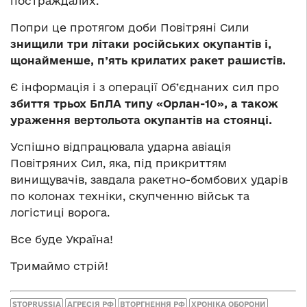
постраждалих.
Попри це протягом доби Повітряні Сили
знищили три літаки російських окупантів і,
щонайменше, п’ять крилатих ракет рашистів.
Є інформація і з операції Обֹ’єднаних сил про
збиття трьох БпЛА типу «Орлан-10», а також
ураження вертольота окупантів на стоянці.
Успішно відпрацювала ударна авіація
Повітряних Сил, яка, під прикриттям
винищувачів, завдала ракетно-бомбових ударів
по колонах техніки, скупченню військ та
логістиці ворога.
Все буде Україна!
Тримаймо стрій!
STOPRUSSIA
АГРЕСІЯ РФ
ВТОРГНЕННЯ РФ
ХРОНІКА ОБОРОНИ