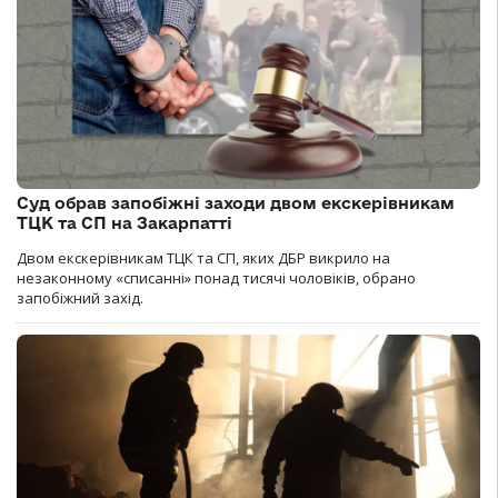
Суд обрав запобіжні заходи двом екскерівникам
ТЦК та СП на Закарпатті
Двом екскерівникам ТЦК та СП, яких ДБР викрило на
незаконному «списанні» понад тисячі чоловіків, обрано
запобіжний захід.