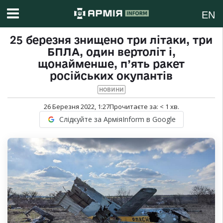
EN
25 березня знищено три літаки, три
БПЛА, один вертоліт і,
щонайменше, п’ять ракет
російських окупантів
НОВИНИ
26 Березня 2022, 1:27
Прочитаєте за:
< 1
хв.
Слідкуйте за АрміяInform в Google