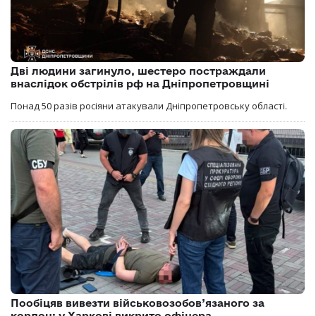
Дві людини загинуло, шестеро постраждали
внаслідок обстрілів рф на Дніпропетровщині
Понад 50 разів росіяни атакували Дніпропетровську області.
Пообіцяв вивезти військовозобов’язаного за
кордон: у Харкові викрито офіцера