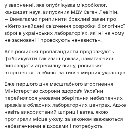
у зверненні, яке опублікував мікробіолог,
кандидат наук, випускник МДУ Євген Левітін.
— Вимагаємо припинити брехливі заяви про
нібито знайдені свідчення розробки біологічної
зброї в українських лабораторіях, які ні на чому
не засновані і провокують ненависть».
Але російські пропагандисти продовжують
фабрикувати так звані докази, намагаючись
виправдати агресивну війну, російське
вторгнення та вбивства тисяч мирних українців.
Вже першого дня масштабного вторгнення
Міністерство охорони здоров’я України
перейнялося умовами зберігання небезпечних
зразків в обласних лабораторних центрах. Адже
навіть використаний шприц і ватка, якою
протирали місце уколу, за законом вважаються
небезпечними відходами і потребують