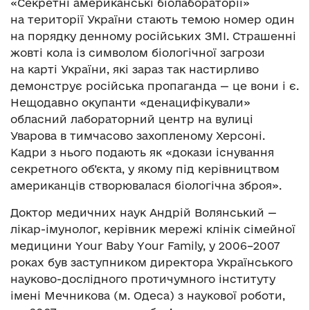
«Секретні американські біолабораторії»
на території України стають темою номер один
на порядку денному російських ЗМІ. Страшенні
жовті кола із символом біологічної загрози
на карті України, які зараз так настирливо
демонструє російська пропаганда — це вони і є.
Нещодавно окупанти «денацифікували»
обласний лабораторний центр на вулиці
Уварова в тимчасово захопленому Херсоні.
Кадри з нього подають як «докази існування
секретного об’єкта, у якому під керівництвом
американців створювалася біологічна зброя».
Доктор медичних наук Андрій Волянський —
лікар-імунолог, керівник мережі клінік сімейної
медицини Your Baby Your Family, у 2006–2007
роках був заступником директора Українського
науково-дослідного протичумного інституту
імені Мечникова (м. Одеса) з наукової роботи,