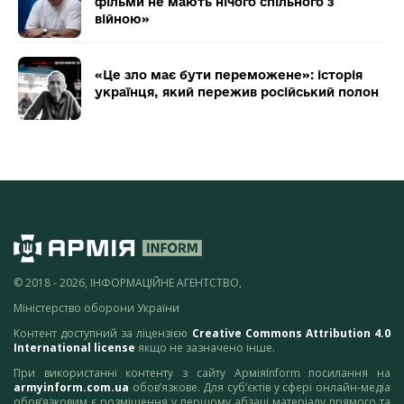
фільми не мають нічого спільного з
війною»
«Це зло має бути переможене»: історія
українця, який пережив російський полон
© 2018 - 2026, ІНФОРМАЦІЙНЕ АГЕНТСТВО,
Міністерство оборони України
Контент доступний за ліцензією
Creative Commons Attribution 4.0
International license
якщо не зазначено інше.
При використанні контенту з сайту АрміяInform посилання на
armyinform.com.ua
обов’язкове. Для суб’єктів у сфері онлайн-медіа
обов’язковим є розміщення у першому абзаці матеріалу прямого та