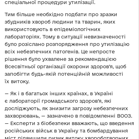
спеціальної процедури утилізації.
Тим більше необхідно подбати про зразки
збудників хвороб людини та тварин, яких
використовують в епідеміологічних
лабораторіях. Тому в ситуації невизначеності
було розіслано розпорядження про утилізацію
всіх небезпечних патогенів. Це непросте
рішення було ухвалене за рекомендацією
Всесвітньої організації охорони здоров’я, щоб
запобігти будь-якій потенційній можливості
їх витоку.
— Як і в багатьох інших країнах, в Україні
є лабораторії громадського здоров’я, які
досліджують, як знизити загрозу небезпечних
захворювань, — зазначено в повідомленні ВООЗ.
— Експерти з біобезпеки вважають, що введення
російських військ в Україну та бомбардування
міст підвищили ризик витоку хвороботворних