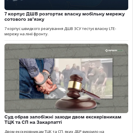
7 корпус ДШВ розгортає власну мобільну мережу
сотового зв’язку
7 корпус швидкого реагування ДШВ ЗСУ тестує власну LTE-
мережу на лінії фронту.
Суд обрав запобіжні заходи двом екскерівникам
ТЦК та СП на Закарпатті
Двом екскерівникам ТЦК та СП, яких ДБР викрило на