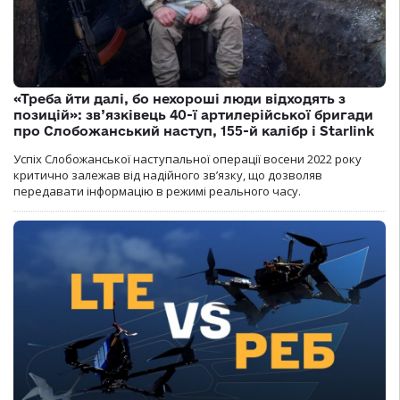
«Треба йти далі, бо нехороші люди відходять з
позицій»: зв’язківець 40-ї артилерійської бригади
про Слобожанський наступ, 155-й калібр і Starlink
Успіх Слобожанської наступальної операції восени 2022 року
критично залежав від надійного зв’язку, що дозволяв
передавати інформацію в режимі реального часу.