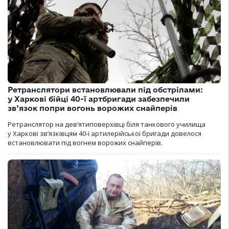
Ретранслятори встановлювали під обстрілами:
у Харкові бійці 40-ї артбригади забезпечили
зв’язок попри вогонь ворожих снайперів
Ретранслятор на дев’ятиповерхівці біля танкового училища
у Харкові зв’язківцям 40-ї артилерійської бригади довелося
встановлювати під вогнем ворожих снайперів.