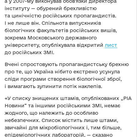
а у 2007-му виконував обов’язки директора
інституту — обурений брехливістю
та цинічністю російських пропагандистів.
І не лише він. Спільнота випускників
біологічних факультетів російських вишів,
зокрема Московського державного
університету, опублікувала відкритий
лист
до російських ЗМІ.
Вчені спростовують пропагандистську брехню
про те, що Україна нібито екстрено усунула
сліди програми створення біологічної зброї,
і вимагають зупинити потік наклепів.
«У списку знищених штамів, опублікованих „РІА
Новини“ та іншими російськими ЗМІ, немає
жодного, що належить до особливо
небезпечних. Список містить лише штами,
звичайні для мікробіологічних і, тим більше,
епідеміологічних лабораторій, — сказано