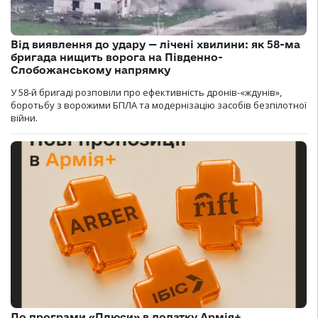
Від виявлення до удару — лічені хвилини: як 58-ма
бригада нищить ворога на Південно-
Слобожанському напрямку
У 58-й бригаді розповіли про ефективність дронів-«ждунів»,
боротьбу з ворожими БПЛА та модернізацію засобів безпілотної
війни.
До програми «Плюси» в додатку Армія+