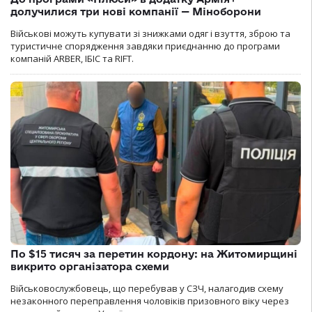
долучилися три нові компанії — Міноборони
Військові можуть купувати зі знижками одяг і взуття, зброю та
туристичне спорядження завдяки приєднанню до програми
компаній ARBER, ІБІС та RIFT.
По $15 тисяч за перетин кордону: на Житомирщині
викрито організатора схеми
Військовослужбовець, що перебував у СЗЧ, налагодив схему
незаконного переправлення чоловіків призовного віку через