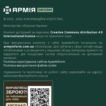
© 2018 - 2026, ІНФОРМАЦІЙНЕ АГЕНТСТВО,
Міністерство оборони України
Контент доступний за ліцензією
Creative Commons Attribution 4.0
International license
якщо не зазначено інше.
При використанні контенту з сайту АрміяInform посилання на
armyinform.com.ua
обов’язкове. Для суб’єктів у сфері онлайн-медіа
обов’язковим є розміщення у першому абзаці матеріалу прямого та
відкритого для пошукових систем гіперпосилання на цитований
матеріал.
Політика користування сайтом АрміяInform
Політика використання файлів cookie
Зауваження та пропозиції по роботі сайту надсилайте на адресу:
webmaster@armyinform.com.ua