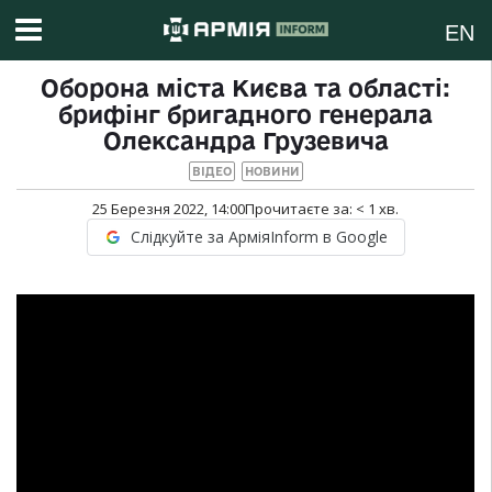
EN
Оборона міста Києва та області:
брифінг бригадного генерала
Олександра Грузевича
ВІДЕО
НОВИНИ
25 Березня 2022, 14:00
Прочитаєте за:
< 1
хв.
Слідкуйте за АрміяInform в Google