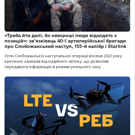
«Треба йти далі, бо нехороші люди відходять з
позицій»: зв’язківець 40-ї артилерійської бригади
про Слобожанський наступ, 155-й калібр і Starlink
Успіх Слобожанської наступальної операції восени 2022 року
критично залежав від надійного зв’язку, що дозволяв
передавати інформацію в режимі реального часу.