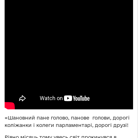
«Шановний пане голово, панове голови, дорогі
коліжанки і колеги парламентарі, дорогі друзі!
Рівно місяць тому увесь світ прокинувся в