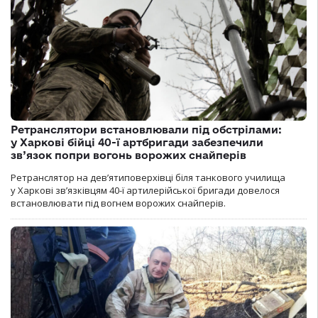
Ретранслятори встановлювали під обстрілами:
у Харкові бійці 40-ї артбригади забезпечили
зв’язок попри вогонь ворожих снайперів
Ретранслятор на дев’ятиповерхівці біля танкового училища
у Харкові зв’язківцям 40-ї артилерійської бригади довелося
встановлювати під вогнем ворожих снайперів.