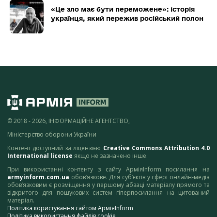
«Це зло має бути переможене»: історія
українця, який пережив російський полон
© 2018 - 2026, ІНФОРМАЦІЙНЕ АГЕНТСТВО,
Міністерство оборони України
Контент доступний за ліцензією
Creative Commons Attribution 4.0
International license
якщо не зазначено інше.
При використанні контенту з сайту АрміяInform посилання на
armyinform.com.ua
обов’язкове. Для суб’єктів у сфері онлайн-медіа
обов’язковим є розміщення у першому абзаці матеріалу прямого та
відкритого для пошукових систем гіперпосилання на цитований
матеріал.
Політика користування сайтом АрміяInform
Політика використання файлів cookie