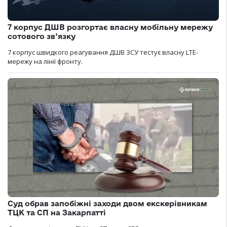
7 корпус ДШВ розгортає власну мобільну мережу
сотового зв’язку
7 корпус швидкого реагування ДШВ ЗСУ тестує власну LTE-
мережу на лінії фронту.
Суд обрав запобіжні заходи двом екскерівникам
ТЦК та СП на Закарпатті