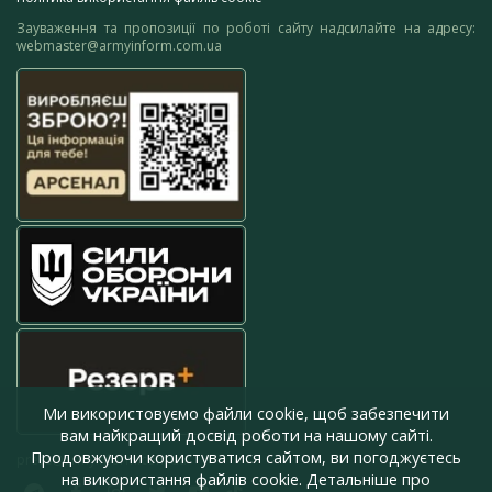
Зауваження та пропозиції по роботі сайту надсилайте на адресу:
webmaster@armyinform.com.ua
Ми використовуємо файли cookie, щоб забезпечити
вам найкращий досвід роботи на нашому сайті.
Продовжуючи користуватися сайтом, ви погоджуєтесь
press@armyinform.com.ua
на використання файлів cookie. Детальніше про