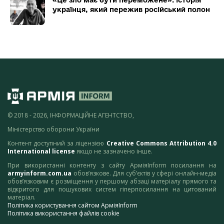
«Це зло має бути переможене»: історія
українця, який пережив російський полон
© 2018 - 2026, ІНФОРМАЦІЙНЕ АГЕНТСТВО,
Міністерство оборони України
Контент доступний за ліцензією
Creative Commons Attribution 4.0
International license
якщо не зазначено інше.
При використанні контенту з сайту АрміяInform посилання на
armyinform.com.ua
обов’язкове. Для суб’єктів у сфері онлайн-медіа
обов’язковим є розміщення у першому абзаці матеріалу прямого та
відкритого для пошукових систем гіперпосилання на цитований
матеріал.
Політика користування сайтом АрміяInform
Політика використання файлів cookie