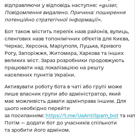
відправляючи у відповідь наступне:
«@user,
Повідомлення видалено. Причина: поширення
потенційно стратегічної інформації».
Бот також містить перелік назв районів, вулиць,
сленгових назв топонімічних об’єктів для Києва,
Черкас, Херсона, Маріуполя, Луцька, Кривого
Рогу, Запоріжжя, Житомира, Харкова та інших
великих міст. Зараз розробники продовжують
працювати над локалізацією на решту
населених пунктів України.
Активувати роботу бота в чаті або групі може
лише власник групи або адміністратор, який
має можливість давати адмінправа іншим. Для
цього необхідно перейти
за посиланням:
https://t.me/UaAntiSpam_bot
та на
Потім — додати бот до учасників спільноти
та зробити його адміном.