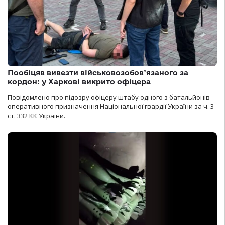
Пообіцяв вивезти військовозобов’язаного за
кордон: у Харкові викрито офіцера
Повідомлено про підозру офіцеру штабу одного з батальйонів
оперативного призначення Національної гвардії України за ч. 3
ст. 332 КК України.