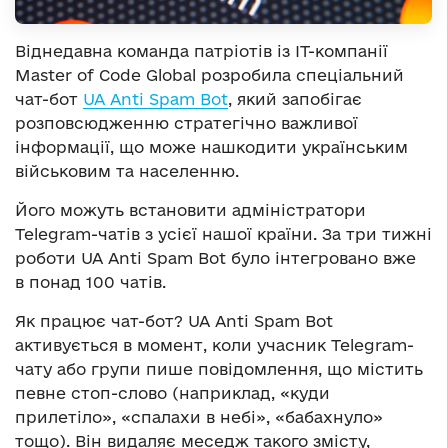
Віднедавна команда патріотів із ІТ-компанії
Master of Code Global розробила спеціальний
чат-бот
UA Anti Spam Bot
, який запобігає
розповсюдженню стратегічно важливої
інформації, що може нашкодити українським
військовим та населенню.
Його можуть встановити адміністратори
Telegram-чатів з усієї нашої країни. За три тижні
роботи UA Anti Spam Bot було інтегровано вже
в понад 100 чатів.
Як працює чат-бот? UA Anti Spam Bot
активується в момент, коли учасник Telegram-
чату або групи пише повідомлення, що містить
певне стоп-слово (наприклад, «куди
прилетіло», «спалахи в небі», «бабахнуло»
тощо). Він видаляє меседж такого змісту,