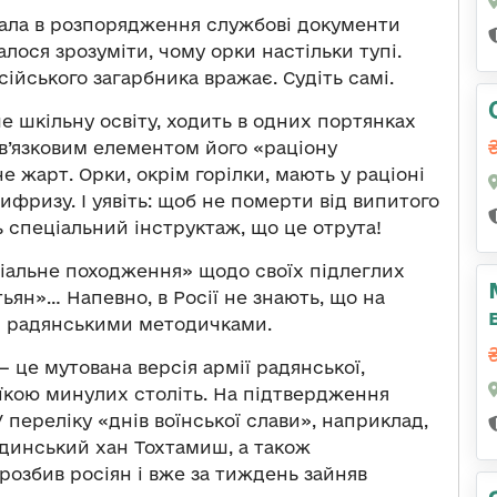
ала в розпорядження службові документи
лося зрозуміти, чому орки настільки тупі.
ійського загарбника вражає. Судіть самі.
 шкільну освіту, ходить в одних портянках
ов’язковим елементом його «раціону
не жарт. Орки, окрім горілки, мають у раціоні
ифризу. І уявіть: щоб не померти від випитого
 спеціальний інструктаж, що це отрута!
ціальне походження» щодо своїх підлеглих
стьян»… Напевно, в Росії не знають, що на
ься радянськими методичками.
 — це мутована версія армії радянської,
їкою минулих століть. На підтвердження
 переліку «днів воїнської слави», наприклад,
ординський хан Тохтамиш, а також
розбив росіян і вже за тиждень зайняв