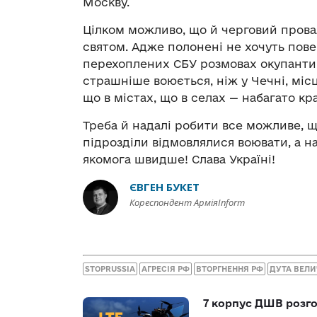
Москву.
Цілком можливо, що й черговий провал
святом. Адже полонені не хочуть пове
перехоплених СБУ розмовах окупанти с
страшніше воюється, ніж у Чечні, місце
що в містах, що в селах — набагато кр
Треба й надалі робити все можливе, щ
підрозділи відмовлялися воювати, а 
якомога швидше! Слава Україні!
ЄВГЕН БУКЕТ
Кореспондент АрміяInform
STOPRUSSIA
АГРЕСІЯ РФ
ВТОРГНЕННЯ РФ
ДУТА ВЕЛИ
7 корпус ДШВ розго