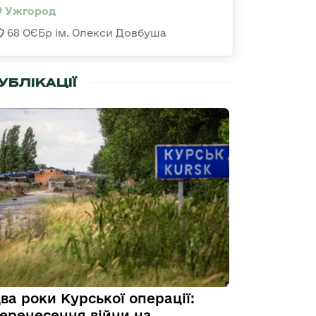
Ужгород
68 ОЄБр ім. Олекси Довбуша
УБЛІКАЦІЇ
ва роки Курської операції:
еренесення війни на