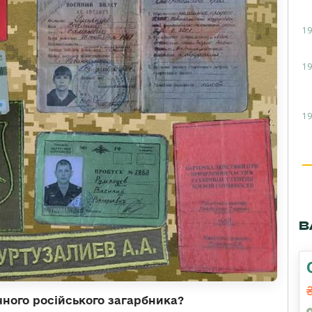
19
19
19
В
ного російського загарбника?