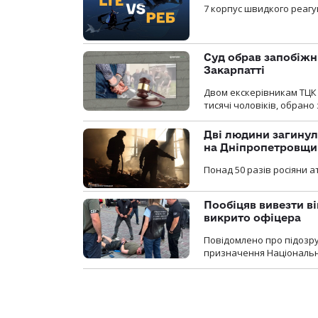
7 корпус швидкого реагу
Суд обрав запобіжн
Закарпатті
Двом екскерівникам ТЦК 
тисячі чоловіків, обрано
Дві людини загинул
на Дніпропетровщи
Понад 50 разів росіяни 
Пообіцяв вивезти ві
викрито офіцера
Повідомлено про підозр
призначення Національної 