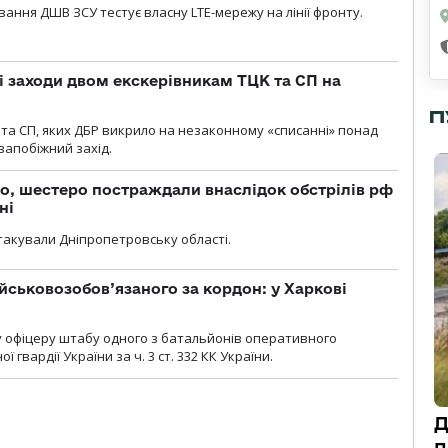
вання ДШВ ЗСУ тестує власну LTE-мережу на лінії фронту.
і заходи двом екскерівникам ТЦК та СП на
П
та СП, яких ДБР викрило на незаконному «списанні» понад
 запобіжний захід.
о, шестеро постраждали внаслідок обстрілів рф
ні
атакували Дніпропетровську області.
йськовозобов’язаного за кордон: у Харкові
у офіцеру штабу одного з батальйонів оперативного
гвардії України за ч. 3 ст. 332 КК України.
Д
п