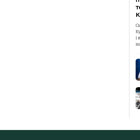
т
К
С
К
і 
н