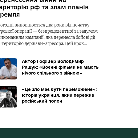
ериторію рф та злам планів
ремля
ьогодні виповнюється два роки від початку
урської операції — безпрецедентної за задумом
виконанням кампанії, яка перенесла бойові дії
а територію держави-агресора. Цей крок…
Актор і офіцер Володимир
Ращук: «Воєнні фільми не мають
нічого спільного з війною»
«Це зло має бути переможене»:
історія українця, який пережив
російський полон