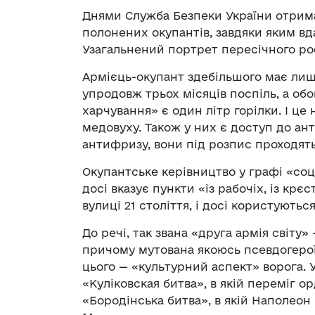
Днями Служба Безпеки України отрим
полонених окупантів, завдяки яким вда
Узагальнений портрет пересічного рос
Армієць-окупант здебільшого має лише
упродовж трьох місяців поспіль, а об
харчування» є один літр горілки. І це 
медовуху. Також у них є доступ до ант
антифризу, вони під розпис проходять
Окупантське керівництво у графі «со
досі вказує пункти «із рабочіх, із крє
вулиці 21 століття, і досі користуют
До речі, так звана «друга армія світу»
причому мутована якоюсь псевдогеро
цього — «культурний аспект» ворога. У
«Куліковская битва», в якій переміг 
«Бородінська битва», в якій Наполеон 