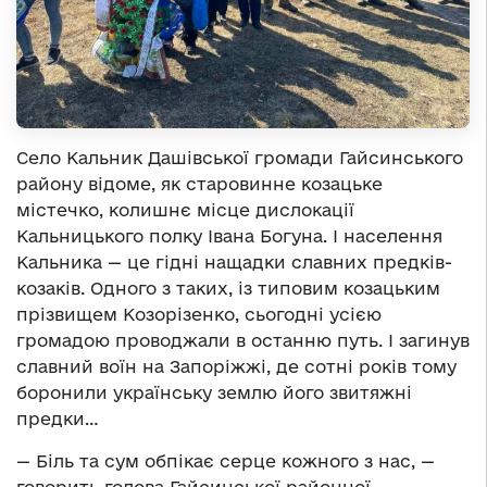
Село Кальник Дашівської громади Гайсинського
району відоме, як старовинне козацьке
містечко, колишнє місце дислокації
Кальницького полку Івана Богуна. І населення
Кальника — це гідні нащадки славних предків-
козаків. Одного з таких, із типовим козацьким
прізвищем Козорізенко, сьогодні усією
громадою проводжали в останню путь. І загинув
славний воїн на Запоріжжі, де сотні років тому
боронили українську землю його звитяжні
предки…
— Біль та сум обпікає серце кожного з нас, —