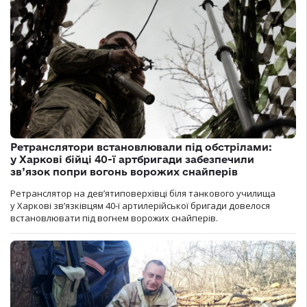
Ретранслятори встановлювали під обстрілами:
у Харкові бійці 40-ї артбригади забезпечили
зв’язок попри вогонь ворожих снайперів
Ретранслятор на дев’ятиповерхівці біля танкового училища
у Харкові зв’язківцям 40-ї артилерійської бригади довелося
встановлювати під вогнем ворожих снайперів.