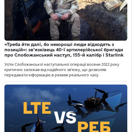
«Треба йти далі, бо нехороші люди відходять з
позицій»: зв’язківець 40-ї артилерійської бригади
про Слобожанський наступ, 155-й калібр і Starlink
Успіх Слобожанської наступальної операції восени 2022 року
критично залежав від надійного зв’язку, що дозволяв
передавати інформацію в режимі реального часу.