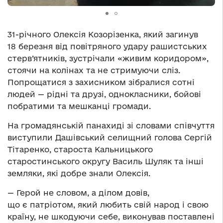
31-річного Олексія Козорізенка, який загинув
18 березня від повітряного удару рашистських
стерв’ятників, зустрічали «живим коридором»,
стоячи на колінах та не стримуючи сліз.
Попрощатися з захисником зібралися сотні
людей — рідні та друзі, однокласники, бойові
побратими та мешканці громади.
На громадянській панахиді зі словами співчуття
виступили Дашівський селищний голова Сергій
Тітаренко, староста Кальницького
старостинського округу Василь Шуляк та інші
земляки, які добре знали Олексія.
— Герой не словом, а ділом довів,
що є патріотом, який любить свій народ і свою
країну, не шкодуючи себе, виконував поставлені