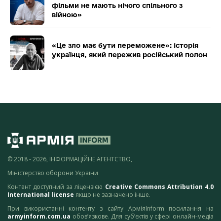
фільми не мають нічого спільного з
війною»
«Це зло має бути переможене»: історія
українця, який пережив російський полон
© 2018 - 2026, ІНФОРМАЦІЙНЕ АГЕНТСТВО,
Міністерство оборони України
Контент доступний за ліцензією
Creative Commons Attribution 4.0
International license
якщо не зазначено інше.
При використанні контенту з сайту АрміяInform посилання на
armyinform.com.ua
обов’язкове. Для суб’єктів у сфері онлайн-медіа