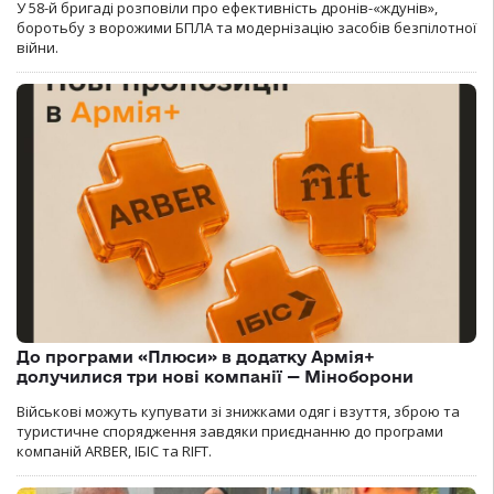
У 58-й бригаді розповіли про ефективність дронів-«ждунів»,
боротьбу з ворожими БПЛА та модернізацію засобів безпілотної
війни.
До програми «Плюси» в додатку Армія+
долучилися три нові компанії — Міноборони
Військові можуть купувати зі знижками одяг і взуття, зброю та
туристичне спорядження завдяки приєднанню до програми
компаній ARBER, ІБІС та RIFT.