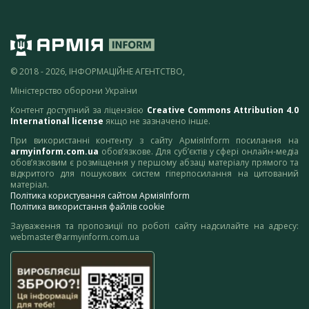
© 2018 - 2026, ІНФОРМАЦІЙНЕ АГЕНТСТВО,
Міністерство оборони України
Контент доступний за ліцензією
Creative Commons Attribution 4.0
International license
якщо не зазначено інше.
При використанні контенту з сайту АрміяInform посилання на
armyinform.com.ua
обов’язкове. Для суб’єктів у сфері онлайн-медіа
обов’язковим є розміщення у першому абзаці матеріалу прямого та
відкритого для пошукових систем гіперпосилання на цитований
матеріал.
Політика користування сайтом АрміяInform
Політика використання файлів cookie
Зауваження та пропозиції по роботі сайту надсилайте на адресу:
webmaster@armyinform.com.ua