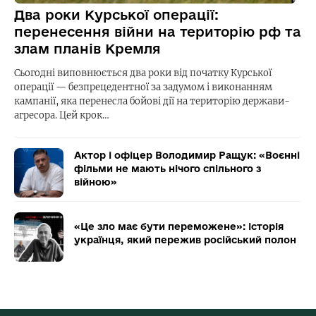
Два роки Курської операції:
перенесення війни на територію рф та
злам планів Кремля
Сьогодні виповнюється два роки від початку Курської
операції — безпрецедентної за задумом і виконанням
кампанії, яка перенесла бойові дії на територію держави-
агресора. Цей крок…
Актор і офіцер Володимир Ращук: «Воєнні
фільми не мають нічого спільного з
війною»
«Це зло має бути переможене»: історія
українця, який пережив російський полон