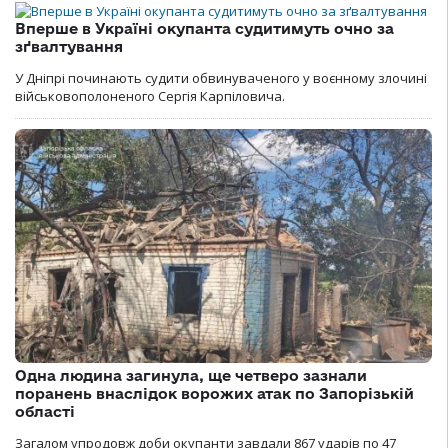
Вперше в Україні окупанта судитимуть очно за
зґвалтування
У Дніпрі починають судити обвинуваченого у воєнному злочині
військовополоненого Сергія Карпіловича.
Одна людина загинула, ще четверо зазнали
поранень внаслідок ворожих атак по Запорізькій
області
Загалом упродовж доби окупанти завдали 867 ударів по 47