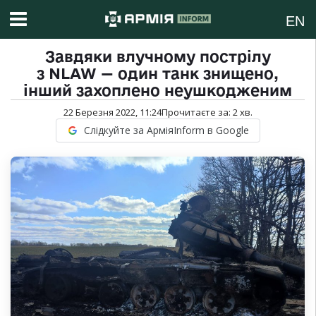
EN
Завдяки влучному пострілу
з NLAW — один танк знищено,
інший захоплено неушкодженим
22 Березня 2022, 11:24
Прочитаєте за:
2
хв.
Слідкуйте за АрміяInform в Google