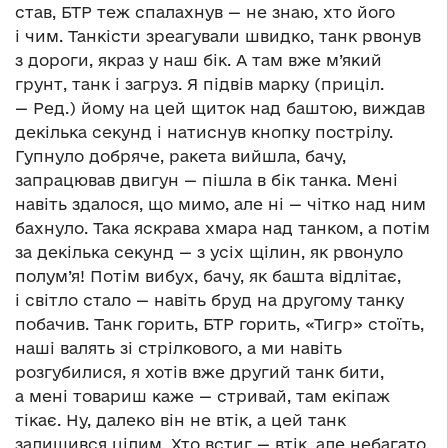
став, БТР теж спалахнув — не знаю, хто його
і чим. Танкісти зреагували швидко, танк рвонув
з дороги, якраз у наш бік. А там вже м’який
грунт, танк і загруз. Я підвів марку (приціл.
— Ред.) йому на цей щиток над баштою, виждав
декілька секунд і натиснув кнопку пострілу.
Гупнуло добряче, ракета вийшла, бачу,
запрацював двигун — пішла в бік танка. Мені
навіть здалося, що мимо, але ні — чітко над ним
бахнуло. Така яскрава хмара над танком, а потім
за декілька секунд — з усіх щілин, як рвонуло
полум’я! Потім вибух, бачу, як башта відлітає,
і світло стало — навіть бруд на другому танку
побачив. Танк горить, БТР горить, «Тигр» стоїть,
наші валять зі стрілкового, а ми навіть
розгубилися, я хотів вже другий танк бити,
а мені товариш каже — стривай, там екіпаж
тікає. Ну, далеко він не втік, а цей танк
залишився цілим. Хто встиг — втік, але небагато,