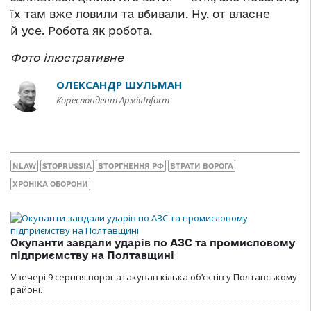
їх там вже ловили та вбивали. Ну, от власне
й усе. Робота як робота.
Фото ілюстративне
ОЛЕКСАНДР ШУЛЬМАН
Кореспондент АрміяInform
NLAW
STOPRUSSIA
ВТОРГНЕННЯ РФ
ВТРАТИ ВОРОГА
ХРОНІКА ОБОРОНИ
Окупанти завдали ударів по АЗС та промисловому
підприємству на Полтавщині
Увечері 9 серпня ворог атакував кілька обʼєктів у Полтавському
районі.