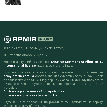
© 2018 - 2026, ІНФОРМАЦІЙНЕ АГЕНТСТВО,
Міністерство оборони України
Контент доступний за ліцензією
Creative Commons Attribution 4.0
International license
якщо не зазначено інше.
При використанні контенту з сайту АрміяInform посилання на
armyinform.com.ua
обов’язкове. Для суб’єктів у сфері онлайн-медіа
обов’язковим є розміщення у першому абзаці матеріалу прямого та
відкритого для пошукових систем гіперпосилання на цитований
матеріал.
Політика користування сайтом АрміяInform
Політика використання файлів cookie
Зауваження та пропозиції по роботі сайту надсилайте на адресу:
webmaster@armyinform.com.ua