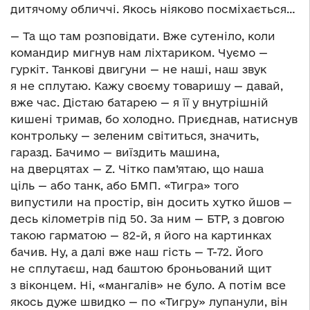
дитячому обличчі. Якось ніяково посміхається…
— Та що там розповідати. Вже сутеніло, коли
командир мигнув нам ліхтариком. Чуємо —
гуркіт. Танкові двигуни — не наші, наш звук
я не сплутаю. Кажу своєму товаришу — давай,
вже час. Дістаю батарею — я її у внутрішній
кишені тримав, бо холодно. Приєднав, натиснув
контрольку — зеленим світиться, значить,
гаразд. Бачимо — виїздить машина,
на дверцятах — Z. Чітко пам’ятаю, що наша
ціль — або танк, або БМП. «Тигра» того
випустили на простір, він досить хутко йшов —
десь кілометрів під 50. За ним — БТР, з довгою
такою гарматою — 82-й, я його на картинках
бачив. Ну, а далі вже наш гість — Т-72. Його
не сплутаєш, над баштою броньований щит
з віконцем. Ні, «мангалів» не було. А потім все
якось дуже швидко — по «Тигру» лупанули, він