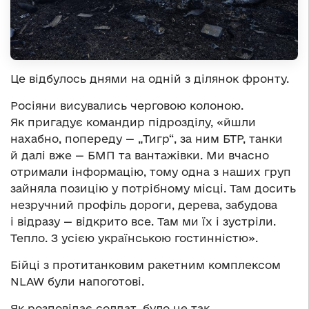
Це відбулось днями на одній з ділянок фронту.
Росіяни висувались черговою колоною.
Як пригадує командир підрозділу, «йшли
нахабно, попереду — „Тигр“, за ним БТР, танки
й далі вже — БМП та вантажівки. Ми вчасно
отримали інформацію, тому одна з наших груп
зайняла позицію у потрібному місці. Там досить
незручний профіль дороги, дерева, забудова
і відразу — відкрито все. Там ми їх і зустріли.
Тепло. З усією українською гостинністю».
Бійці з протитанковим ракетним комплексом
NLAW були напоготові.
Як розповідає солдат, було це так.