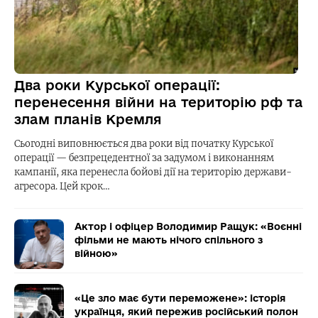
Два роки Курської операції:
перенесення війни на територію рф та
злам планів Кремля
Сьогодні виповнюється два роки від початку Курської
операції — безпрецедентної за задумом і виконанням
кампанії, яка перенесла бойові дії на територію держави-
агресора. Цей крок…
Актор і офіцер Володимир Ращук: «Воєнні
фільми не мають нічого спільного з
війною»
«Це зло має бути переможене»: історія
українця, який пережив російський полон