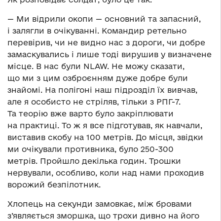
— Ми відрили окопи — основний та запасний,
і залягли в очікуванні. Командир ретельно
перевірив, чи не видно нас з дороги, чи добре
замаскувались і лише тоді вирушив у визначене
місце. В нас були NLAW. Не можу сказати,
що ми з цим озброєнням дуже добре були
знайомі. На полігоні наш підрозділ їх вивчав,
але я особисто не стріляв, тільки з РПГ-7.
Та теорію вже варто було закріплювати
на практиці. То ж я все підготував, як навчали,
виставив скобу на 100 метрів. До місця, звідки
ми очікували противника, було 250-300
метрів. Пройшло декілька годин. Трошки
нервували, особливо, коли над нами проходив
ворожий безпілотник.
Хлопець на секунди замовкає, між бровами
з’являється зморшка, що трохи дивно на його