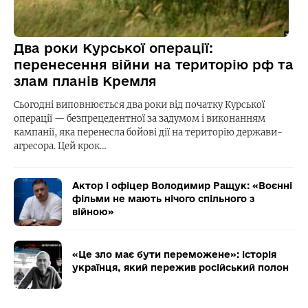
Два роки Курської операції:
перенесення війни на територію рф та
злам планів Кремля
Сьогодні виповнюється два роки від початку Курської
операції — безпрецедентної за задумом і виконанням
кампанії, яка перенесла бойові дії на територію держави-
агресора. Цей крок…
Актор і офіцер Володимир Ращук: «Воєнні
фільми не мають нічого спільного з
війною»
«Це зло має бути переможене»: історія
українця, який пережив російський полон