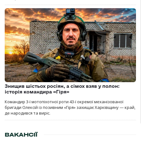
Знищив шістьох росіян, а сімох взяв у полон:
історія командира «Гіря»
Командир 3-ї мотопіхотної роти 43-ї окремої механізованої
бригади Олексій із позивним «Гіря» захищає Харківщину — край,
де народився та виріс.
ВАКАНСІЇ