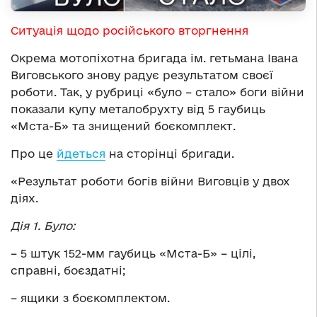
Ситуація щодо російського вторгнення
Окрема мотопіхотна бригада ім. гетьмана Івана
Виговського знову радує результатом своєї
роботи. Так, у рубриці «було – стало» боги війни
показали купу металобрухту від 5 гаубиць
«Мста-Б» та знищений боєкомплект.
Про це
йдеться
на сторінці бригади.
«Результат роботи богів війни Виговців у двох
діях.
Дія 1. Було:
– 5 штук 152-мм гаубиць «Мста-Б» – цілі,
справні, боєздатні;
– ящики з боєкомплектом.