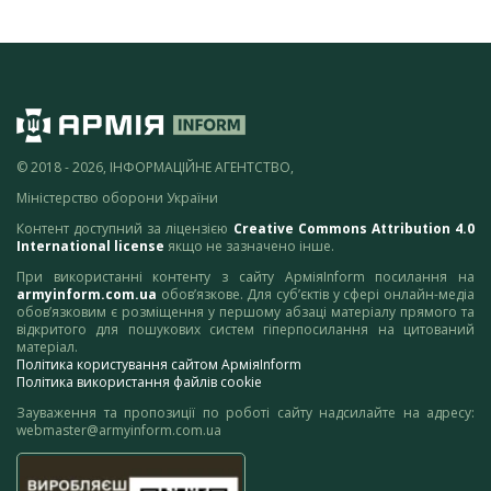
© 2018 - 2026, ІНФОРМАЦІЙНЕ АГЕНТСТВО,
Міністерство оборони України
Контент доступний за ліцензією
Creative Commons Attribution 4.0
International license
якщо не зазначено інше.
При використанні контенту з сайту АрміяInform посилання на
armyinform.com.ua
обов’язкове. Для суб’єктів у сфері онлайн-медіа
обов’язковим є розміщення у першому абзаці матеріалу прямого та
відкритого для пошукових систем гіперпосилання на цитований
матеріал.
Політика користування сайтом АрміяInform
Політика використання файлів cookie
Зауваження та пропозиції по роботі сайту надсилайте на адресу:
webmaster@armyinform.com.ua