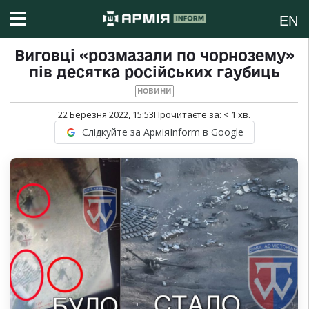
EN
Виговці «розмазали по чорнозему»
пів десятка російських гаубиць
НОВИНИ
22 Березня 2022, 15:53
Прочитаєте за:
< 1
хв.
Слідкуйте за АрміяInform в Google