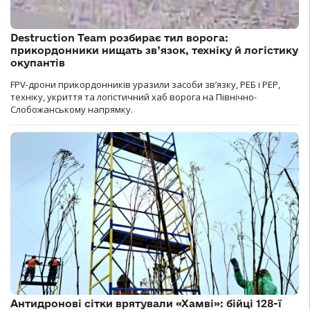
Destruction Team розбирає тил ворога:
прикордонники нищать зв’язок, техніку й логістику
окупантів
FPV-дрони прикордонників уразили засоби зв’язку, РЕБ і РЕР,
техніку, укриття та логістичний хаб ворога на Північно-
Слобожанському напрямку.
Антидронові сітки врятували «Хамві»: бійці 128-ї