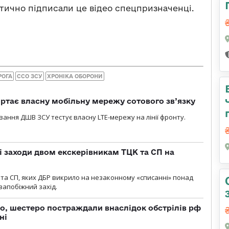
тично підписали це відео спецпризначенці.
РОГА
ССО ЗСУ
ХРОНІКА ОБОРОНИ
ртає власну мобільну мережу сотового зв’язку
вання ДШВ ЗСУ тестує власну LTE-мережу на лінії фронту.
і заходи двом екскерівникам ТЦК та СП на
та СП, яких ДБР викрило на незаконному «списанні» понад
 запобіжний захід.
о, шестеро постраждали внаслідок обстрілів рф
ні