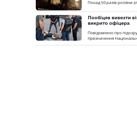
Понад 50 разів росіяни 
Пообіцяв вивезти ві
викрито офіцера
Повідомлено про підозр
призначення Національної 