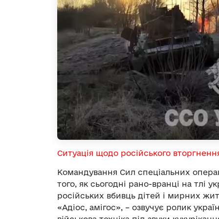
Ситуація щодо російського вторгненн
Командування Сил спеціальних опера
того, як сьогодні рано-вранці на тлі у
російських вбивць дітей і мирних жит
«Адіос, амігос», – озвучує ролик укра
військова техніка під звуки кукуріканн