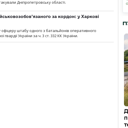
атакували Дніпропетровську області.
йськовозобов’язаного за кордон: у Харкові
П
у офіцеру штабу одного з батальйонів оперативного
гвардії України за ч. 3 ст. 332 КК України.
Д
п
т