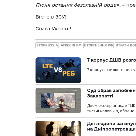
Пісня остання безславній ордє
»
,
– пое
Вірте в ЗСУ!
Слава Україні!
STOPRUSSIA
АГРЕСІЯ РФ
ВТОРГНЕННЯ РФ
ВТРАТИ ВО
7 корпус ДШВ розго
7 корпус швидкого реагу
Суд обрав запобіжн
Закарпатті
Двом екскерівникам ТЦК 
тисячі чоловіків, обрано
Дві людини загинул
на Дніпропетровщи