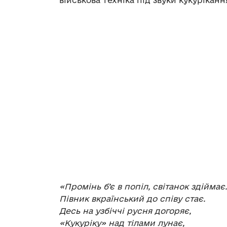
«
Промінь б’є в попіл, світанок здіймає.
Півник вкраїнський до співу стає.
Десь на узбіччі русня догоряє,
«
Кукуріку
»
над тілами лунає,