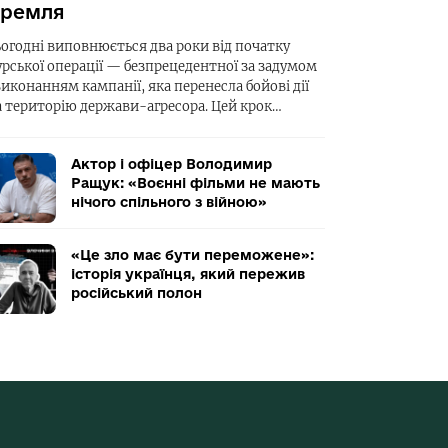
ремля
ьогодні виповнюється два роки від початку
урської операції — безпрецедентної за задумом
виконанням кампанії, яка перенесла бойові дії
а територію держави-агресора. Цей крок…
Актор і офіцер Володимир
Ращук: «Воєнні фільми не мають
нічого спільного з війною»
«Це зло має бути переможене»:
історія українця, який пережив
російський полон