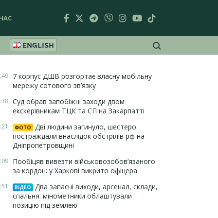
НАС
ENGLISH
:49
7 корпус ДШВ розгортає власну мобільну
мережу сотового зв’язку
:38
Суд обрав запобіжні заходи двом
екскерівникам ТЦК та СП на Закарпатті
:21
Дві людини загинуло, шестеро
ФОТО
постраждали внаслідок обстрілів рф на
Дніпропетровщині
:09
Пообіцяв вивезти військовозобов’язаного
за кордон: у Харкові викрито офіцера
:51
Два запасні виходи, арсенал, склади,
ВІДЕО
спальня: мінометники облаштували
позицію під землею