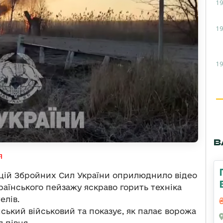
19
19
19
В
я
цій Збройних Сил України оприлюднило відео
країнського пейзажу яскраво горить техніка
елів.
їнський військовий та показує, як палає ворожа
я півня.