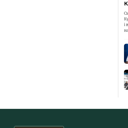
К
С
К
і 
н