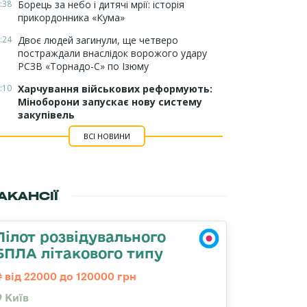
:38
Борець за небо і дитячі мрії: історія
прикордонника «Кума»
:24
Двоє людей загинули, ще четверо
постраждали внаслідок ворожого удару
РСЗВ «Торнадо-С» по Ізюму
:10
Харчування військових реформують:
Міноборони запускає нову систему
закупівель
ВСІ НОВИНИ
АКАНСІЇ
Пілот розвідувального
БПЛА літакового типу
від 22000 до 120000 грн
Київ