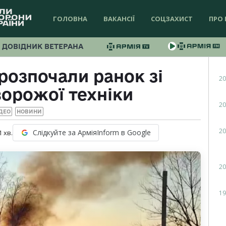
ГОЛОВНА
ВАКАНСІЇ
СОЦЗАХИСТ
ПРО 
ДОВІДНИК ВЕТЕРАНА
розпочали ранок зі
20
орожої техніки
20
ДЕО
НОВИНИ
20
Слідкуйте за АрміяInform в Google
1
хв.
20
19