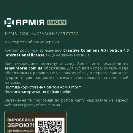
© 2018 - 2026, ІНФОРМАЦІЙНЕ АГЕНТСТВО,
Міністерство оборони України
Контент доступний за ліцензією
Creative Commons Attribution 4.0
International license
якщо не зазначено інше.
При використанні контенту з сайту АрміяInform посилання на
armyinform.com.ua
обов’язкове. Для суб’єктів у сфері онлайн-медіа
обов’язковим є розміщення у першому абзаці матеріалу прямого та
відкритого для пошукових систем гіперпосилання на цитований
матеріал.
Політика користування сайтом АрміяInform
Політика використання файлів cookie
Зауваження та пропозиції по роботі сайту надсилайте на адресу:
webmaster@armyinform.com.ua