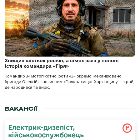
Знищив шістьох росіян, а сімох взяв у полон:
історія командира «Гіря»
Командир 3-ї мотопіхотної роти 43-ї окремої механізованої
бригади Олексій із позивним «Гіря» захищає Харківщину — край,
де народився та виріс.
ВАКАНСІЇ
Електрик-дизеліст,
військовослужбовець