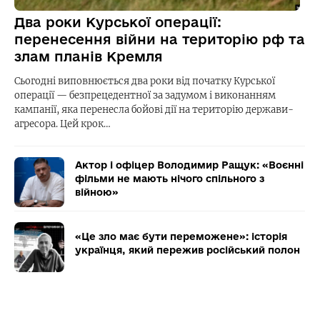
Два роки Курської операції:
перенесення війни на територію рф та
злам планів Кремля
Сьогодні виповнюється два роки від початку Курської
операції — безпрецедентної за задумом і виконанням
кампанії, яка перенесла бойові дії на територію держави-
агресора. Цей крок…
Актор і офіцер Володимир Ращук: «Воєнні
фільми не мають нічого спільного з
війною»
«Це зло має бути переможене»: історія
українця, який пережив російський полон