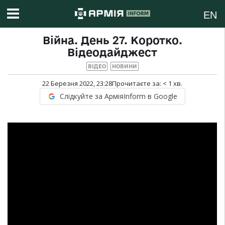
EN
Війна. День 27. Коротко.
Відеодайджест
ВІДЕО
НОВИНИ
22 Березня 2022, 23:28
Прочитаєте за:
< 1
хв.
Слідкуйте за АрміяInform в Google