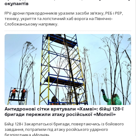
окупантів
FPV-дрони прикордонників уразили засоби зв’язку, РЕБ і РЕР,
техніку, укриття та логістичний хаб ворога на Північно-
Слобожанському напрямку.
Антидронові сітки врятували «Хамві»: бійці 128-ї
бригади пережили атаку російської «Молнії»
Бійці 128-ї Закарпатської бригади, повертаючись із бойового
завдання, потрапили під атаку російського ударного
безпілотника «Молнія».