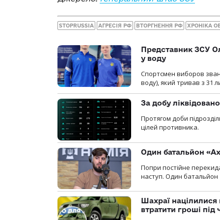
STOPRUSSIA
АГРЕСІЯ РФ
ВТОРГНЕННЯ РФ
ХРОНІКА О
Представник ЗСУ Ол
у воду
Спортсмен виборов званн
воду), який тривав з 31 
За добу ліквідован
Протягом доби підрозділ
цілей противника.
Один батальйон «Ах
Попри постійне перекида
наступ. Один батальйон 
Шахраї націлилися н
втратити гроші під ч