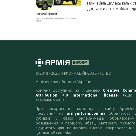
Нині збільшилась кількі
доставки автомобілів, др
© 2018 - 2026, ІНФОРМАЦІЙНЕ АГЕНТСТВО,
Міністерство оборони України
Контент доступний за ліцензією
Creative Comm
Attribution 4.0 International license
якщо 
зазначено інше.
При використанні контенту з сайту АрміяInf
посилання на
armyinform.com.ua
обов’язкове. 
суб’єктів у сфері онлайн-медіа обов’язкови
розміщення у першому абзаці матеріалу прямого
відкритого для пошукових систем гіперпосилання
цитований матеріал.