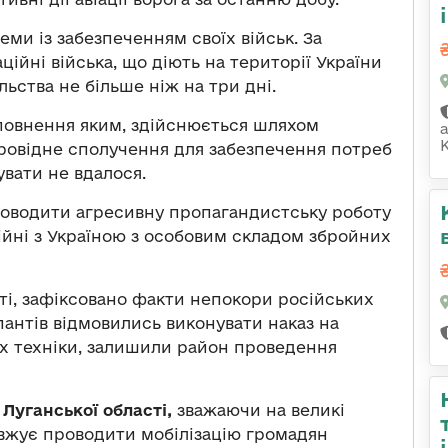
ми із забезпеченням своїх військ. За
ійні війська, що діють на території України
ьства не більше ніж на три дні.
оповнення яким, здійснюється шляхом
К
ровідне сполучення для забезпечення потреб
увати не вдалося.
роводити агресивну пропагандистську роботу
війні з Україною з особовим складом збройних
ті, зафіксовано факти непокори російських
пантів відмовились виконувати наказ на
ях техніки, залишили район проведення
Луганської області,
зважаючи на великі
овжує проводити мобілізацію громадян