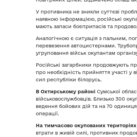
У противника не зникли суттєві пробле
наявною інформацією, російські окупац
мають запаси боєприпасів та продовол
Аналогічною є ситуація з пальним, п
перевезення автоцистернами. Трубоп
угруповання військ окупантам організ
Російські загарбники продовжують п
про необхідність прийняття участі у 
сил республіки білорусь.
В Охтирському районі
Сумської облас
військовослужбовців. Близько 300 оку
ведення бойових дій та на 70 одиниц
операції.
На тимчасово окупованих територіях 
втрати в живій силі, противник прод