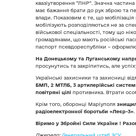
квазіутворення “ЛНР”. Значна частина
має бажання брати до рук зброю та пе
влади. Показовим є те, що мобілізаці
мобілізують розподіляються не за спец
військової спеціальності, тому що нік
громадянами, що мають російські пас
паспорт псевдореспубліки – оформлю
На Донецькому та Луганському напр
просунутись та закріпитись, але успіх
Українські захисники та захисниці ві
БМП, 2 МТЛБ, 3 артилерійські системи
повітряні цілі
противника. Втрати осо
Крім того, оборонці Маріуполя
знищил
радіоелектронної боротьби «Леєр-3»
.
Віримо у Збройні Сили України ! Раз
Джерело:
Генеральний штаб ЗСУ