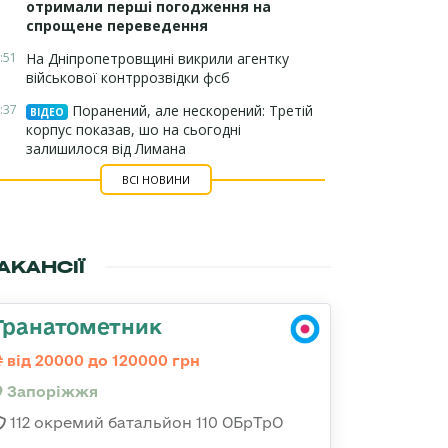
отримали перші погодження на
спрощене переведення
:51
На Дніпропетровщині викрили агентку
військової контррозвідки фсб
:37
Поранений, але нескорений: Третій
ВІДЕО
корпус показав, шо на сьогодні
залишилося від Лимана
ВСІ НОВИНИ
АКАНСІЇ
Гранатометник
від 20000 до 120000 грн
Запоріжжя
112 окремий батальйон 110 ОБрТрО