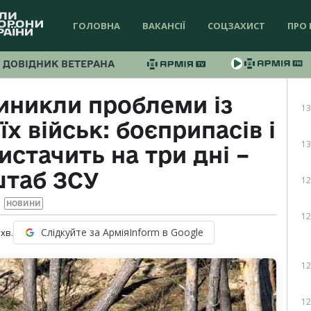
ГОЛОВНА
ВАКАНСІЇ
СОЦЗАХИСТ
ПРО 
ДОВІДНИК ВЕТЕРАНА
иникли проблеми із
13
х військ: боєприпасів і
13
стачить на три дні –
штаб ЗСУ
12
НОВИНИ
12
Слідкуйте за АрміяInform в Google
хв.
12
12