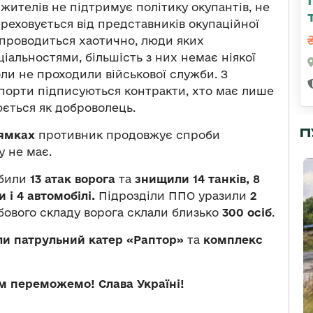
 жителів не підтримує політику окупантів, не
реховується від представників окупаційної
я проводиться хаотично, люди яких
іальностями, більшість з них немає ніякої
оли не проходили військової служби. З
порти підписуються контракти, хто має лише
ється як доброволець.
П
ямках
противник продовжує спроби
у не має.
дбили
13 атак ворога
та
знищили 14 танків, 8
 і 4 автомобілі.
Підрозділи ППО уразили
2
бового складу ворога склали близько
300 осіб
.
и патрульний катер «Раптор»
та
комплекс
ом переможемо! Слава Україні!