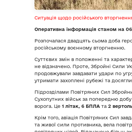
Ситуація щодо російського вторгненн
Оперативна інформація станом на 06.
Розпочалася двадцять сьома доба гер
російському воєнному вторгненню.
Суттєвих змін в положенні та характе
не відзначено. Проте, Збройні Сили Ук
продовжували завдавати удари по угру
утримати захоплені рубежі та досягли
Підрозділами Повітряних Сил Збройни
Сухопутних військ за попередню доб
ворога. Це
1 літак, 6 БПЛА
та
2 вертол
Крім того, авіація Повітряних Сил зав
та живої сили противника, вела повіт
повітряних цілей. Відзначено більш акт