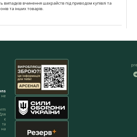
сть випадків вчинення шахрайств під приводом купівлі та
онів та інших товарів.
pr
ons
не
orm
Для
м є
 та
 на