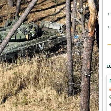
11
11
В