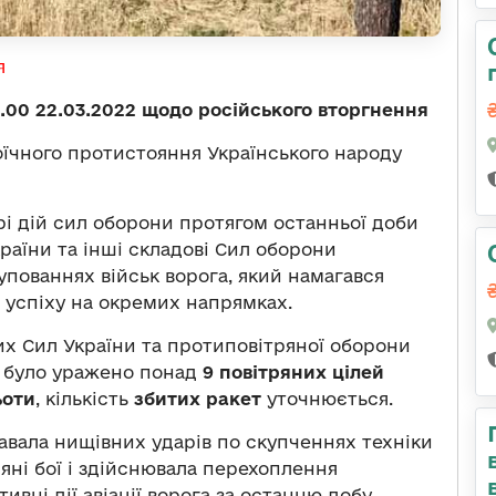
я
00 22.03.2022 щодо російського вторгнення
оїчного протистояння Українського народу
рі дій сил оборони протягом останньої доби
раїни та інші складові Сил оборони
пованнях військ ворога, який намагався
 успіху на окремих напрямках.
х Сил України та протиповітряної оборони
у було уражено понад
9 повітряних цілей
ьоти
, кількість
збитих ракет
уточнюється.
давала нищівних ударів по скупченнях техніки
ряні бої і здійснювала перехоплення
ивні дії авіації ворога за останню добу.