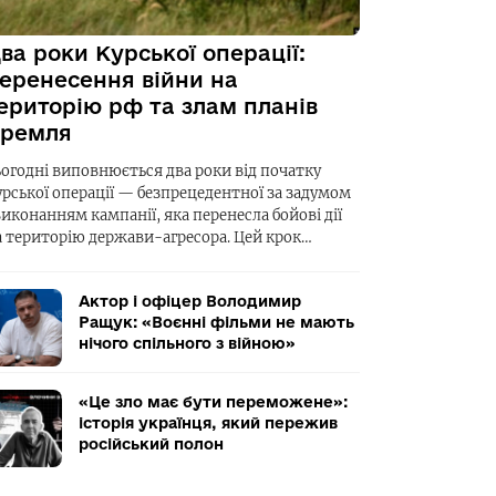
ва роки Курської операції:
еренесення війни на
ериторію рф та злам планів
ремля
ьогодні виповнюється два роки від початку
урської операції — безпрецедентної за задумом
виконанням кампанії, яка перенесла бойові дії
а територію держави-агресора. Цей крок…
Актор і офіцер Володимир
Ращук: «Воєнні фільми не мають
нічого спільного з війною»
«Це зло має бути переможене»:
історія українця, який пережив
російський полон