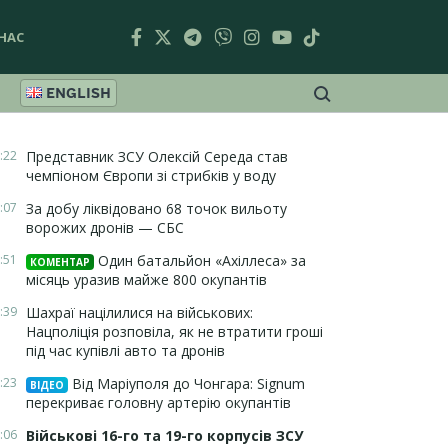
НАС
ENGLISH
:22
Представник ЗСУ Олексій Середа став
чемпіоном Європи зі стрибків у воду
:07
За добу ліквідовано 68 точок вильоту
ворожих дронів — СБС
:51
Один батальйон «Ахіллеса» за
КОМЕНТАР
місяць уразив майже 800 окупантів
:39
Шахраї націлилися на військових:
Нацполіція розповіла, як не втратити гроші
під час купівлі авто та дронів
:23
Від Маріуполя до Чонгара: Signum
ВІДЕО
перекриває головну артерію окупантів
:06
Військові 16-го та 19-го корпусів ЗСУ