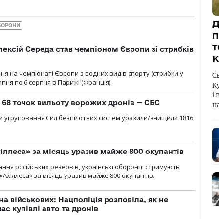
Д
БОРОНИ
п
т
ексій Середа став чемпіоном Європи зі стрибків
К
я на чемпіонаті Європи з водних видів спорту (стрибки у
С
липня по 6 серпня в Парижі (Франція).
К
і 
о 68 точок вильоту ворожих дронів — СБС
н
и угруповання Сил безпілотних систем уразили/знищили 1816
іллеса» за місяць уразив майже 800 окупантів
ння російських резервів, українські оборонці стримують
«Ахіллеса» за місяць уразив майже 800 окупантів.
а військових: Нацполіція розповіла, як не
ас купівлі авто та дронів