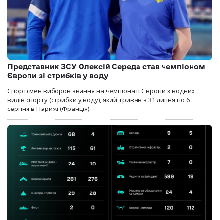
Представник ЗСУ Олексій Середа став чемпіоном
Європи зі стрибків у воду
Спортсмен виборов звання на чемпіонаті Європи з водних
видів спорту (стрибки у воду), який тривав з 31 липня по 6
серпня в Парижі (Франція).