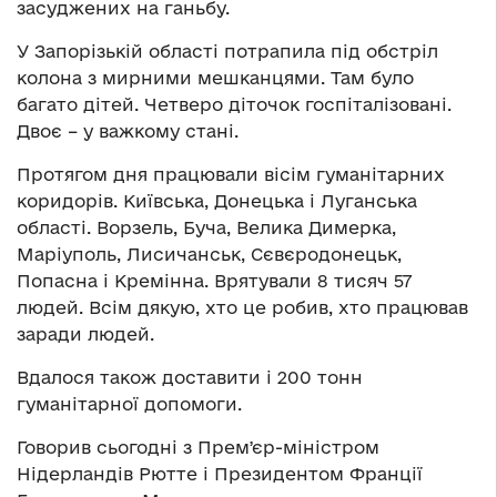
засуджених на ганьбу.
У Запорізькій області потрапила під обстріл
колона з мирними мешканцями. Там було
багато дітей. Четверо діточок госпіталізовані.
Двоє – у важкому стані.
Протягом дня працювали вісім гуманітарних
коридорів. Київська, Донецька і Луганська
області. Ворзель, Буча, Велика Димерка,
Маріуполь, Лисичанськ, Сєвєродонецьк,
Попасна і Кремінна. Врятували 8 тисяч 57
людей. Всім дякую, хто це робив, хто працював
заради людей.
Вдалося також доставити і 200 тонн
гуманітарної допомоги.
Говорив сьогодні з Премʼєр-міністром
Нідерландів Рютте і Президентом Франції