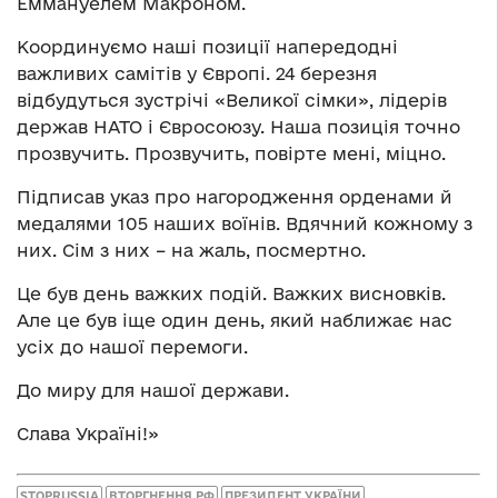
Еммануелем Макроном.
Координуємо наші позиції напередодні
важливих самітів у Європі. 24 березня
відбудуться зустрічі «Великої сімки», лідерів
держав НАТО і Євросоюзу. Наша позиція точно
прозвучить. Прозвучить, повірте мені, міцно.
Підписав указ про нагородження орденами й
медалями 105 наших воїнів. Вдячний кожному з
них. Сім з них – на жаль, посмертно.
Це був день важких подій. Важких висновків.
Але це був іще один день, який наближає нас
усіх до нашої перемоги.
До миру для нашої держави.
Слава Україні!»
STOPRUSSIA
ВТОРГНЕННЯ РФ
ПРЕЗИДЕНТ УКРАЇНИ