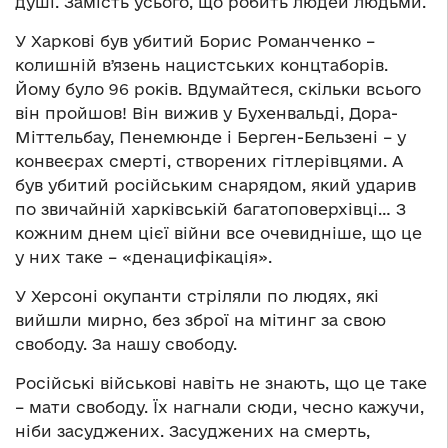
душі. Замість усього, що робить людей людьми.
У Харкові був убитий Борис Романченко –
колишній вʼязень нацистських концтаборів.
Йому було 96 років. Вдумайтеся, скільки всього
він пройшов! Він вижив у Бухенвальді, Дора-
Міттельбау, Пенемюнде і Берген-Бельзені – у
конвеєрах смерті, створених гітлерівцями. А
був убитий російським снарядом, який ударив
по звичайній харківській багатоповерхівці… З
кожним днем цієї війни все очевидніше, що це
у них таке – «денацифікація».
У Херсоні окупанти стріляли по людях, які
вийшли мирно, без зброї на мітинг за свою
свободу. За нашу свободу.
Російські військові навіть не знають, що це таке
– мати свободу. Їх нагнали сюди, чесно кажучи,
ніби засуджених. Засуджених на смерть,