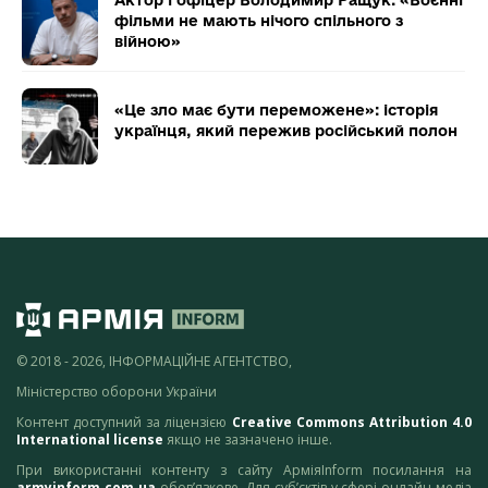
Актор і офіцер Володимир Ращук: «Воєнні
фільми не мають нічого спільного з
війною»
«Це зло має бути переможене»: історія
українця, який пережив російський полон
© 2018 - 2026, ІНФОРМАЦІЙНЕ АГЕНТСТВО,
Міністерство оборони України
Контент доступний за ліцензією
Creative Commons Attribution 4.0
International license
якщо не зазначено інше.
При використанні контенту з сайту АрміяInform посилання на
armyinform.com.ua
обов’язкове. Для суб’єктів у сфері онлайн-медіа