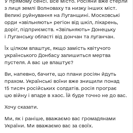
У прямому сенсі. Все місто. Росіяни вже стерли
з лиця землі Волноваху та низку інших міст.
Великі руйнування на Луганщині. Московські
орди «звільняють» регіон від шкіл, лікарень,
доріг, підприємств. «Звільняють» Донецьку
і Луганську області від дончан та луганчан.
Їх цілком влаштує, якщо замість квітучого
українського Донбасу залишиться мертва
пустеля. А вас це влаштує?
Ви, напевно, бачите, що плани росіян йдуть
прахом. Українські воїни вже знищили понад
15 тисяч російських солдатів. росія програє
цю війну і впаде в хаос. Їй буде точно не до вас.
Хочу сказати.
Ми, як і раніше, вважаємо вас громадянами
України. Ми вважаємо вас за своїх.