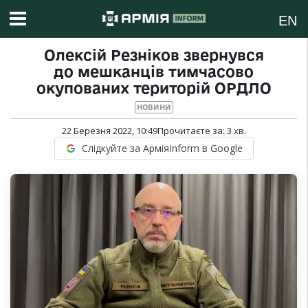
EN
Олексій Резніков звернувся
до мешканців тимчасово
окупованих територій ОРДЛО
НОВИНИ
22 Березня 2022, 10:49
Прочитаєте за:
3
хв.
Слідкуйте за АрміяInform в Google