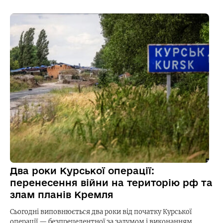
Два роки Курської операції:
перенесення війни на територію рф та
злам планів Кремля
Сьогодні виповнюється два роки від початку Курської
операції — безпрецедентної за задумом і виконанням