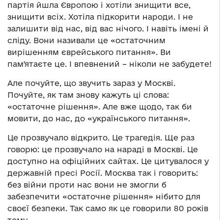
партія йшла Європою і хотіли знищити все,
знищити всіх. Хотіла підкорити народи. І не
залишити від нас, від вас нічого. І навіть імені й
сліду. Вони називали це «остаточним
вирішенням єврейського питання». Ви
памʼятаєте це. І впевнений – ніколи не забудете!
Але почуйте, що звучить зараз у Москві.
Почуйте, як там знову кажуть ці слова:
«остаточне рішення». Але вже щодо, так би
мовити, до нас, до «українського питання».
Це прозвучало відкрито. Це трагедія. Ще раз
говорю: це прозвучало на нараді в Москві. Це
доступно на офіційних сайтах. Це цитувалося у
державній пресі Росії. Москва так і говорить:
без війни проти нас вони не змогли б
забезпечити «остаточне рішення» нібито для
своєї безпеки. Так само як це говорили 80 років
тому.