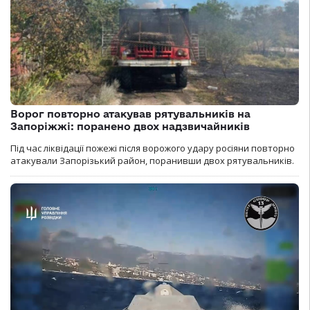
Ворог повторно атакував рятувальників на
Запоріжжі: поранено двох надзвичайників
Під час ліквідації пожежі після ворожого удару росіяни повторно
атакували Запорізький район, поранивши двох рятувальників.