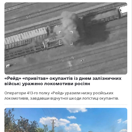
«Рейд» «привітав» окупантів із днем залізничних
військ: уражено локомотиви росіян
Оператори 413-го полку «Рейд» уразили низку російських
локомотивів, завдавши відчутної шкоди логістиці окупантів.