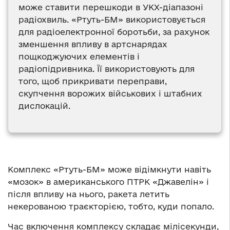
може ставити перешкоди в УКХ-діапазоні
радіохвиль. «Ртуть-БМ» використовується
для радіоелектронної боротьби, за рахунок
зменшення впливу в артснарядах
пощкоджуючих елементів і
радіопідривника. Її використовують для
того, щоб прикривати переправи,
скупчення ворожих військових і штабних
дислокацій.
Комплекс «Ртуть-БМ» може відімкнути навіть
«мозок» в американського ПТРК «Джавелін» і
після впливу на нього, ракета летить
некерованою траєкторією, тобто, куди попало.
Час включення комплексу складає мілісекунди,