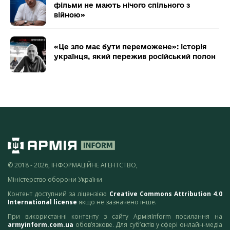
фільми не мають нічого спільного з
війною»
«Це зло має бути переможене»: історія
українця, який пережив російський полон
© 2018 - 2026, ІНФОРМАЦІЙНЕ АГЕНТСТВО,
Міністерство оборони України
Контент доступний за ліцензією
Creative Commons Attribution 4.0
International license
якщо не зазначено інше.
При використанні контенту з сайту АрміяInform посилання на
armyinform.com.ua
обов’язкове. Для суб’єктів у сфері онлайн-медіа