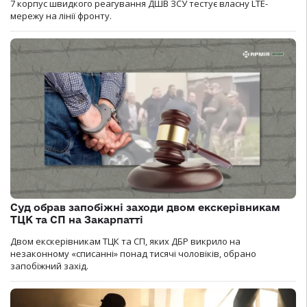
7 корпус швидкого реагування ДШВ ЗСУ тестує власну LTE-
мережу на лінії фронту.
Суд обрав запобіжні заходи двом екскерівникам
ТЦК та СП на Закарпатті
Двом екскерівникам ТЦК та СП, яких ДБР викрило на
незаконному «списанні» понад тисячі чоловіків, обрано
запобіжний захід.