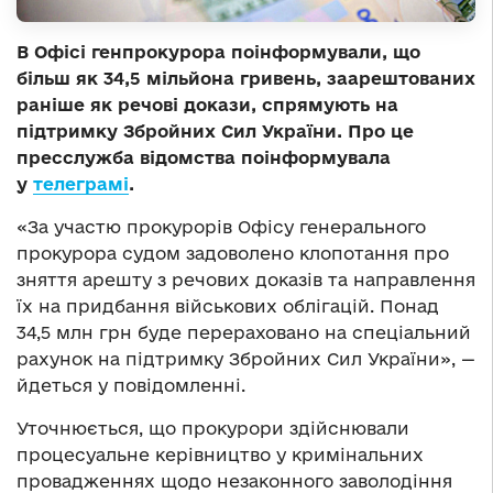
В Офісі генпрокурора поінформували, що
більш як 34,5 мільйона гривень, заарештованих
раніше як речові докази, спрямують на
підтримку Збройних Сил України. Про це
пресслужба відомства поінформувала
у
телеграмі
.
«За участю прокурорів Офісу генерального
прокурора судом задоволено клопотання про
зняття арешту з речових доказів та направлення
їх на придбання військових облігацій. Понад
34,5 млн грн буде перераховано на спеціальний
рахунок на підтримку Збройних Сил України», —
йдеться у повідомленні.
Уточнюється, що прокурори здійснювали
процесуальне керівництво у кримінальних
провадженнях щодо незаконного заволодіння