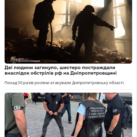
Дві людини загинуло, шестеро постраждали
внаслідок обстрілів рф на Дніпропетровщині
Понад 50 разів росіяни атакували Дніпропетровську області.