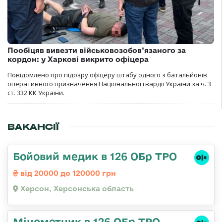
Пообіцяв вивезти військовозобов’язаного за
кордон: у Харкові викрито офіцера
Повідомлено про підозру офіцеру штабу одного з батальйонів
оперативного призначення Національної гвардії України за ч. 3
ст. 332 КК України.
ВАКАНСІЇ
Бойовий медик в 126 ОБр ТРО
від 20000 до 120000 грн
Херсон, Херсонська область
Мінометник в 126 ОБр ТРО