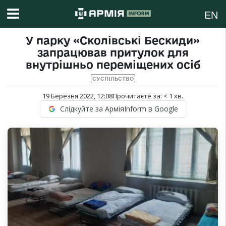
EN
У парку «Сколівські Бескиди»
запрацював притулок для
внутрішньо переміщених осіб
СУСПІЛЬСТВО
19 Березня 2022, 12:08
Прочитаєте за:
< 1
хв.
Слідкуйте за АрміяInform в Google