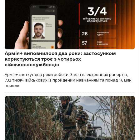
Армія+ виповнилося два роки: застосунком
користуються троє з чотирьох
військовослужбовців
Армія+ святкує два роки роботи: 3 млн електронних рапортів,
732 тисячі військових із пройденим навчанням та понад 16 млн
знижок.