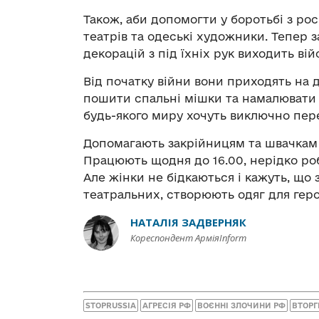
Також, аби допомогти у боротьбі з р
театрів та одеські художники. Тепер 
декорацій з під їхніх рук виходить вій
Від початку війни вони приходять на д
пошити спальні мішки та намалювати п
будь-якого миру хочуть виключно пер
Допомагають закрійницям та швачкам ї
Працюють щодня до 16.00, нерідко р
Але жінки не бідкаються і кажуть, що 
театральних, створюють одяг для геро
НАТАЛІЯ ЗАДВЕРНЯК
Кореспондент АрміяInform
STOPRUSSIA
АГРЕСІЯ РФ
ВОЄННІ ЗЛОЧИНИ РФ
ВТОРГ