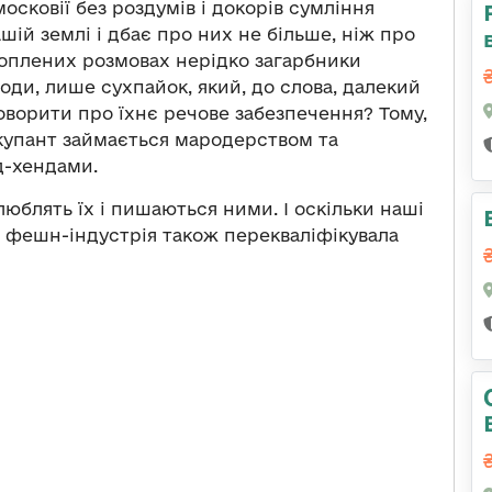
осковії без роздумів і докорів сумління
шій землі і дбає про них не більше, ніж про
хоплених розмовах нерідко загарбники
оди, лише сухпайок, який, до слова, далекий
говорити про їхнє речове забезпечення? Тому,
окупант займається мародерством та
д-хендами.
люблять їх і пишаються ними. І оскільки наші
, фешн-індустрія також перекваліфікувала