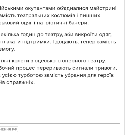
осійськими окупантами об’єдналися майстрині
замість театральних костюмів і пишних
ськовий одяг і патріотичні банери.
екілька годин до театру, аби викроїти одяг,
лакати підтримки. І додають, тепер замість
емогу.
хні колеги з одеського оперного театру.
обочий процес переривають сигнали тривоги.
з усією турботою замість убрання для героїв
їв справжніх.
НЕННЯ РФ