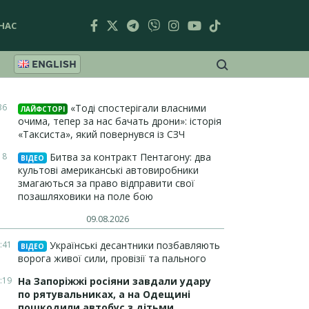
НАС
ENGLISH
36
«Тоді спостерігали власними
ЛАЙФСТОРІ
очима, тепер за нас бачать дрони»: історія
«Таксиста», який повернувся із СЗЧ
18
Битва за контракт Пентагону: два
ВІДЕО
культові американські автовиробники
змагаються за право відправити свої
позашляховики на поле бою
09.08.2026
:41
Українські десантники позбавляють
ВІДЕО
ворога живої сили, провізії та пального
:19
На Запоріжжі росіяни завдали удару
по рятувальниках, а на Одещині
пошкодили автобус з дітьми