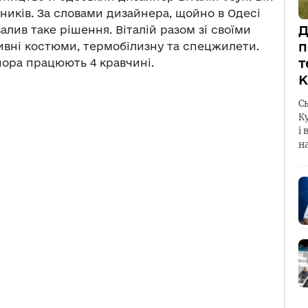
ників. За словами дизайнера, щойно в Одесі
Д
алив таке рішення. Віталій разом зі своїми
п
вні костюми, термобілизну та спецжилети.
т
ечора працюють 4 кравчині.
К
С
К
і 
н