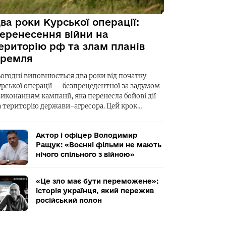
ва роки Курської операції:
еренесення війни на
ериторію рф та злам планів
ремля
ьогодні виповнюється два роки від початку
урської операції — безпрецедентної за задумом
виконанням кампанії, яка перенесла бойові дії
а територію держави-агресора. Цей крок…
Актор і офіцер Володимир
Ращук: «Воєнні фільми не мають
нічого спільного з війною»
«Це зло має бути переможене»:
історія українця, який пережив
російський полон