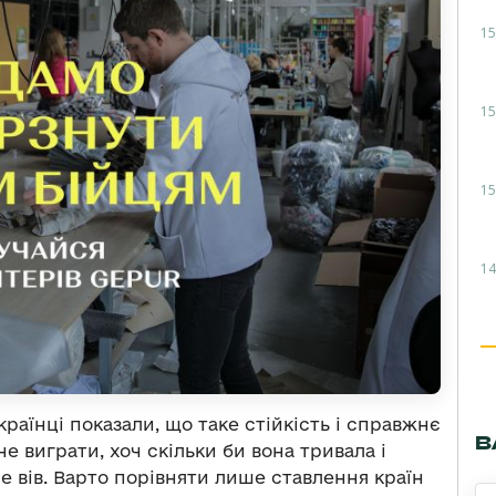
15
15
15
14
країнці показали, що таке стійкість і справжнє
В
не виграти, хоч скільки би вона тривала і
е вів. Варто порівняти лише ставлення країн