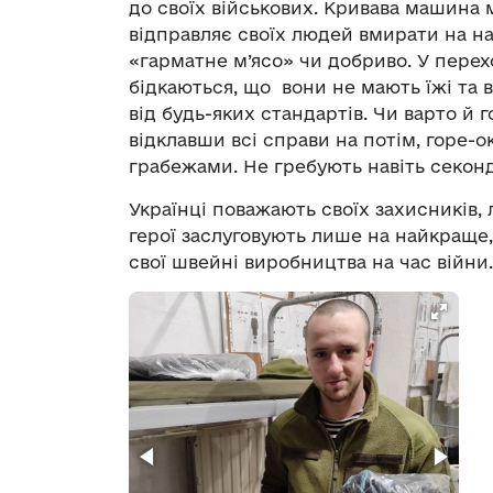
до своїх військових. Кривава машина м
відправляє своїх людей вмирати на на
«гарматне м’ясо» чи добриво. У пере
бідкаються, що вони не мають їжі та в
від будь-яких стандартів. Чи варто й 
відклавши всі справи на потім, горе-
грабежами. Не гребують навіть секон
Українці поважають своїх захисників, 
герої заслуговують лише на найкраще
свої швейні виробництва на час війни.