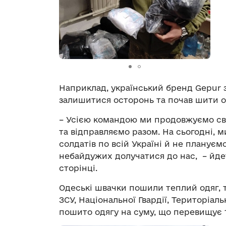
Наприклад, український бренд Gepur з
залишитися осторонь та почав шити о
– Усією командою ми продовжуємо сво
та відправляємо разом. На сьогодні, 
солдатів по всій Україні й не плануєм
небайдужих долучатися до нас, – йдет
сторінці.
Одеські швачки пошили теплий одяг, т
ЗСУ, Національної Гвардії, Територіаль
пошито одягу на суму, що перевищує 1