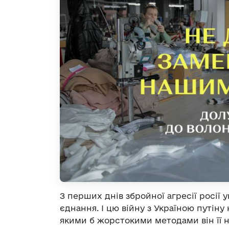
З перших днів збройної агресії росії у
єднання. І цю війну з Україною путіну 
якими б жорстокими методами він її н