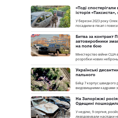
«Тоді спостерігали 
історія «Таксиста»,
У березні 2023 року Оле
посадили в пікап і повез
Битва за контракт П
автовиробники змаг
на поле бою
Міністерство війни США 
розробки нових неброньо
Українські десантни
пального
Бійці 7 корпус швидкого
видовищними кадрами з 
На Запоріжжі росія
Одещині пошкодили
У неділю, 9 серпня, росі
ліквідовували наслідки н