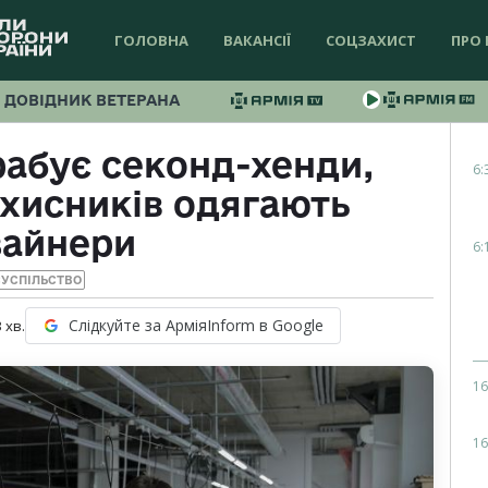
ГОЛОВНА
ВАКАНСІЇ
СОЦЗАХИСТ
ПРО 
ДОВІДНИК ВЕТЕРАНА
рабує секонд-хенди,
6:
ахисників одягають
зайнери
6:
УСПІЛЬСТВО
Слідкуйте за АрміяInform в Google
3
хв.
16
16