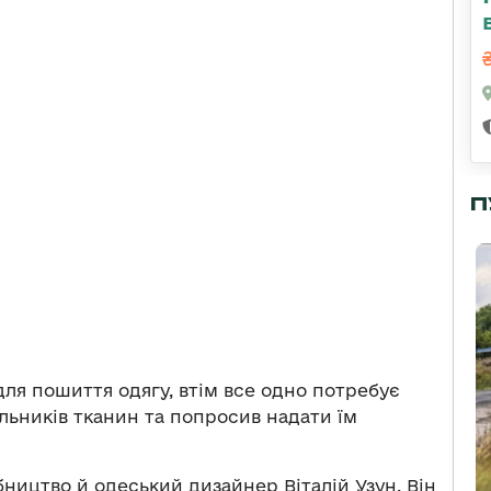
П
для пошиття одягу, втім все одно потребує
льників тканин та попросив надати їм
ництво й одеський дизайнер Віталій Узун. Він