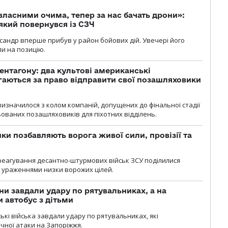
власними очима, тепер за нас бачать дрони»:
 який повернувся із СЗЧ
ксандр вперше прибув у район бойових дій. Увечері його
ли на позицію.
ентагону: два культові американські
аються за право відправити свої позашляховики
визначилося з колом компаній, допущених до фінальної стадії
ваних позашляховиків для піхотних відділень.
ки позбавляють ворога живої сили, провізії та
 реагування десантно-штурмових військ ЗСУ поділилися
ураженнями низки ворожих цілей.
ни завдали удару по рятувальниках, а на
 автобус з дітьми
йські війська завдали удару по рятувальниках, які
ічної атаки на Запоріжжя.