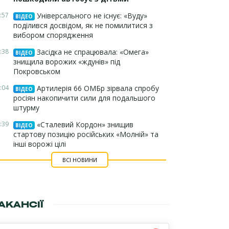
:57
Універсального не існує: «Вуду»
ВІДЕО
поділився досвідом, як не помилитися з
вибором спорядження
:38
Засідка не спрацювала: «Омега»
ВІДЕО
знищила ворожих «ждунів» під
Покровськом
:04
Артилерія 66 ОМБр зірвала спробу
ВІДЕО
росіян накопичити сили для подальшого
штурму
:39
«Сталевий Кордон» знищив
ВІДЕО
стартову позицію російських «Молній» та
інші ворожі цілі
ВСІ НОВИНИ
АКАНСІЇ