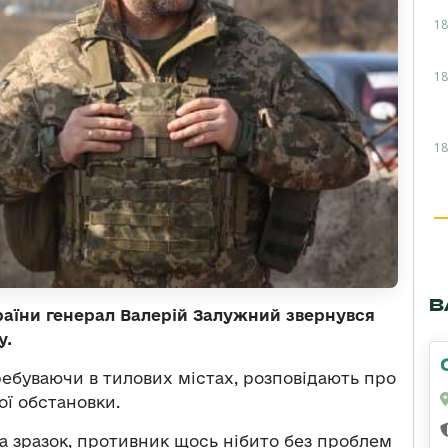
18
18
18
В
аїни генерал Валерій Залужний звернувся
у.
еребуваючи в тилових містах, розповідають про
ої обстановки.
а зразок, противник щось нібито без проблем