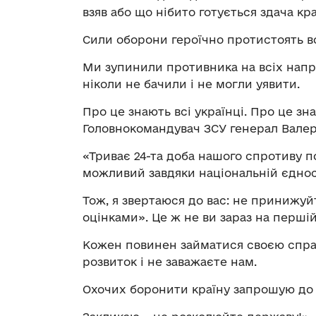
взяв або що нібито готується здача кр
Сили оборони героїчно протистоять вор
Ми зупинили противника на всіх напря
ніколи не бачили і не могли уявити.
Про це знають всі українці. Про це зна
Головнокомандувач ЗСУ генерал Валер
«Триває 24-та доба нашого спротиву п
можливий завдяки національній єдності
Тож, я звертаюся до вас: не принижу
оцінками». Це ж не ви зараз на першій 
Кожен повинен займатися своєю справ
розвиток і не заважаєте нам.
Охочих боронити країну запрошую до 