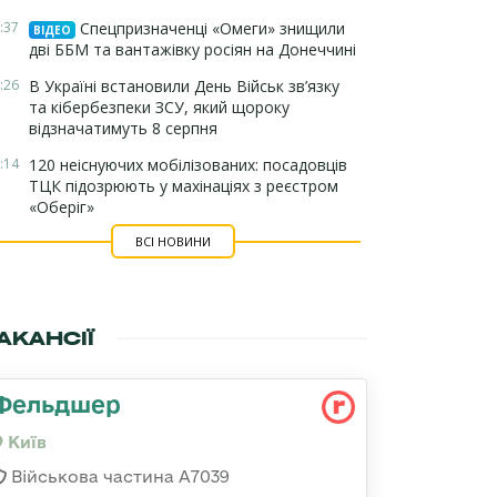
:37
Спецпризначенці «Омеги» знищили
ВІДЕО
дві ББМ та вантажівку росіян на Донеччині
:26
В Україні встановили День Військ зв’язку
та кібербезпеки ЗСУ, який щороку
відзначатимуть 8 серпня
:14
120 неіснуючих мобілізованих: посадовців
ТЦК підозрюють у махінаціях з реєстром
«Оберіг»
ВСІ НОВИНИ
АКАНСІЇ
Фельдшер
Київ
Військова частина А7039