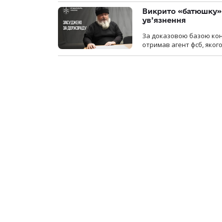
Викрито «батюшку» 
ув’язнення
За доказовою базою конт
отримав агент фсб, якого