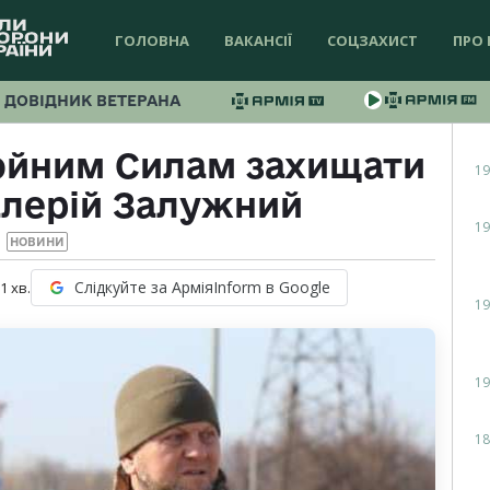
ГОЛОВНА
ВАКАНСІЇ
СОЦЗАХИСТ
ПРО 
ДОВІДНИК ВЕТЕРАНА
ойним Силам захищати
19
алерій Залужний
19
НОВИНИ
Слідкуйте за АрміяInform в Google
 1
хв.
19
19
18