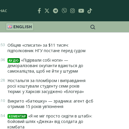
НАС
ENGLISH
:53
Обіцяв «списати» за $11 тисяч:
підполковник НГУ постане перед судом
:36
«Підірвали собі ноги» —
АУДІО
деморалізовані окупанти вдаються до
самокаліцтва, щоб не йти у штурми
:28
Ностальгія за пломбіром і виправдання
росії коштували студенту семи років
тюрми: у Харкові засуджено «блогера»
:10
Викрито «батюшку» — зрадника: агент фсб
отримав 15 років ув’язнення
:54
«Я не міг просто сидіти в штабі»:
КОМЕНТАР
бойовий шлях «Джека» від солдата до
комбата