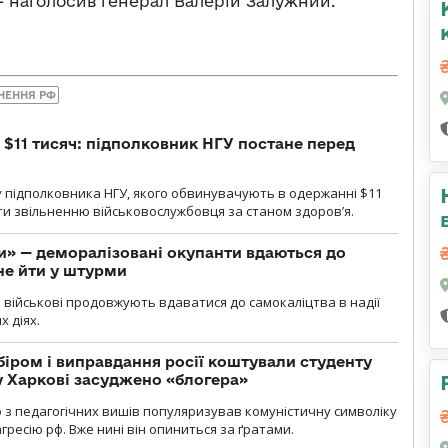
– наголосив генерал Валерій Залужний.
НЕННЯ РФ
 $11 тисяч: підполковник НГУ постане перед
 підполковника НГУ, якого обвинувачують в одержанні $11
яти звільненню військовослужбовця за станом здоров’я.
ги» — деморалізовані окупанти вдаються до
не йти у штурми
і військові продовжують вдаватися до самокаліцтва в надії
х діях.
біром і виправдання росії коштували студенту
у Харкові засуджено «блогера»
о з педагогічних вишів популяризував комуністичну символіку
ресію рф. Вже нині він опиниться за ґратами.