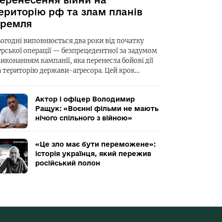
еренесення війни на
ериторію рф та злам планів
ремля
ьогодні виповнюється два роки від початку
урської операції — безпрецедентної за задумом
виконанням кампанії, яка перенесла бойові дії
а територію держави-агресора. Цей крок…
Актор і офіцер Володимир
Ращук: «Воєнні фільми не мають
нічого спільного з війною»
«Це зло має бути переможене»:
історія українця, який пережив
російський полон