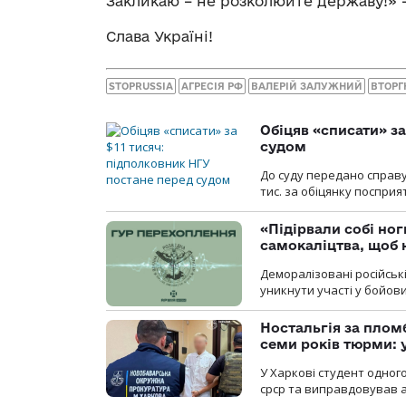
Закликаю – не розколюйте державу!» 
Слава Україні!
STOPRUSSIA
АГРЕСІЯ РФ
ВАЛЕРІЙ ЗАЛУЖНИЙ
ВТОРГ
Обіцяв «списати» за
судом
До суду передано справу
тис. за обіцянку поспри
«Підірвали собі но
самокаліцтва, щоб 
Деморалізовані російськ
уникнути участі у бойови
Ностальгія за плом
семи років тюрми: 
У Харкові студент одног
срср та виправдовував аг