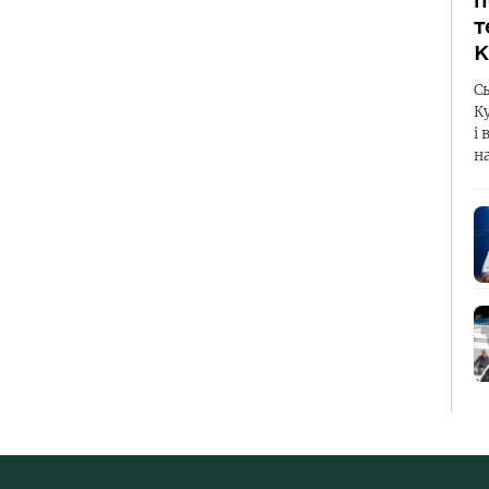
п
т
К
С
К
і 
н