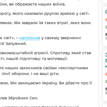
аїни, ви ображаєте наших воїнів.
огу, якого називали другою армією у світі.
мках. Ми завдали їм таких втрат, яких вони
є світ», –
наголосив
у своєму зверненні
ій Залужний.
овномасштабній агресії. Спротиву, який став
, нашій підготовці та мотивації.
йте наших захисників своїми «експертними
лінії оборони. І не ваші діти.
ою. Ми захищаємо Україну. Ви дбаєте про її
лав Збройних Сил.