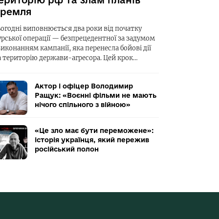
ериторію рф та злам планів
ремля
ьогодні виповнюється два роки від початку
урської операції — безпрецедентної за задумом
виконанням кампанії, яка перенесла бойові дії
а територію держави-агресора. Цей крок…
Актор і офіцер Володимир
Ращук: «Воєнні фільми не мають
нічого спільного з війною»
«Це зло має бути переможене»:
історія українця, який пережив
російський полон