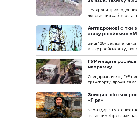
зв’язок, техніку й л
FPV-дрони прикордонників
логістичний хаб ворога 
Антидронові сітки в
атаку російської «М
Бійці 128-ї Закарпатсько
атаку російського ударн
ГУР нищать російськ
напрямку
Спецпризначенці ГУР пок
транспорту, дронів та ло
Знищив шістьох росі
«Гіря»
Командир 3-ї мотопіхотно
позивним «Гіря» захищає