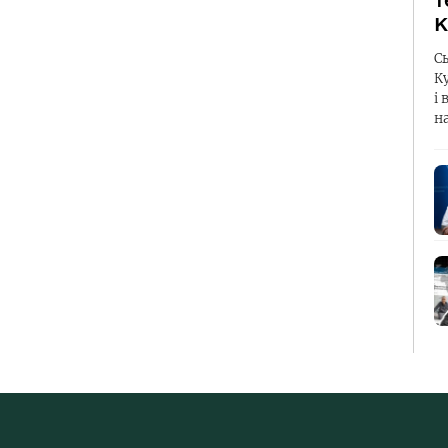
т
К
С
К
і 
н