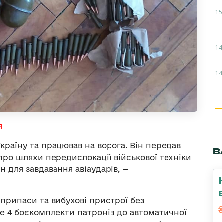
15
14
14
я
країну та працював на ворога. Він передав
В
ро шляхи передислокації військової техніки
н для завдавання авіаударів, —
 припаси та вибухові пристрої без
ме 4 боєкомплекти патронів до автоматичної