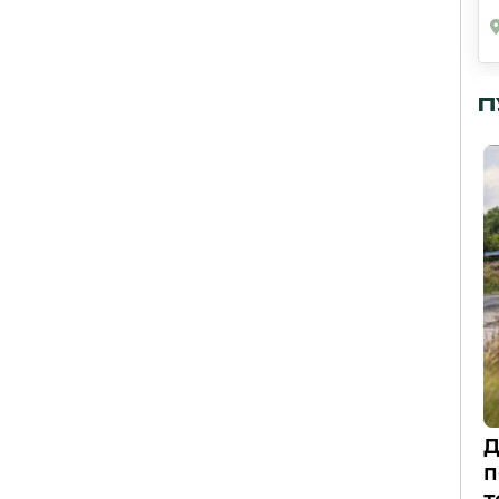
П
Д
п