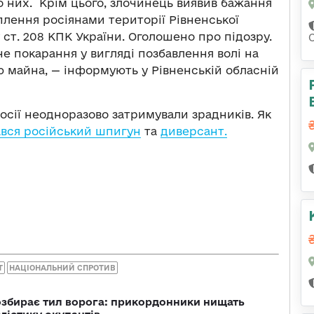
до них. Крім цього, злочинець виявив бажання
оплення росіянами території Рівненської
 ст. 208 КПК України. Оголошено про підозру.
е покарання у вигляді позбавлення волі на
ією майна, — інформують у Рівненській обласній
осії неодноразово затримували зрадників. Як
ався російський шпигун
та
диверсант.
Т
НАЦІОНАЛЬНИЙ СПРОТИВ
озбирає тил ворога: прикордонники нищать