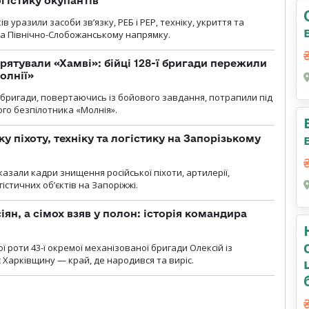
огістику окупантів
 уразили засоби зв’язку, РЕБ і РЕР, техніку, укриття та
на Північно-Слобожанському напрямку.
рятували «Хамві»: бійці 128-ї бригади пережили
олнії»
ї бригади, повертаючись із бойового завдання, потрапили під
ого безпілотника «Молнія».
у піхоту, техніку та логістику на Запорізькому
азали кадри знищення російської піхоти, артилерії,
гістичних об’єктів на Запоріжжі.
ян, а сімох взяв у полон: історія командира
ї роти 43-ї окремої механізованої бригади Олексій із
 Харківщину — край, де народився та виріс.