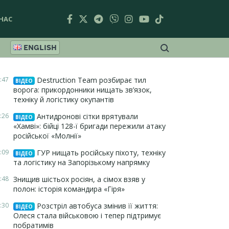
НАС
ENGLISH
:47
Destruction Team розбирає тил
ВІДЕО
ворога: прикордонники нищать зв’язок,
техніку й логістику окупантів
:26
Антидронові сітки врятували
ВІДЕО
«Хамві»: бійці 128-ї бригади пережили атаку
російської «Молнії»
:09
ГУР нищать російську піхоту, техніку
ВІДЕО
та логістику на Запорізькому напрямку
:48
Знищив шістьох росіян, а сімох взяв у
полон: історія командира «Гіря»
:30
Розстріл автобуса змінив її життя:
ВІДЕО
Олеся стала військовою і тепер підтримує
побратимів