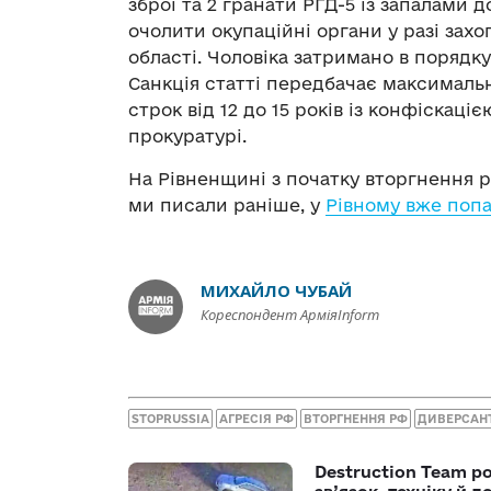
зброї та 2 гранати РГД-5 із запалами 
очолити окупаційні органи у разі зах
області. Чоловіка затримано в порядку
Санкція статті передбачає максимальн
строк від 12 до 15 років із конфіскац
прокуратурі.
На Рівненщині з початку вторгнення р
ми писали раніше, у
Рівному вже поп
МИХАЙЛО ЧУБАЙ
Кореспондент АрміяInform
STOPRUSSIA
АГРЕСІЯ РФ
ВТОРГНЕННЯ РФ
ДИВЕРСАН
Destruction Team р