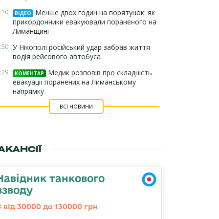
:10
Менше двох годин на порятунок: як
ВІДЕО
прикордонники евакуювали пораненого на
Лиманщині
:50
У Нікополі російський удар забрав життя
водія рейсового автобуса
:29
Медик розповів про складність
КОМЕНТАР
евакуації поранених на Лиманському
напрямку
ВСІ НОВИНИ
АКАНСІЇ
Навідник танкового
взводу
від 30000 до 130000 грн