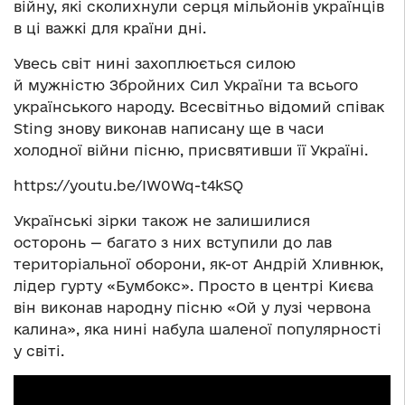
війну, які сколихнули серця мільйонів українців
в ці важкі для країни дні.
Увесь світ нині захоплюється силою
й мужністю Збройних Сил України та всього
українського народу. Всесвітньо відомий співак
Sting знову виконав написану ще в часи
холодної війни пісню, присвятивши її Україні.
https://youtu.be/IW0Wq-t4kSQ
Українські зірки також не залишилися
осторонь — багато з них вступили до лав
територіальної оборони, як-от Андрій Хливнюк,
лідер гурту «Бумбокс». Просто в центрі Києва
він виконав народну пісню «Ой у лузі червона
калина», яка нині набула шаленої популярності
у світі.