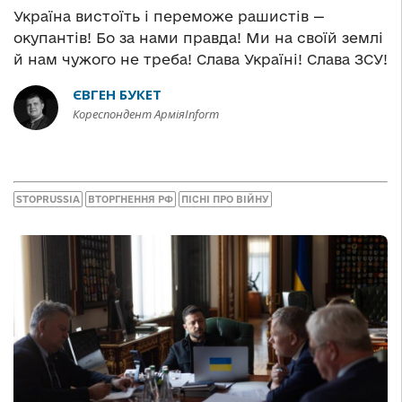
Україна вистоїть і переможе рашистів —
окупантів! Бо за нами правда! Ми на своїй землі
й нам чужого не треба! Слава Україні! Слава ЗСУ!
ЄВГЕН БУКЕТ
Кореспондент АрміяInform
STOPRUSSIA
ВТОРГНЕННЯ РФ
ПІСНІ ПРО ВІЙНУ