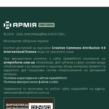
© 2018 - 2026, ІНФОРМАЦІЙНЕ АГЕНТСТВО,
Міністерство оборони України
Контент доступний за ліцензією
Creative Commons Attribution 4.0
International license
якщо не зазначено інше.
При використанні контенту з сайту АрміяInform посилання на
armyinform.com.ua
обов’язкове. Для суб’єктів у сфері онлайн-медіа
обов’язковим є розміщення у першому абзаці матеріалу прямого та
відкритого для пошукових систем гіперпосилання на цитований
матеріал.
Політика користування сайтом АрміяInform
Політика використання файлів cookie
Зауваження та пропозиції по роботі сайту надсилайте на адресу:
webmaster@armyinform.com.ua