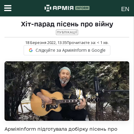
EN
Хіт-парад пісень про війну
ПУБЛІКАЦІЇ
18 Березня 2022, 13:35
Прочитаєте за:
< 1
хв.
Слідкуйте за АрміяInform в Google
АрміяInform підготувала добірку пісень про