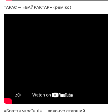
ТАРАС — «БАЙРАКТАР» (ремікс)
«Браття українці» — виконує старший