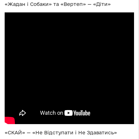
«Жадан і Собаки» та «Вертеп» — «Діти»
«СКАЙ» — «Не Відступати і Не Здаватись»