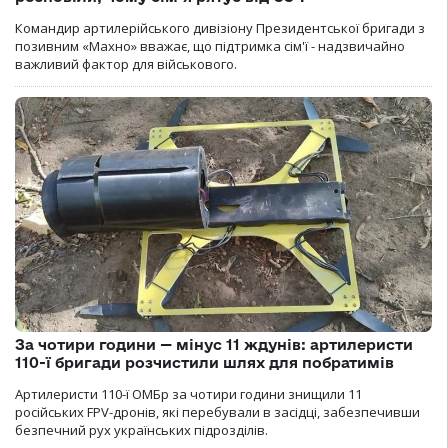
Командир артилерійського дивізіону Президентської бригади з
позивним «Махно» вважає, що підтримка сім'ї - надзвичайно
важливий фактор для військового.
За чотири години — мінус 11 ждунів: артилеристи
110-ї бригади розчистили шлях для побратимів
Артилеристи 110-ї ОМБр за чотири години знищили 11
російських FPV-дронів, які перебували в засідці, забезпечивши
безпечний рух українських підрозділів.