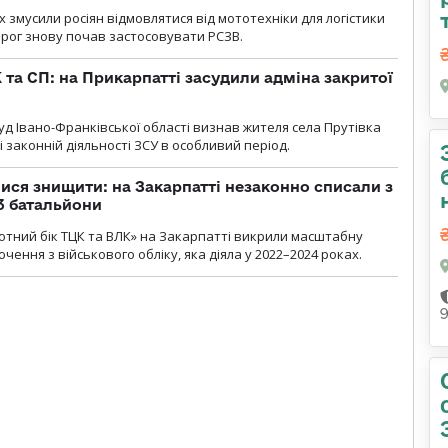
х змусили росіян відмовлятися від мототехніки для логістики
орог знову почав застосовувати РСЗВ.
 та СП: на Прикарпатті засудили адміна закритої
д Івано-Франківської області визнав жителя села Прутівка
законній діяльності ЗСУ в особливий період.
ся знищити: на Закарпатті незаконно списали з
 3 батальйони
тний бік ТЦК та ВЛК» на Закарпатті викрили масштабну
ення з військового обліку, яка діяла у 2022–2024 роках.