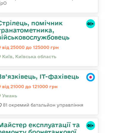
ТрО
Стpілець, помічник
гpанатометника,
військовослужбовець
від 25000 до 125000 грн
Київ, Київська область
Зв’язківець, ІТ-фахівець
від 21000 до 121000 грн
Умань
81 окремий батальйон управління
Майстер експлуатації та
ремонту бронетанкової