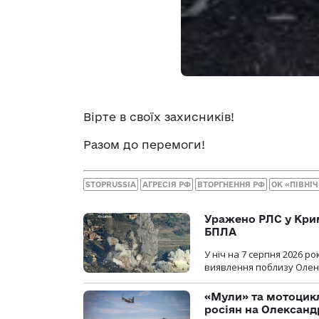
Вірте в своїх захисників!
Разом до перемоги!
STOPRUSSIA
АГРЕСІЯ РФ
ВТОРГНЕННЯ РФ
ОК «ПІВНІЧ
Уражено РЛС у Крим
БПЛА
У ніч на 7 серпня 2026 
виявлення поблизу Оленів
«Мули» та мотоцикл
росіян на Олексан