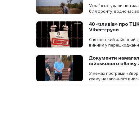
Українські удари по тила
біля фронту, водночас в
40 «зливів» про ТЦК
Viber-групи
Снятинський районний су
винним у перешкоджанні 
Документи намагали
військового обліку
У межах програми «Зворо
схему незаконного виключ