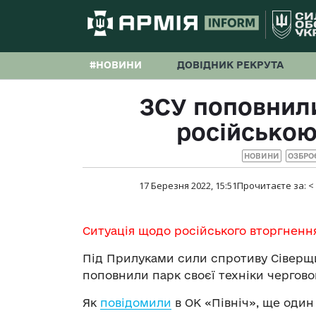
#НОВИНИ
ДОВІДНИК РЕКРУТА
ЗСУ поповнили
російською
НОВИНИ
ОЗБРО
17 Березня 2022, 15:51
Прочитаєте за:
<
Ситуація щодо російського вторгненн
Під Прилуками сили спротиву Сіверщи
поповнили парк своєї техніки чергов
Як
повідомили
в ОК «Північ», ще один