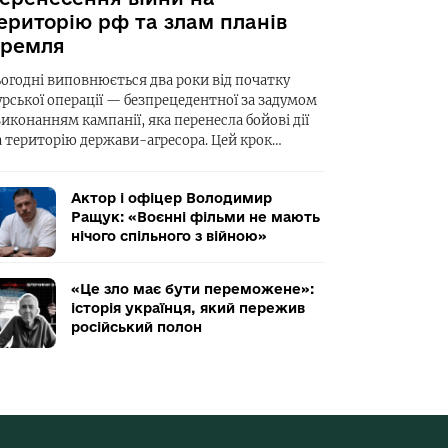
ериторію рф та злам планів
ремля
ьогодні виповнюється два роки від початку
урської операції — безпрецедентної за задумом
виконанням кампанії, яка перенесла бойові дії
а територію держави-агресора. Цей крок…
Актор і офіцер Володимир
Ращук: «Воєнні фільми не мають
нічого спільного з війною»
«Це зло має бути переможене»:
історія українця, який пережив
російський полон