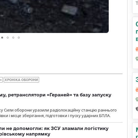
»
ХРОНІКА ОБОРОНИ
у, ретранслятори «Гераней» та базу запуску
року Сили оборони уразили радіолокаційну станцію раннього
ки і місце зберігання, підготовки і пуску ударних БПЛА.
и не допомогли: як ЗСУ зламали логістику
дрівському напрямку