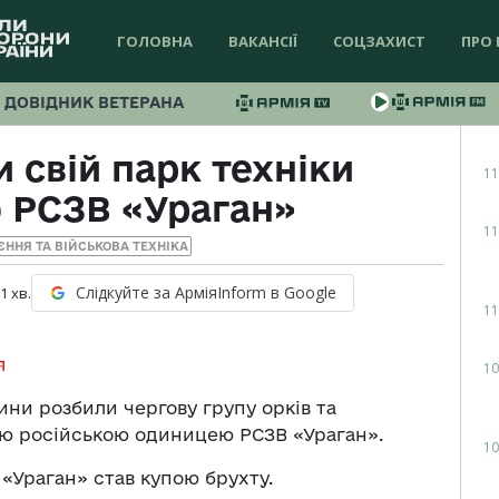
ГОЛОВНА
ВАКАНСІЇ
СОЦЗАХИСТ
ПРО 
ДОВІДНИК ВЕТЕРАНА
 свій парк техніки
11
 РСЗВ «Ураган»
11
ЄННЯ ТА ВІЙСЬКОВА ТЕХНІКА
Слідкуйте за АрміяInform в Google
 1
хв.
11
я
10
ни розбили чергову групу орків та
ою російською одиницею РСЗВ «Ураган».
10
 «Ураган» став купою брухту.