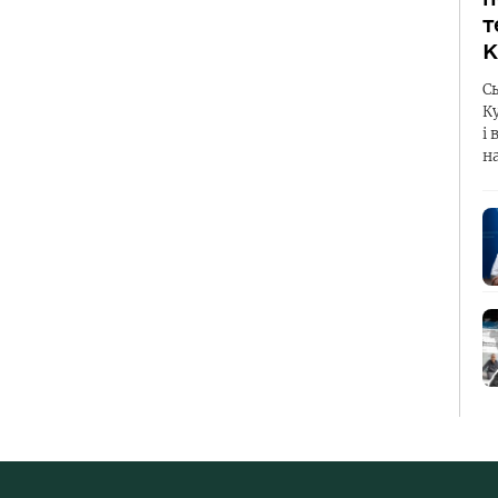
т
К
С
К
і 
н