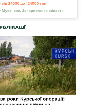
від 24000 до 124000 грн
Мукачеве, Закарпатська область
УБЛІКАЦІЇ
ва роки Курської операції:
еренесення війни на