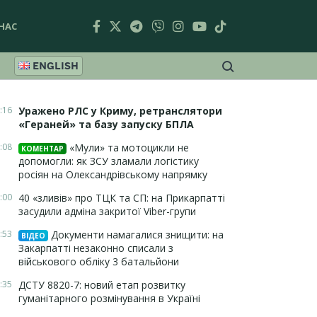
НАС
ENGLISH
:16
Уражено РЛС у Криму, ретранслятори
«Гераней» та базу запуску БПЛА
:08
«Мули» та мотоцикли не
КОМЕНТАР
допомогли: як ЗСУ зламали логістику
росіян на Олександрівському напрямку
:00
40 «зливів» про ТЦК та СП: на Прикарпатті
засудили адміна закритої Viber-групи
:53
Документи намагалися знищити: на
ВІДЕО
Закарпатті незаконно списали з
військового обліку 3 батальйони
:35
ДСТУ 8820-7: новий етап розвитку
гуманітарного розмінування в Україні