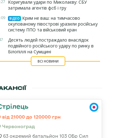
:27
Коригували удари по Миколаєву: СБУ
затримала агентів фсб і гру
:09
Крим не ваш: на тимчасово
ВІДЕО
окупованому півострові уразили російську
систему ППО та військовий кран
47
Десять людей постраждало внаслідок
подвійного російського удару по ринку в
Білопіллі на Сумщині
ВСІ НОВИНИ
АКАНСІЇ
Стрілець
від 21000 до 120000 грн
Червоноград
63 окремий батальйон 103 ОБр Сил