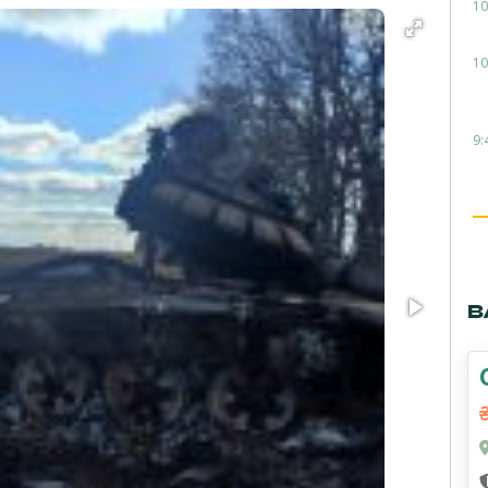
10
10
9:
В