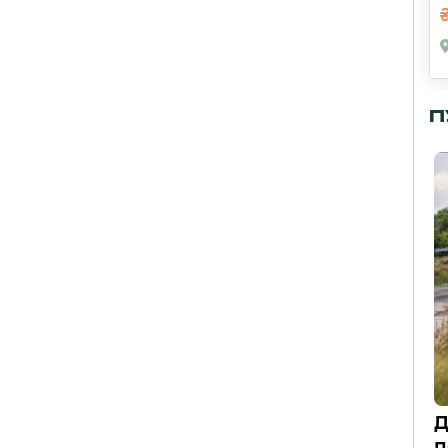
П
Д
п