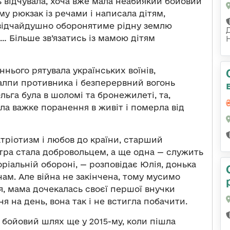
ь відчувала, хоча вже мала неабиякий бойовий
му рюкзак із речами і написала дітям,
 відчайдушно оборонятиме рідну землю
… Більше зв’язатись із мамою дітям
нього рятувала українських воїнів,
 залпи противника і безперервний вогонь
 Ольга була в шоломі та бронежилеті, та,
ала важке поранення в живіт і померла від
атріотизм і любов до країни, старший
тра стала добровольцем, а ще одна — служить
оріальній обороні, — розповідає Юлія, донька
нам. Але війна не закінчена, тому мусимо
тя, мама дочекалась своєї першої внучки
я на день, вона так і не встигла побачити.
й бойовий шлях ще у 2015-му, коли пішла