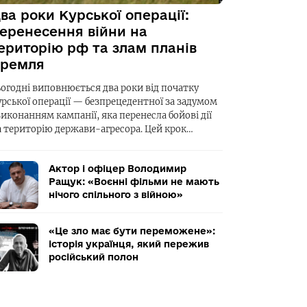
ва роки Курської операції:
еренесення війни на
ериторію рф та злам планів
ремля
ьогодні виповнюється два роки від початку
урської операції — безпрецедентної за задумом
виконанням кампанії, яка перенесла бойові дії
а територію держави-агресора. Цей крок…
Актор і офіцер Володимир
Ращук: «Воєнні фільми не мають
нічого спільного з війною»
«Це зло має бути переможене»:
історія українця, який пережив
російський полон