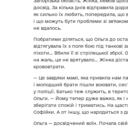
Запорізька область. Жінка, немов щос
досвід. За кілька днів відправила додо
як сильно їх любить, попередила, що
і що можуть бути проблеми зі зв’язком
не вдалось.
Побратими діляться, що Ольга до остан
відтягувала їх з поля бою під танкові
піхоти… Вбили її зі стрілецької зброї.
на жаль, це не врятувало… Жінка діст
крововтрати.
— Це завдяки мамі, яка привила нам п
і молодший брати пішли воювати, сес
у поліції. Батько теж служить, в терит
Ольги. — Йому тепер дуже важко, як і 
зберігати спокій і триматись. На щас
Софійки. А от іншу, що народиться з дн
Ольга — досвідчений воїн. Почала сві