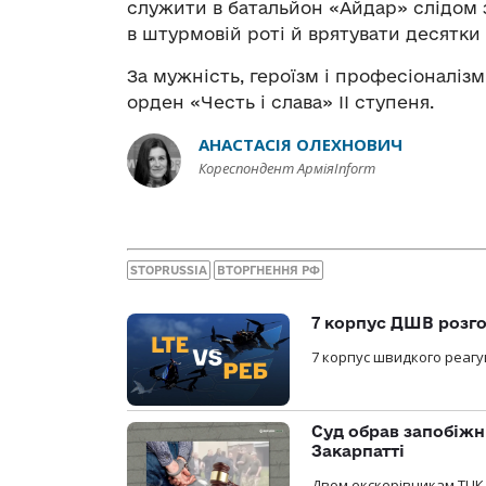
служити в батальйон «Айдар» слідом 
в штурмовій роті й врятувати десятки
За мужність, героїзм і професіоналіз
орден «Честь і слава» ІІ ступеня.
АНАСТАСІЯ ОЛЕХНОВИЧ
Кореспондент АрміяInform
STOPRUSSIA
ВТОРГНЕННЯ РФ
7 корпус ДШВ розго
7 корпус швидкого реагу
Суд обрав запобіжн
Закарпатті
Двом екскерівникам ТЦК 