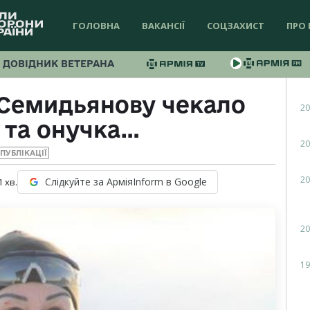
ГОЛОВНА
ВАКАНСІЇ
СОЦЗАХИСТ
ПРО 
ДОВІДНИК ВЕТЕРАНА
 Семидьянову чекало
20
й та онучка…
20
ПУБЛІКАЦІЇ
20
Слідкуйте за АрміяInform в Google
1
хв.
20
19