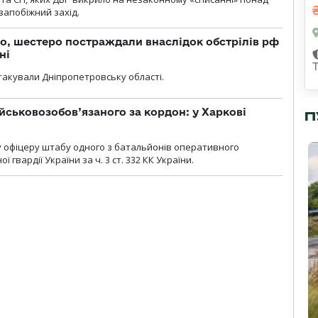
 запобіжний захід.
о, шестеро постраждали внаслідок обстрілів рф
ні
атакували Дніпропетровську області.
йськовозобов’язаного за кордон: у Харкові
П
у офіцеру штабу одного з батальйонів оперативного
гвардії України за ч. 3 ст. 332 КК України.