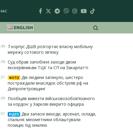
НАС
ENGLISH
:49
7 корпус ДШВ розгортає власну мобільну
мережу сотового зв’язку
:38
Суд обрав запобіжні заходи двом
екскерівникам ТЦК та СП на Закарпатті
:21
Дві людини загинуло, шестеро
ФОТО
постраждали внаслідок обстрілів рф на
Дніпропетровщині
:09
Пообіцяв вивезти військовозобов’язаного
за кордон: у Харкові викрито офіцера
:51
Два запасні виходи, арсенал, склади,
ВІДЕО
спальня: мінометники облаштували
позицію під землею