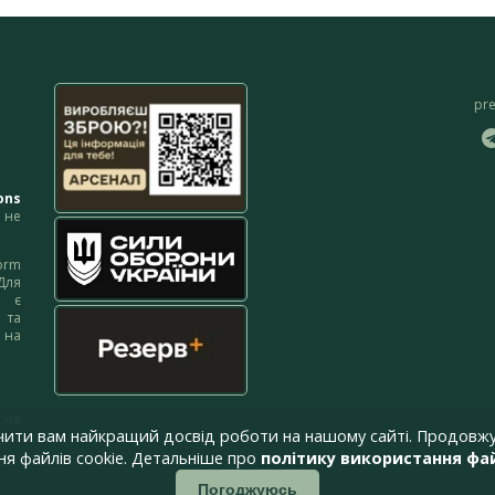
pr
ons
не
orm
Для
м є
 та
 на
 на
чити вам найкращий досвід роботи на нашому сайті. Продовжу
я файлів cookie. Детальніше про
політику використання фай
Погоджуюсь