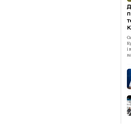
Д
п
т
К
С
К
і 
н