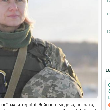
19
19
19
В
ої, мати-героїні, бойового медика, солдата,