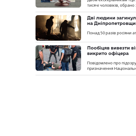
тисячі чоловіків, обрано
Дві людини загинул
на Дніпропетровщи
Понад 50 разів росіяни 
Пообіцяв вивезти ві
викрито офіцера
Повідомлено про підозр
призначення Національної 