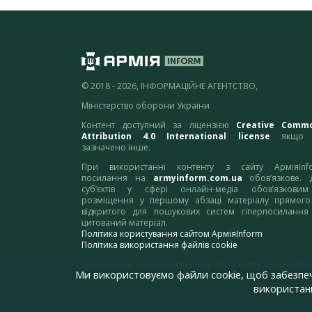
© 2018 - 2026, ІНФОРМАЦІЙНЕ АГЕНТСТВО,
Міністерство оборони України
Контент доступний за ліцензією
Creative Comm
Attribution 4.0 International license
якщо 
зазначено інше.
При використанні контенту з сайту АрміяInf
посилання на
armyinform.com.ua
обов’язкове. 
суб’єктів у сфері онлайн-медіа обов’язкови
розміщення у першому абзаці матеріалу прямого
відкритого для пошукових систем гіперпосилання
цитований матеріал.
Політика користування сайтом АрміяInform
Політика використання файлів cookie
Зауваження та пропозиції по роботі сайту надсилайте
Ми використовуємо файли cookie, щоб забезпе
адресу:
webmaster@armyinform.com.ua
використанн