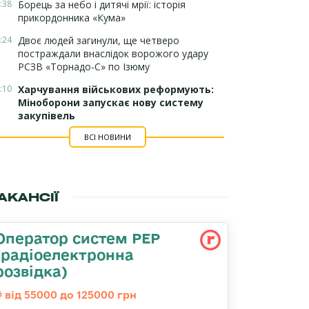
:38
Борець за небо і дитячі мрії: історія
прикордонника «Кума»
:24
Двоє людей загинули, ще четверо
постраждали внаслідок ворожого удару
РСЗВ «Торнадо-С» по Ізюму
:10
Харчування військових реформують:
Міноборони запускає нову систему
закупівель
ВСІ НОВИНИ
АКАНСІЇ
Оператор систем РЕР
(радіоелектронна
розвідка)
від 55000 до 125000 грн