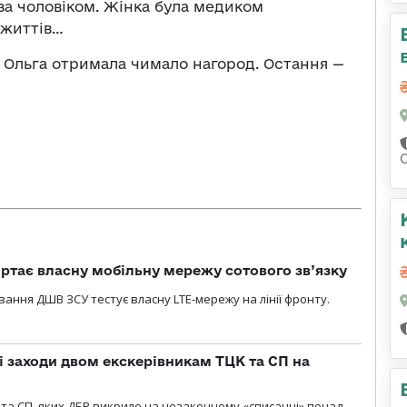
за чоловіком. Жінка була медиком
 життів…
м Ольга отримала чимало нагород. Остання —
ртає власну мобільну мережу сотового зв’язку
вання ДШВ ЗСУ тестує власну LTE-мережу на лінії фронту.
і заходи двом екскерівникам ТЦК та СП на
та СП, яких ДБР викрило на незаконному «списанні» понад