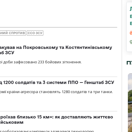
ЬНИЙ СПРОТИВ
ССО ЗСУ
акував на Покровському та Костянтинівському
аб ЗСУ
ї доби зафіксовано 233 бойових зіткнення.
П
д 1200 солдатів та 3 системи ППО — Генштаб ЗСУ
мії країни-агресора становлять 1280 солдатів та три танки.
проїхав близько 15 км»: як доставляють життєво
військовим
ні роботизовані комплекси здавалися технологією