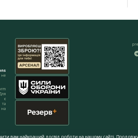
pr
ons
не
orm
Для
м є
 та
 на
 на
чити вам найкращий досвід роботи на нашому сайті. Продовжу