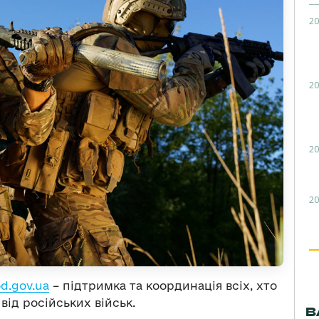
20
20
20
20
d.gov.ua
– підтримка та координація всіх, хто
від російських військ.
В