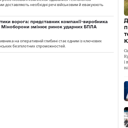
ми доставляють необхідні речі військовим й евакуюють
Д
тики ворога: представник компанії-виробника
п
а Міноборони змінює ринок ударних БПЛА
т
К
ивника на оперативній глибині стає одним із ключових
нських безпілотних спроможностей.
С
К
і 
н