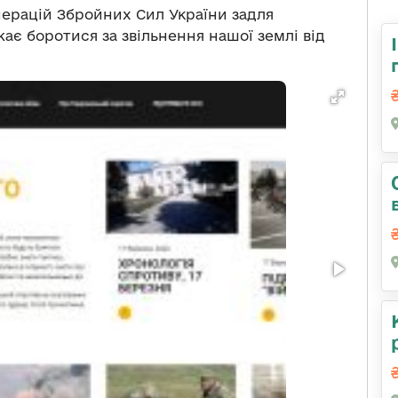
ерацій Збройних Сил України задля
жає боротися за звільнення нашої землі від