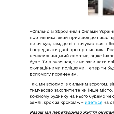
«Спільно зі Збройними Силами Украї
противника, який прийшов до нашої кр
не очікує, там, де він почувається ні
і передавати дані про противника. Р
ненасильницький спротив, адже інколи
буде. Ти дізнаєшся, як не залишати сл
окупаційними поліцаями. Тепер ти б
допомогу пораненим.
Так, ми воюємо із сильним ворогом, ві
тимчасово захопити те чи інше місто. 
кожному будинку на нього будемо чек
землі, крок за кроком», –
йдеться
на са
Разом ми перетворимо життя окупант