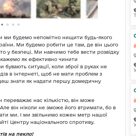
ни ми будемо непомітно нищити будь-якого
аїни. Ми будемо робити це там, де він цього
бито у безпеці. Ми навчимо тебе вести розвідку
озкажемо як ефективно чинити
 бувають ситуації, коли зброї в руках не
ідів в інтернеті, щоб не мати проблем з
удеш знати як надати першу домедичну
н переважає нас кількістю, він може
Але він ніколи не зможе його втримати, бо в
ати ми. І ми звільнимо кожен метр нашої
йті Центру національного спротиву.
ів на пекло!