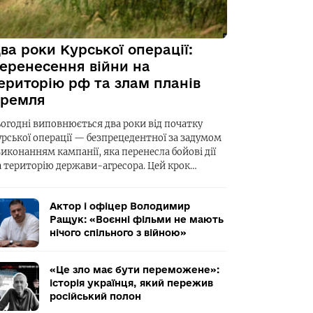
ва роки Курської операції:
еренесення війни на
ериторію рф та злам планів
ремля
ьогодні виповнюється два роки від початку
урської операції — безпрецедентної за задумом
виконанням кампанії, яка перенесла бойові дії
а територію держави-агресора. Цей крок…
Актор і офіцер Володимир
Ращук: «Воєнні фільми не мають
нічого спільного з війною»
«Це зло має бути переможене»:
історія українця, який пережив
російський полон