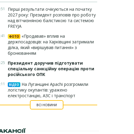
:51
Перші результати очікуються на початку
2027 року: Президент розповів про роботу
над вітчизняною балістикою та системою
FREYJA
:41
«Продавав» вплив на
ФОТО
держпосадовців: на Харківщині затримали
ділка, який «вирішував питання» з
бронюванням
:25
Президент доручив підготувати
спеціальну санкційну операцію проти
російського ОПК
:11
На Луганщині Apachi розгромили
ВІДЕО
логістику окупантів: уражено
електростанцію, АЗС і транспорт
ВСІ НОВИНИ
АКАНСІЇ