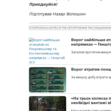
Приєднуйся!
Підготував Назар Волошин
STOPRUSSIA
АГРЕСІЯ РФ
ВТОРГНЕННЯ РФ
НАЦІОНАЛ
Ворог найбільше ат
напрямках — Геншт
Загалом протягом минуло
Ворог втратив пона
За минулу добу втрати ар
«На трьох колесах 
необхідні вантажі 
Кілька років тому назем