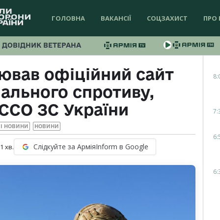
ГОЛОВНА
ВАКАНСІЇ
СОЦЗАХИСТ
ПРО 
ДОВІДНИК ВЕТЕРАНА
цював офіційний сайт
8:
ального спротиву,
ССО ЗС України
7:
І НОВИНИ
НОВИНИ
6:
Слідкуйте за АрміяInform в Google
 1
хв.
6: