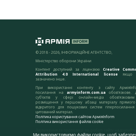
© 2018 - 2026, ІНФОРМАЦІЙНЕ АГЕНТСТВО,
Міністерство оборони України
Контент доступний за ліцензією
Creative Comm
Attribution 4.0 International license
якщо 
зазначено інше.
При використанні контенту з сайту АрміяInf
посилання на
armyinform.com.ua
обов’язкове. 
суб’єктів у сфері онлайн-медіа обов’язкови
розміщення у першому абзаці матеріалу прямого
відкритого для пошукових систем гіперпосилання
цитований матеріал.
Політика користування сайтом АрміяInform
Політика використання файлів cookie
Зауваження та пропозиції по роботі сайту надсилайте
Ми використовуємо файли cookie, щоб забезпе
адресу:
webmaster@armyinform.com.ua