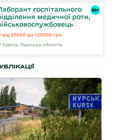
Лаборант госпітального
відділення медичної роти,
військовослужбовець
від 25000 до 125000 грн
Одеса, Одеська область
УБЛІКАЦІЇ