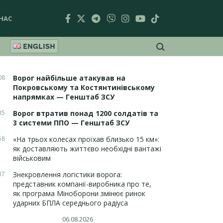
НАС
ENGLISH
08
Ворог найбільше атакував на
Покровському та Костянтинівському
напрямках — Генштаб ЗСУ
35
Ворог втратив понад 1200 солдатів та
3 системи ППО — Генштаб ЗСУ
58
«На трьох колесах проїхав близько 15 км»:
як доставляють життєво необхідні вантажі
військовим
37
Знекровлення логістики ворога:
представник компанії-виробника про те,
як програма Міноборони змінює ринок
ударних БПЛА середнього радіуса
06.08.2026