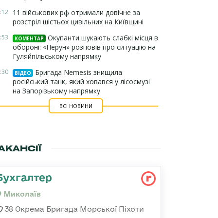
:12
11 військових рф отримали довічне за
розстріл шістьох цивільних на Київщині
:53
Окупанти шукають слабкі місця в
КОМЕНТАР
обороні: «Перун» розповів про ситуацію на
Гуляйпільському напрямку
:30
Бригада Nemesis знищила
ВІДЕО
російський танк, який ховався у лісосмузі
на Запорізькому напрямку
ВСІ НОВИНИ
АКАНСІЇ
Бухгалтер
Миколаїв
38 Окрема Бригада Морської Піхоти