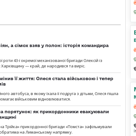
ян, а сімох взяв у полон: історія командира
ї роти 43-ї окремої механізованої бригади Олексій із
 Харківщину — край, де народився та виріс.
мінив її життя: Олеся стала військовою і тепер
мів
ного автобуса, в якому їхала її подруга з дітьми, Олеся пішла
опомагає військовим відновлюватися.
на порятунок: як прикордонники евакуювали
анщині
бна Трійка» прикордонної бригади «Помста» зафільмували
обратима на Лиманському напрямку.