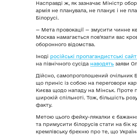
Насправді ж, як зазначає Міністр обо
армія не планувала, не планує і не п
Білорусі.
— Мета провокації — змусити чинне ке
Москва намагається пов’язати вас кро
оборонного відомства.
Іноді
російські пропагандистські сай
на північного сусіда
наводять
заяви О
Дійсно, самопроголошений очільник Біл
що приніс із собою на переговори кар
Києва щодо нападу на Мінськ. Проте п
широкій спільноті. Тож, більшість р
факту.
Метою цього фейку-лякалки є бажання
та примусити білорусів стати на бік к
кремлівську брехню про те, що Україна