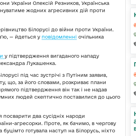
рони України Олексій Резников, Українська
лануватиме жодних агресивних дій проти
рівництво Білорусі до війни проти України.
в’ю, — йдеться у
повідомленні
очільника
ти
у підтвердження вигаданого нападу
лександра Лукашенка.
орусі під час зустрічі з Путіним заявив,
ту, що, за його словами, розкриває плани
рямого підтвердження він так і не надав
озумних людей скептично поставилися до цього
 посварити два сусідніх народи
раїни-агресорки. Проте, як бачимо, в чергову
 буцімто готувала наступ на Білорусь, ніхто