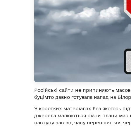
Російські сайти не припиняють масов
буцімто давно готувала напад на Білор
У коротких матеріалах без якогось пі
джерела малюються різни плани масшт
наступу час від часу переносяться чер