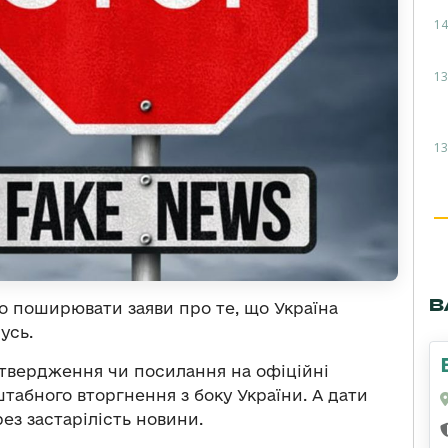
14
13
13
В
о поширювати заяви про те, що Україна
усь.
дтвердження чи посилання на офіційні
абного вторгнення з боку України. А дати
ез застарілість новини.