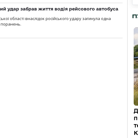
кий удар забрав життя водія рейсового автобуса
П
ької області внаслідок російського удару загинула одна
 поранень.
Д
п
т
К