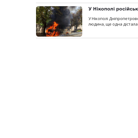
У Нікополі російсь
У Нікополі Дніпропетровс
людина, ще одна дістала