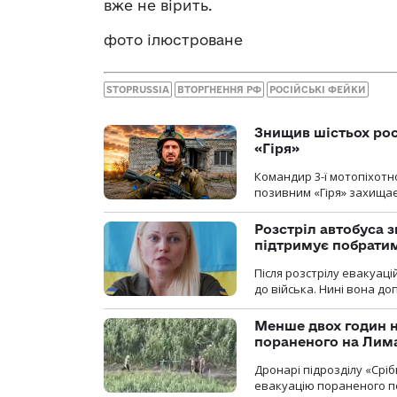
вже не вірить.
фото ілюстроване
STOPRUSSIA
ВТОРГНЕННЯ РФ
РОСІЙСЬКІ ФЕЙКИ
Знищив шістьох росі
«Гіря»
Командир 3-ї мотопіхотно
позивним «Гіря» захищає
Розстріл автобуса з
підтримує побрати
Після розстрілу евакуацій
до війська. Нині вона д
Менше двох годин 
пораненого на Лим
Дронарі підрозділу «Срі
евакуацію пораненого п