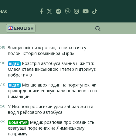
НАС
ENGLISH
:48
Знищив шістьох росіян, а сімох взяв у
полон: історія командира «Гіря»
:30
Розстріл автобуса змінив її життя:
ВІДЕО
Олеся стала військовою і тепер підтримує
побратимів
:10
Менше двох годин на порятунок: як
ВІДЕО
прикордонники евакуювали пораненого на
Лиманщині
:50
У Нікополі російський удар забрав життя
водія рейсового автобуса
:29
Медик розповів про складність
КОМЕНТАР
евакуації поранених на Лиманському
напрямку