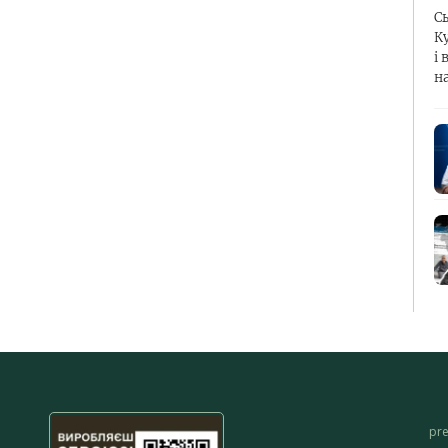
С
К
і 
н
pr