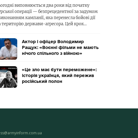
ьогодні виповнюється два роки від початку
урської операції — безпрецедентної за задумом
виконанням кампанії, яка перенесла бойові дії
а територію держави-агресора. Цей крок…
Актор і офіцер Володимир
Ращук: «Воєнні фільми не мають
нічого спільного з війною»
«Це зло має бути переможене»:
історія українця, який пережив
російський полон
ess@armyinform.com.ua