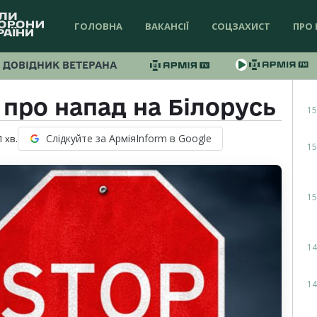
ГОЛОВНА
ВАКАНСІЇ
СОЦЗАХИСТ
ПРО 
ДОВІДНИК ВЕТЕРАНА
 про напад на Білорусь
15
Слідкуйте за АрміяInform в Google
1
хв.
15
15
14
14