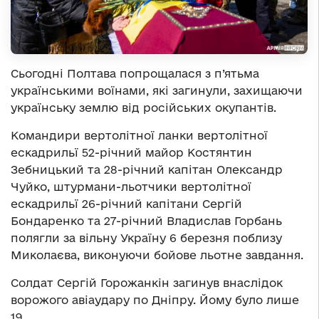
Сьогодні Полтава попрощалася з п’ятьма
українськими воїнами, які загинули, захищаючи
українську землю від російських окупантів.
Командири вертолітної ланки вертолітної
ескадрильї 52-річний майор Костянтин
Зебницький та 28-річний капітан Олександр
Чуйко, штурмани-льотчики вертолітної
ескадрильї 26-річний капітани Сергій
Бондаренко та 27-річний Владислав Горбань
полягли за вільну Україну 6 березня поблизу
Миколаєва, виконуючи бойове льотне завдання.
Солдат Сергій Горожанкін загинув внаслідок
ворожого авіаудару по Дніпру. Йому було лише
19…