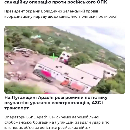
санкційну операцію проти російського ОПК
Президент України Володимир Зеленський провів
координаційну нараду щодо санкційної політики проти росії.
На Луганщині Apachi розгромили логістику
окупантів: уражено електростанцію, АЗС і
транспорт
Оператори ББпС Apachi 81-ї окремої аеромобільної
Слобожанської бригади на Луганщині завдали ударів по
ключових об’єктах логістики російських військ.