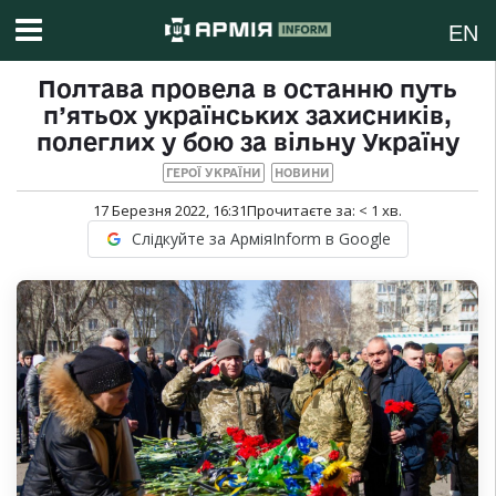
EN
Полтава провела в останню путь
п’ятьох українських захисників,
полеглих у бою за вільну Україну
ГЕРОЇ УКРАЇНИ
НОВИНИ
17 Березня 2022, 16:31
Прочитаєте за:
< 1
хв.
Слідкуйте за АрміяInform в Google