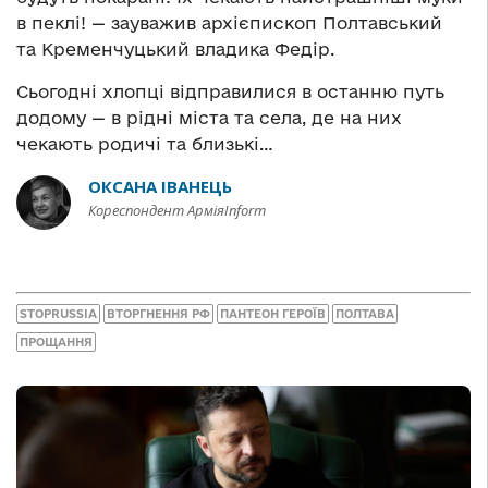
в пеклі! — зауважив архієпископ Полтавський
та Кременчуцький владика Федір.
Сьогодні хлопці відправилися в останню путь
додому — в рідні міста та села, де на них
чекають родичі та близькі…
ОКСАНА ІВАНЕЦЬ
Кореспондент АрміяInform
STOPRUSSIA
ВТОРГНЕННЯ РФ
ПАНТЕОН ГЕРОЇВ
ПОЛТАВА
ПРОЩАННЯ