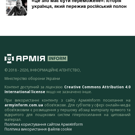
«Це зло має бути переможене»: історія
українця, який пережив російський полон
© 2018 - 2026, ІНФОРМАЦІЙНЕ АГЕНТСТВО,
Міністерство оборони України
Контент доступний за ліцензією
Creative Commons Attribution 4.0
International license
якщо не зазначено інше.
При використанні контенту з сайту АрміяInform посилання на
armyinform.com.ua
обов’язкове. Для суб’єктів у сфері онлайн-медіа
обов’язковим є розміщення у першому абзаці матеріалу прямого та
відкритого для пошукових систем гіперпосилання на цитований
матеріал.
Політика користування сайтом АрміяInform
Політика використання файлів cookie