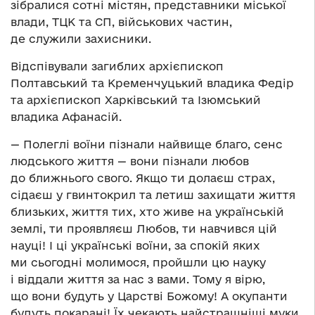
зібралися сотні містян, представники міської
влади, ТЦК та СП, військових частин,
де служили захисники.
Відспівували загиблих архієпископ
Полтавський та Кременчуцький владика Федір
та архієпископ Харківський та Ізюмський
владика Афанасій.
— Полеглі воїни пізнали найвище благо, сенс
людського життя — вони пізнали любов
до ближнього свого. Якщо ти долаєш страх,
сідаєш у гвинтокрил та летиш захищати життя
близьких, життя тих, хто живе на українській
землі, ти проявляєш Любов, ти навчився цій
науці! І ці українські воїни, за спокій яких
ми сьогодні молимося, пройшли цю науку
і віддали життя за нас з вами. Тому я вірю,
що вони будуть у Царстві Божому! А окупанти
будуть покарані! Їх чекають найстрашніші муки