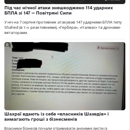
Під час нічної атаки знешкоджено 114 ударних
БПЛА зі 147 — Повітряні Сили
У ніч на 7 серпня противник атакував 147 ударними БПЛА типу
Shahed (в т.ч. реактивними), «Гербера», «Італмас» та дронами-
імітаторами.
Шахраї вдають із себе «власників Шахедів» і
вимагають гроші з бізнесменів
Власники бізнесів почали отримувати анонімні листи із