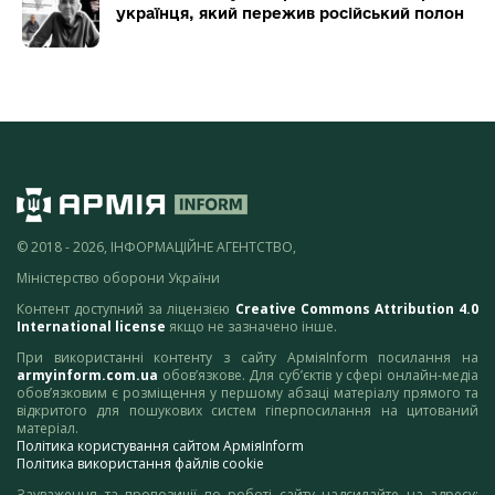
українця, який пережив російський полон
© 2018 - 2026, ІНФОРМАЦІЙНЕ АГЕНТСТВО,
Міністерство оборони України
Контент доступний за ліцензією
Creative Commons Attribution 4.0
International license
якщо не зазначено інше.
При використанні контенту з сайту АрміяInform посилання на
armyinform.com.ua
обов’язкове. Для суб’єктів у сфері онлайн-медіа
обов’язковим є розміщення у першому абзаці матеріалу прямого та
відкритого для пошукових систем гіперпосилання на цитований
матеріал.
Політика користування сайтом АрміяInform
Політика використання файлів cookie
Зауваження та пропозиції по роботі сайту надсилайте на адресу: