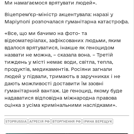
Ми намагаємося врятувати людей».
Віцепрем’єр-міністр акцентувала: наразі у
Маріуполі розпочалася гуманітарна катастрофа.
«Все, що ми бачимо на фото- та
відеоматеріалах, зафіксованих людьми, яким
вдалося врятуватися, інакше як геноцидом
назвати не можна, – сказала вона. – Третій
тиждень у місті немає води, світла, тепла,
продуктів, медикаментів. Росіяни загнали
людей у підвали, тримають в заручниках і не
дають можливості доставити їм ззовні
гуманітарний вантаж. Це геноцид, якому буде
надаватися відповідна міжнародна правова
оцінка з усіма кримінальними наслідками».
STOPRUSSIA
АГРЕСІЯ РФ
ВТОРГНЕННЯ РФ
ІРИНА ВЕРЕЩУК