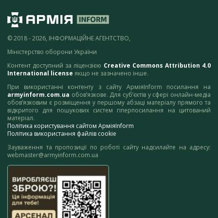
© 2018 - 2026, ІНФОРМАЦІЙНЕ АГЕНТСТВО,
Міністерство оборони України
Контент доступний за ліцензією
Creative Commons Attribution 4.0
International license
якщо не зазначено інше.
При використанні контенту з сайту АрміяInform посилання на
armyinform.com.ua
обов’язкове. Для суб’єктів у сфері онлайн-медіа
обов’язковим є розміщення у першому абзаці матеріалу прямого та
відкритого для пошукових систем гіперпосилання на цитований
матеріал.
Політика користування сайтом АрміяInform
Політика використання файлів cookie
Зауваження та пропозиції по роботі сайту надсилайте на адресу:
webmaster@armyinform.com.ua