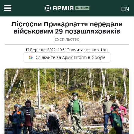
EN
Лісгоспи Прикарпаття передали
військовим 29 позашляховиків
СУСПІЛЬСТВО
17 Березня 2022, 10:51
Прочитаєте за:
< 1
хв.
Слідкуйте за АрміяInform в Google