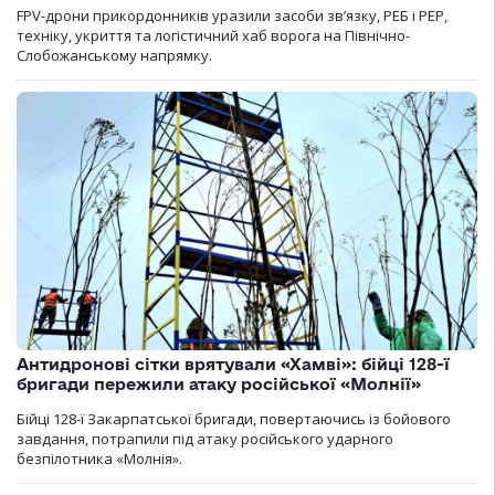
FPV-дрони прикордонників уразили засоби зв’язку, РЕБ і РЕР,
техніку, укриття та логістичний хаб ворога на Північно-
Слобожанському напрямку.
Антидронові сітки врятували «Хамві»: бійці 128-ї
бригади пережили атаку російської «Молнії»
Бійці 128-ї Закарпатської бригади, повертаючись із бойового
завдання, потрапили під атаку російського ударного
безпілотника «Молнія».