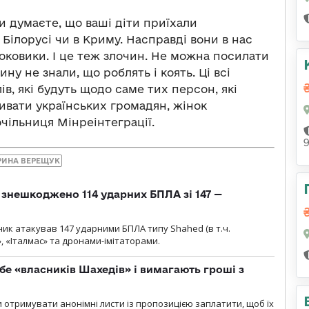
Ви думаєте, що ваші діти приїхали
 Білорусі чи в Криму. Насправді вони в нас
роковики. І це теж злочин. Не можна посилати
ну не знали, що роблять і коять. Ці всі
в, які будуть щодо саме тих персон, які
бивати українських громадян, жінок
очільниця Мінреінтеграції.
РИНА ВЕРЕЩУК
и знешкоджено 114 ударних БПЛА зі 147 —
ник атакував 147 ударними БПЛА типу Shahed (в т.ч.
, «Італмас» та дронами-імітаторами.
бе «власників Шахедів» і вимагають гроші з
и отримувати анонімні листи із пропозицією заплатити, щоб їх