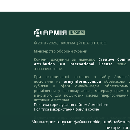
© 2018 - 2026, ІНФОРМАЦІЙНЕ АГЕНТСТВО,
Міністерство оборони України
Контент доступний за ліцензією
Creative Comm
Attribution 4.0 International license
якщо 
зазначено інше.
При використанні контенту з сайту АрміяInf
посилання на
armyinform.com.ua
обов’язкове. 
суб’єктів у сфері онлайн-медіа обов’язкови
розміщення у першому абзаці матеріалу прямого
відкритого для пошукових систем гіперпосилання
цитований матеріал.
Політика користування сайтом АрміяInform
Політика використання файлів cookie
Зауваження та пропозиції по роботі сайту надсилайте
Ми використовуємо файли cookie, щоб забезпе
адресу:
webmaster@armyinform.com.ua
використанн