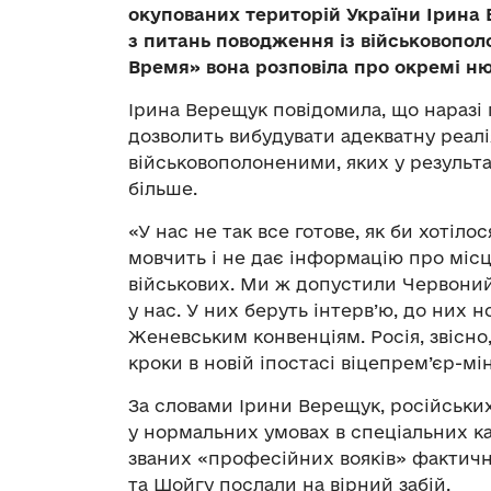
окупованих територій України Ірина
з питань поводження із військовопо
Время» вона розповіла про окремі ню
Ірина Верещук повідомила, що наразі 
дозволить вибудувати адекватну реал
військовополоненими, яких у результа
більше.
«У нас не так все готове, як би хотіло
мовчить і не дає інформацію про мі
військових. Ми ж допустили Червоний
у нас. У них беруть інтерв’ю, до них 
Женевським конвенціям. Росія, звісно
кроки в новій іпостасі віцепрем’єр-мін
За словами Ірини Верещук, російськ
у нормальних умовах в спеціальних к
званих «професійних вояків» фактично
та Шойгу послали на вірний забій.