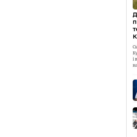
Д
п
т
К
С
К
і 
н