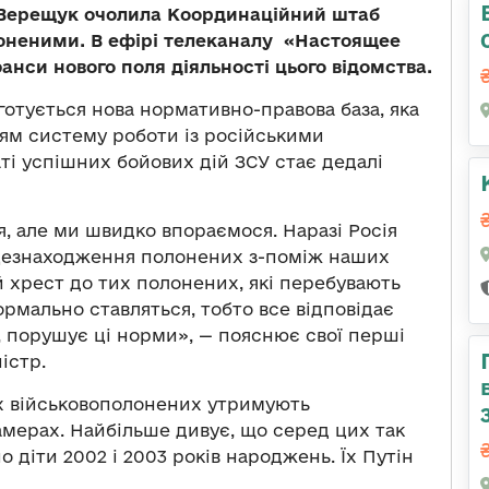
 Верещук очолила Координаційний штаб
лоненими.
В ефірі телеканалу «Настоящее
анси нового поля діяльності цього відомства.
готується нова нормативно-правова база, яка
іям систему роботи із російськими
ті успішних бойових дій ЗСУ стає дедалі
ся, але ми швидко впораємося. Наразі Росія
сцезнаходження полонених з-поміж наших
 хрест до тих полонених, які перебувають
нормально ставляться, тобто все відповідає
, порушує ці норми», — пояснює свої перші
істр.
их військовополонених утримують
амерах. Найбільше дивує, що серед цих так
 діти 2002 і 2003 років народжень. Їх Путін