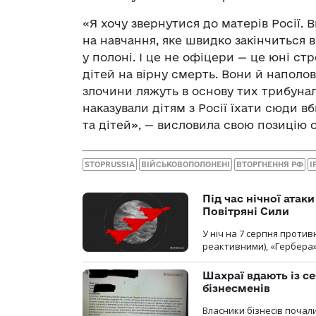
«Я хочу звернутися до матерів Росії. 
на навчання, яке швидко закінчиться в
у полоні. І це не офіцери — це юні ст
дітей на вірну смерть. Вони й наполови
злочини ляжуть в основу тих трибуналі
наказували дітям з Росії їхати сюди в
та дітей», — висловила свою позицію 
STOPRUSSIA
ВІЙСЬКОВОПОЛОНЕНІ
ВТОРГНЕННЯ РФ
І
Під час нічної атак
Повітряні Сили
У ніч на 7 серпня против
реактивними), «Гербера»
Шахраї вдають із се
бізнесменів
Власники бізнесів почал