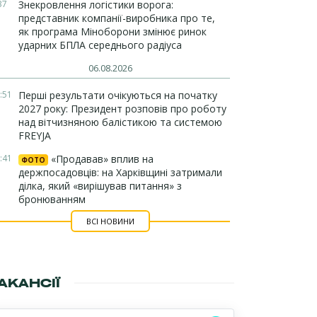
37
Знекровлення логістики ворога:
представник компанії-виробника про те,
як програма Міноборони змінює ринок
ударних БПЛА середнього радіуса
06.08.2026
:51
Перші результати очікуються на початку
2027 року: Президент розповів про роботу
над вітчизняною балістикою та системою
FREYJA
:41
«Продавав» вплив на
ФОТО
держпосадовців: на Харківщині затримали
ділка, який «вирішував питання» з
бронюванням
ВСІ НОВИНИ
АКАНСІЇ