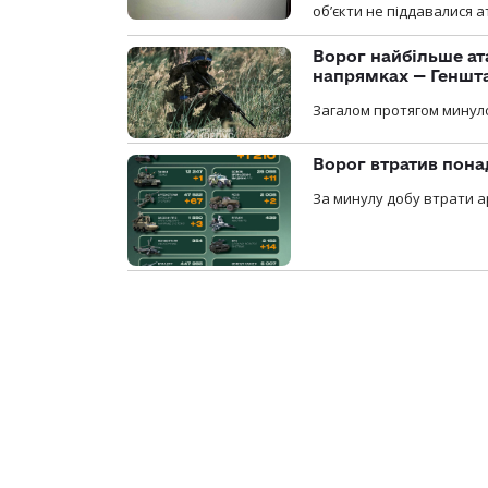
об’єкти не піддавалися 
Ворог найбільше ат
напрямках — Геншт
Загалом протягом минуло
Ворог втратив пона
За минулу добу втрати ар