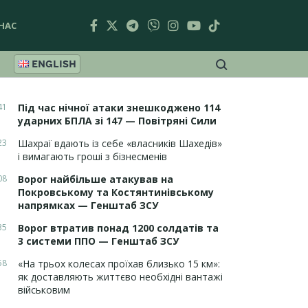
НАС
ENGLISH
41
Під час нічної атаки знешкоджено 114
ударних БПЛА зі 147 — Повітряні Сили
23
Шахраї вдають із себе «власників Шахедів»
і вимагають гроші з бізнесменів
08
Ворог найбільше атакував на
Покровському та Костянтинівському
напрямках — Генштаб ЗСУ
35
Ворог втратив понад 1200 солдатів та
3 системи ППО — Генштаб ЗСУ
58
«На трьох колесах проїхав близько 15 км»:
як доставляють життєво необхідні вантажі
військовим