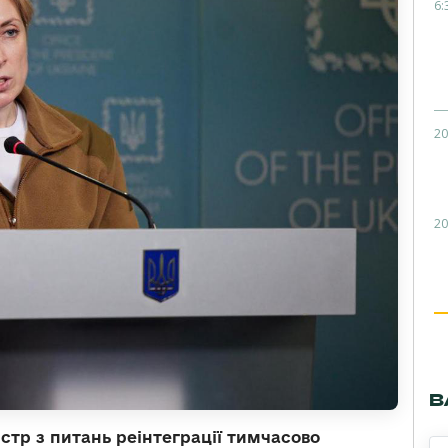
6:
20
20
В
істр з питань реінтеграції тимчасово