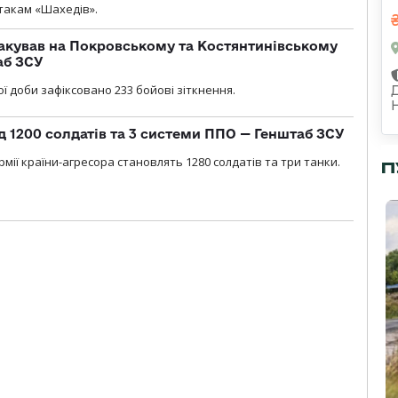
атакам «Шахедів».
акував на Покровському та Костянтинівському
аб ЗСУ
ї доби зафіксовано 233 бойові зіткнення.
д 1200 солдатів та 3 системи ППО — Генштаб ЗСУ
мії країни-агресора становлять 1280 солдатів та три танки.
П