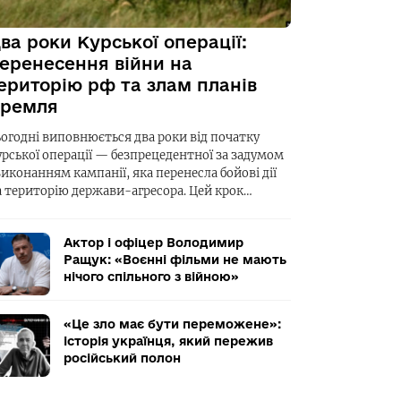
ва роки Курської операції:
еренесення війни на
ериторію рф та злам планів
ремля
ьогодні виповнюється два роки від початку
урської операції — безпрецедентної за задумом
виконанням кампанії, яка перенесла бойові дії
а територію держави-агресора. Цей крок…
Актор і офіцер Володимир
Ращук: «Воєнні фільми не мають
нічого спільного з війною»
«Це зло має бути переможене»:
історія українця, який пережив
російський полон