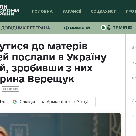
ГОЛОВНА
ВАКАНСІЇ
СОЦЗАХИСТ
ПРО 
ДОВІДНИК ВЕТЕРАНА
утися до матерів
8:
ей послали в Україну
8:
ій, зробивши з них
Ірина Верещук
8:
НОВИНИ
7:
Слідкуйте за АрміяInform в Google
1
хв.
6: