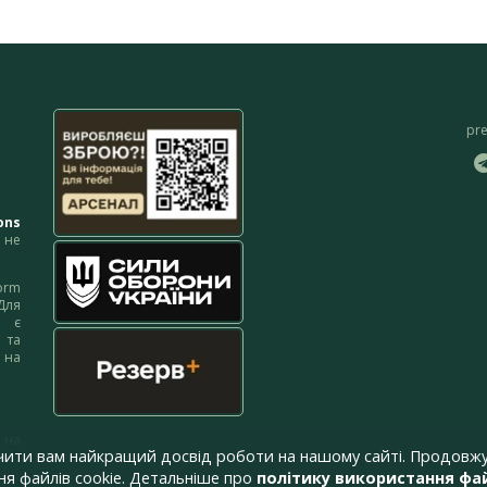
pr
ons
не
orm
Для
м є
 та
 на
 на
чити вам найкращий досвід роботи на нашому сайті. Продовжу
я файлів cookie. Детальніше про
політику використання фай