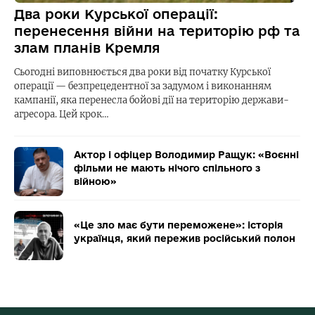
Два роки Курської операції:
перенесення війни на територію рф та
злам планів Кремля
Сьогодні виповнюється два роки від початку Курської
операції — безпрецедентної за задумом і виконанням
кампанії, яка перенесла бойові дії на територію держави-
агресора. Цей крок…
Актор і офіцер Володимир Ращук: «Воєнні
фільми не мають нічого спільного з
війною»
«Це зло має бути переможене»: історія
українця, який пережив російський полон