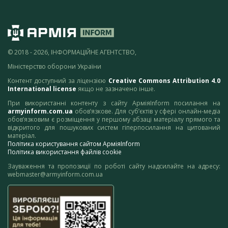
© 2018 - 2026, ІНФОРМАЦІЙНЕ АГЕНТСТВО,
Міністерство оборони України
Контент доступний за ліцензією
Creative Commons Attribution 4.0
International license
якщо не зазначено інше.
При використанні контенту з сайту АрміяInform посилання на
armyinform.com.ua
обов’язкове. Для суб’єктів у сфері онлайн-медіа
обов’язковим є розміщення у першому абзаці матеріалу прямого та
відкритого для пошукових систем гіперпосилання на цитований
матеріал.
Політика користування сайтом АрміяInform
Політика використання файлів cookie
Зауваження та пропозиції по роботі сайту надсилайте на адресу:
webmaster@armyinform.com.ua