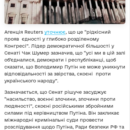
Агенція Reuters
уточнює
, що це “рідкісний
прояв єдності у глибоко розділеному
Конгресі”. Лідер демократичної більшості у
Сенаті Чак Шумер зазначив, що “усі ми в цій залі
об’єдналися, демократи і республіканці, щоб
сказати, що Володимир Путін не може уникнути
відповідальності за звірства, скоєні проти
українського народу”.
Зазначається, що Сенат рішуче засуджує
“насильство, воєнні злочини, злочини проти
людяності”, скоєні російськими збройними
силами під керівництвом Путіна. Він закликає
міжнародні кримінальні суди провести
розслідування щодо Путіна, Ради безпеки РФ та