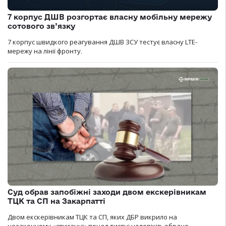
7 корпус ДШВ розгортає власну мобільну мережу
сотового зв’язку
7 корпус швидкого реагування ДШВ ЗСУ тестує власну LTE-
мережу на лінії фронту.
Суд обрав запобіжні заходи двом екскерівникам
ТЦК та СП на Закарпатті
Двом екскерівникам ТЦК та СП, яких ДБР викрило на