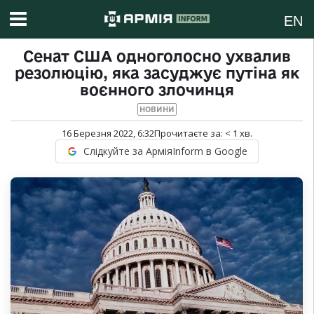
EN
Сенат США одноголосно ухвалив
резолюцію, яка засуджує путіна як
воєнного злочинця
НОВИНИ
16 Березня 2022, 6:32
Прочитаєте за:
< 1
хв.
Слідкуйте за АрміяInform в Google