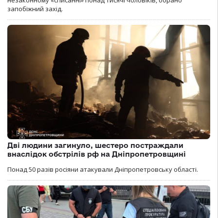
незаконному «списанні» понад тисячі чоловіків, обрано
запобіжний захід.
Дві людини загинуло, шестеро постраждали
внаслідок обстрілів рф на Дніпропетровщині
Понад 50 разів росіяни атакували Дніпропетровську області.