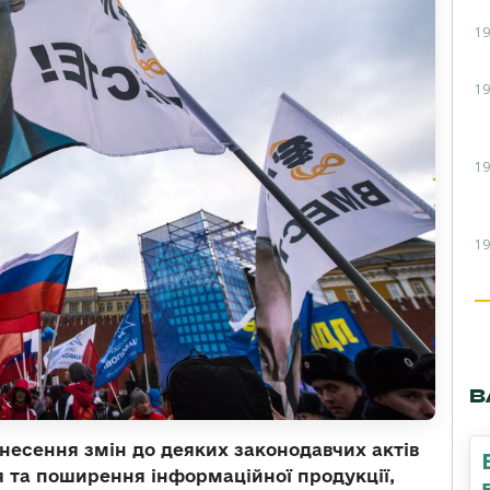
19
19
19
19
В
несення змін до деяких законодавчих актів
я та поширення інформаційної продукції,