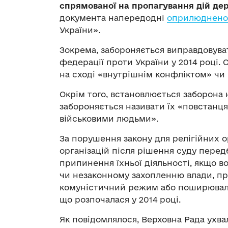
спрямованої на пропагування дій де
документа напередодні
оприлюднено
України».
Зокрема, забороняється виправдовуват
федерації проти України у 2014 році.
на сході «внутрішнім конфліктом» чи
Окрім того, встановлюється заборона 
забороняється називати їх «повстанц
військовими людьми».
За порушення закону для релігійних о
організацій після рішення суду перед
припинення їхньої діяльності, якщо в
чи незаконному захопленню влади, пр
комуністичний режим або поширювали
що розпочалася у 2014 році.
Як повідомлялося, Верховна Рада ухва