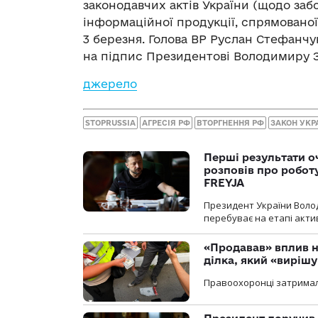
законодавчих актів України (щодо за
інформаційної продукції, спрямовано
3 березня. Голова ВР Руслан Стефанчу
на підпис Президентові Володимиру 
джерело
STOPRUSSIA
АГРЕСІЯ РФ
ВТОРГНЕННЯ РФ
ЗАКОН УКР
Перші результати о
розповів про робот
FREYJA
Президент України Воло
перебуває на етапі актив
«Продавав» вплив н
ділка, який «виріш
Правоохоронці затримал