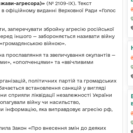
ржави-агресора)»
(№ 2109-ІХ). Текст
в офіційному виданні Верховної Ради «Голос
и, заперечувати збройну агресію російської
 Серед іншого — забороняється називати війну
 «громадянською війною».
на прославляння та звеличування окупантів —
ями», «ополченцями» та «ввічливими
рганізацій, політичних партій та громадських
бачається встановлення санкцій у вигляді
они сприяли ліквідації незалежності України
опагували війну чи насильство,
 інформацію, яка виправдовує агресію рф,
лила Закон «Про внесення змін до деяких