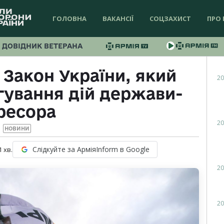
ГОЛОВНА
ВАКАНСІЇ
СОЦЗАХИСТ
ПРО 
ДОВІДНИК ВЕТЕРАНА
 Закон України, який
20
гування дій держави-
ресора
20
НОВИНИ
Слідкуйте за АрміяInform в Google
1
хв.
20
20