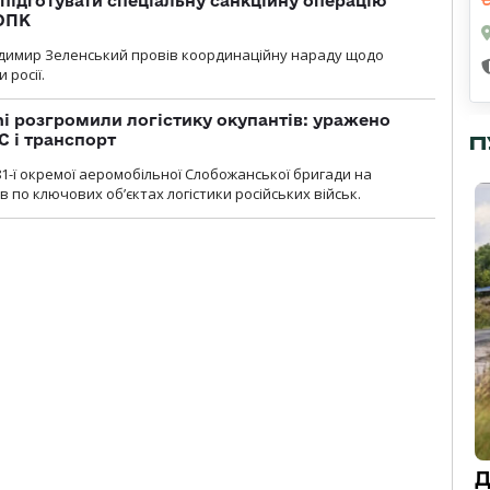
підготувати спеціальну санкційну операцію
 ОПК
димир Зеленський провів координаційну нараду щодо
 росії.
i розгромили логістику окупантів: уражено
С і транспорт
П
1-ї окремої аеромобільної Слобожанської бригади на
 по ключових об’єктах логістики російських військ.
Д