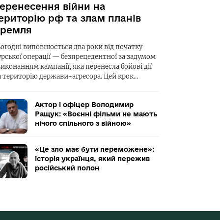
еренесення війни на
ериторію рф та злам планів
ремля
ьогодні виповнюється два роки від початку
урської операції — безпрецедентної за задумом
виконанням кампанії, яка перенесла бойові дії
а територію держави-агресора. Цей крок…
Актор і офіцер Володимир
Ращук: «Воєнні фільми не мають
нічого спільного з війною»
«Це зло має бути переможене»:
історія українця, який пережив
російський полон