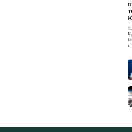
п
т
К
С
К
і 
н