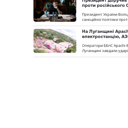
Президент доручив 
проти російського
Президент України Воло
санкційної політики проти
На Луганщині Apach
електростанцію, АЗ
Оператори ББпС Apachi 8
Луганщині завдали ударів