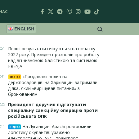
НАС
ENGLISH
:51
Перші результати очікуються на початку
2027 року: Президент розповів про роботу
над вітчизняною балістикою та системою
FREYJA
:41
«Продавав» вплив на
ФОТО
держпосадовців: на Харківщині затримали
ділка, який «вирішував питання» з
бронюванням
:25
Президент доручив підготувати
спеціальну санкційну операцію проти
російського ОПК
:11
На Луганщині Apachi розгромили
ВІДЕО
логістику окупантів: уражено
електростанцію, АЗС і транспорт