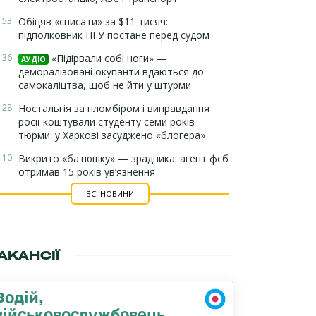
:53
Обіцяв «списати» за $11 тисяч:
підполковник НГУ постане перед судом
:36
«Підірвали собі ноги» —
АУДІО
деморалізовані окупанти вдаються до
самокаліцтва, щоб не йти у штурми
:28
Ностальгія за пломбіром і виправдання
росії коштували студенту семи років
тюрми: у Харкові засуджено «блогера»
:10
Викрито «батюшку» — зрадника: агент фсб
отримав 15 років ув’язнення
ВСІ НОВИНИ
АКАНСІЇ
Водій,
військовослужбовець