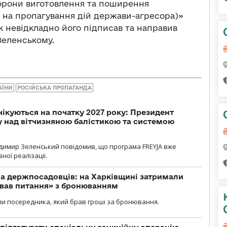
борони виготовлення та поширення
ї на пропагування дій держави-агресора)»
к невідкладно його підписав та направив
Зеленському.
АЇНИ
РОСІЙСЬКА ПРОПАГАНДА
чікуються на початку 2027 року: Президент
у над вітчизняною балістикою та системою
димир Зеленський повідомив, що програма FREYJA вже
ної реалізації.
а держпосадовців: на Харківщині затримали
ував питання» з бронюванням
и посередника, який брав гроші за бронювання.