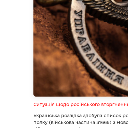
Ситуація щодо російського вторгненн
Українська розвідка здобула список р
полку (військова частина 31665) з Ново