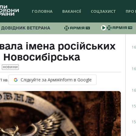
ГОЛОВНА
ВАКАНСІЇ
СОЦЗАХИСТ
ПРО 
ДОВІДНИК ВЕТЕРАНА
вала імена російських
16
з Новосибірська
НОВИНИ
16
Слідкуйте за АрміяInform в Google
 1
хв.
16
15
15