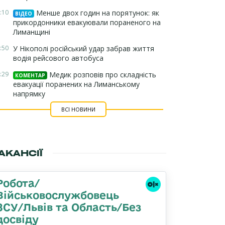
:10
Менше двох годин на порятунок: як
ВІДЕО
прикордонники евакуювали пораненого на
Лиманщині
:50
У Нікополі російський удар забрав життя
водія рейсового автобуса
:29
Медик розповів про складність
КОМЕНТАР
евакуації поранених на Лиманському
напрямку
ВСІ НОВИНИ
АКАНСІЇ
Робота/
Військовослужбовець
ЗСУ/Львів та Область/Без
досвіду