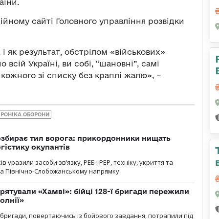
аїни.
ійному сайті Головного управління розвідки
і як результат, обстрілом «військових»
о всій Україні, ви собі, “шановні”, самі
ожного зі списку без краплі жалю», –
ХРОНІКА ОБОРОНИ
озбирає тил ворога: прикордонники нищать
огістику окупантів
 уразили засоби зв’язку, РЕБ і РЕР, техніку, укриття та
на Північно-Слобожанському напрямку.
рятували «Хамві»: бійці 128-ї бригади пережили
олнії»
ї бригади, повертаючись із бойового завдання, потрапили під