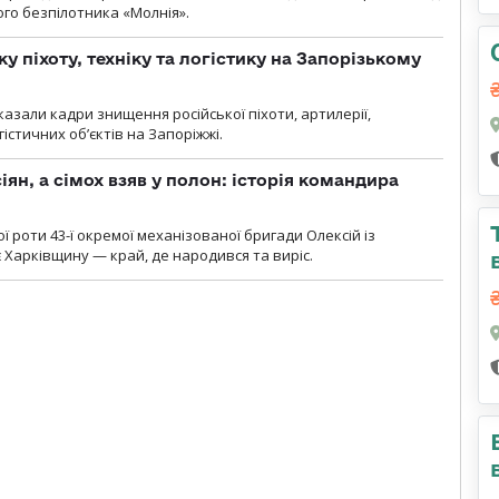
ого безпілотника «Молнія».
у піхоту, техніку та логістику на Запорізькому
азали кадри знищення російської піхоти, артилерії,
гістичних об’єктів на Запоріжжі.
ян, а сімох взяв у полон: історія командира
ї роти 43-ї окремої механізованої бригади Олексій із
 Харківщину — край, де народився та виріс.