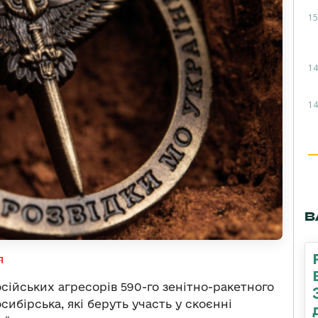
15
14
14
В
я
осійських агресорів 590-го зенітно-ракетного
сибірська, які беруть участь у скоєнні