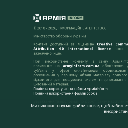
© 2018 - 2026, ІНФОРМАЦІЙНЕ АГЕНТСТВО,
Міністерство оборони України
Контент доступний за ліцензією
Creative Comm
Attribution 4.0 International license
якщо 
зазначено інше.
При використанні контенту з сайту АрміяInf
посилання на
armyinform.com.ua
обов’язкове. 
суб’єктів у сфері онлайн-медіа обов’язкови
розміщення у першому абзаці матеріалу прямого
відкритого для пошукових систем гіперпосилання
цитований матеріал.
Політика користування сайтом АрміяInform
Політика використання файлів cookie
Зауваження та пропозиції по роботі сайту надсилайте
Ми використовуємо файли cookie, щоб забезпе
адресу:
webmaster@armyinform.com.ua
використанн