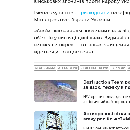
військових злочинів проти народу Укр
Імена окупантів
оприлюднили
на офіц
Міністрества оборони України.
«Своїм виконанням злочинних наказів, 
об’єктів у вигляді цивільних будинків п
виписали вирок — тотальне знищення к
йдеться у повідомленні.
STOPRUSSIA
АГРЕСІЯ РФ
ВТОРГНЕННЯ РФ
ГУР МОУ
Destruction Team р
зв’язок, техніку й л
FPV-дрони прикордонників
логістичний хаб ворога 
Антидронові сітки в
атаку російської «М
Бійці 128-ї Закарпатсько