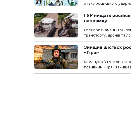
атаку російського ударн
ГУР нищать російськ
напрямку
Спецпризначенці ГУР пок
транспорту, дронів та ло
Знищив шістьох росі
«Гіря»
Командир 3-ї мотопіхотно
позивним «Гіря» захищає