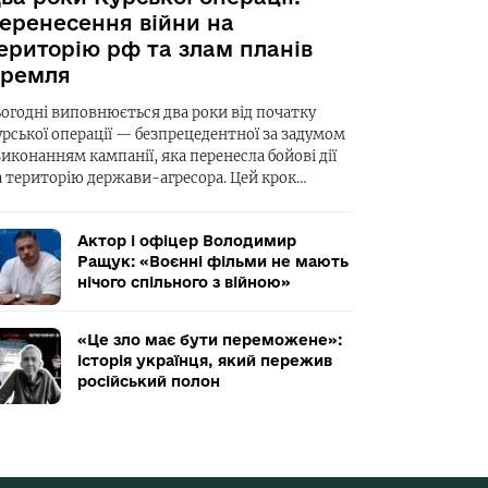
еренесення війни на
ериторію рф та злам планів
ремля
ьогодні виповнюється два роки від початку
урської операції — безпрецедентної за задумом
виконанням кампанії, яка перенесла бойові дії
а територію держави-агресора. Цей крок…
Актор і офіцер Володимир
Ращук: «Воєнні фільми не мають
нічого спільного з війною»
«Це зло має бути переможене»:
історія українця, який пережив
російський полон