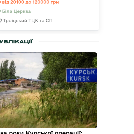
від 20100 до 120000 грн
Біла Церква
Троїцький ТЦК та СП
УБЛІКАЦІЇ
ва роки Курської операції: