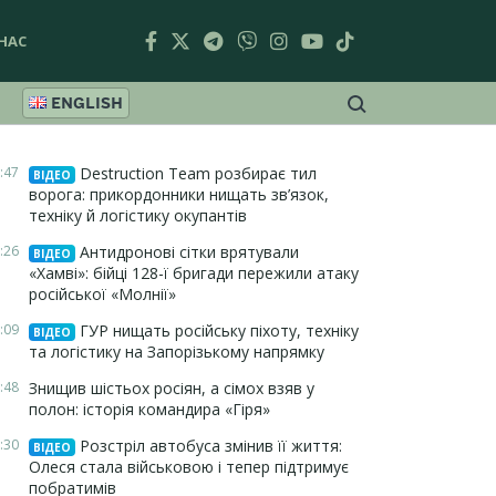
НАС
ENGLISH
:47
Destruction Team розбирає тил
ВІДЕО
ворога: прикордонники нищать зв’язок,
техніку й логістику окупантів
:26
Антидронові сітки врятували
ВІДЕО
«Хамві»: бійці 128-ї бригади пережили атаку
російської «Молнії»
:09
ГУР нищать російську піхоту, техніку
ВІДЕО
та логістику на Запорізькому напрямку
:48
Знищив шістьох росіян, а сімох взяв у
полон: історія командира «Гіря»
:30
Розстріл автобуса змінив її життя:
ВІДЕО
Олеся стала військовою і тепер підтримує
побратимів