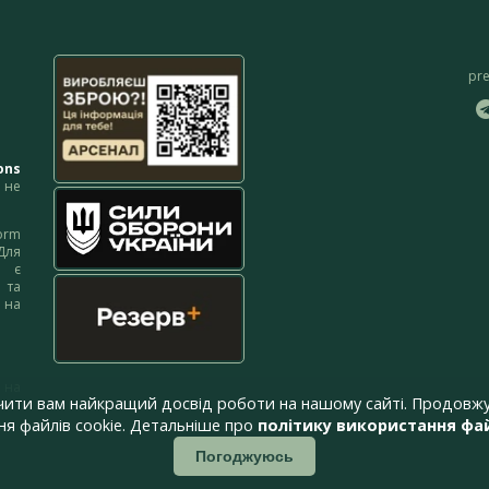
pr
ons
не
orm
Для
м є
 та
 на
 на
чити вам найкращий досвід роботи на нашому сайті. Продовжу
я файлів cookie. Детальніше про
політику використання фай
Погоджуюсь