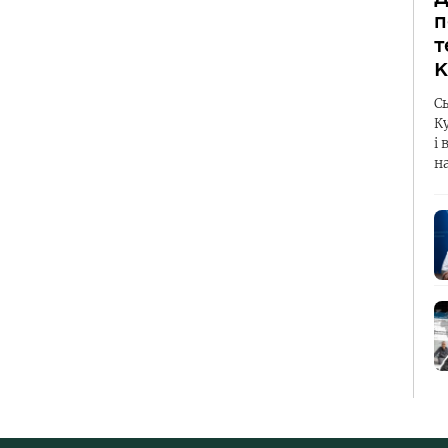
п
т
К
С
К
і 
н