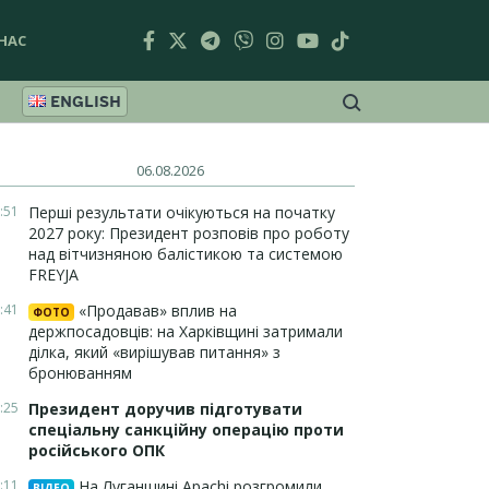
НАС
ENGLISH
06.08.2026
:51
Перші результати очікуються на початку
2027 року: Президент розповів про роботу
над вітчизняною балістикою та системою
FREYJA
:41
«Продавав» вплив на
ФОТО
держпосадовців: на Харківщині затримали
ділка, який «вирішував питання» з
бронюванням
:25
Президент доручив підготувати
спеціальну санкційну операцію проти
російського ОПК
:11
На Луганщині Apachi розгромили
ВІДЕО