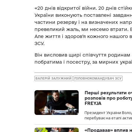
«20 днів відкритої війни. 20 днів стійк
України виконують поставлені завдан
частини резерву і на визначених нап
превеликий жаль, ми несемо втрати. В
Але життя і здоров’я кожного нашого 
ЗСУ.
Він висловив щирі співчуття родинам 
побратима і посестру, за мирних украї
ВАЛЕРІЙ ЗАЛУЖНИЙ
ГОЛОВНОКОМАНДУВАЧ ЗСУ
Перші результати о
розповів про робот
FREYJA
Президент України Воло
перебуває на етапі актив
«Продавав» вплив н