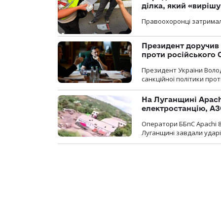
ділка, який «виріш
Правоохоронці затримал
Президент доручив 
проти російського
Президент України Воло
санкційної політики проти
На Луганщині Apach
електростанцію, АЗ
Оператори ББпС Apachi 8
Луганщині завдали ударів