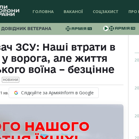
ГОЛОВНА
ВАКАНСІЇ
СОЦЗАХИСТ
ПРО 
ДОВІДНИК ВЕТЕРАНА
ч ЗСУ: Наші втрати в
 у ворога, але життя
20
кого воїна – безцінне
НОВИНИ
20
Слідкуйте за АрміяInform в Google
 1
хв.
20
20