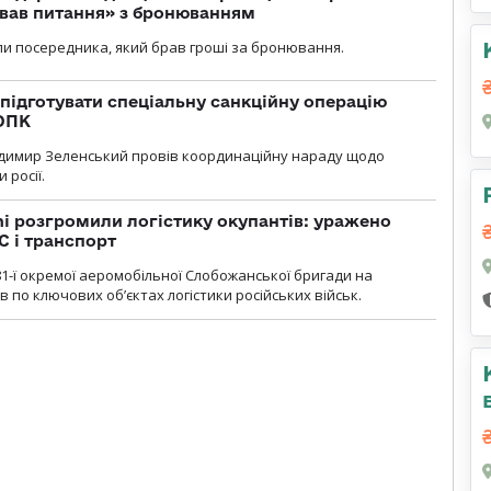
ував питання» з бронюванням
и посередника, який брав гроші за бронювання.
підготувати спеціальну санкційну операцію
 ОПК
димир Зеленський провів координаційну нараду щодо
 росії.
i розгромили логістику окупантів: уражено
С і транспорт
1-ї окремої аеромобільної Слобожанської бригади на
 по ключових об’єктах логістики російських військ.