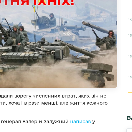
19
19
19
19
вдали ворогу численних втрат, яких він не
ти, хоча і в рази менші, але життя кожного
В
и генерал Валерій Залужний
написав
у