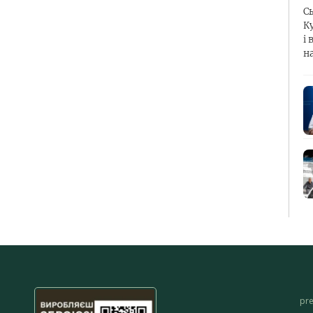
С
К
і 
н
pr