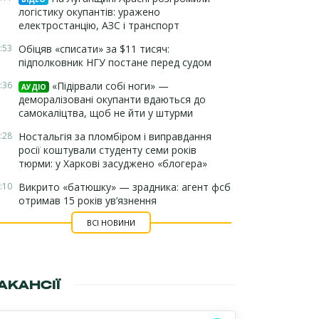
логістику окупантів: уражено
електростанцію, АЗС і транспорт
:53
Обіцяв «списати» за $11 тисяч:
підполковник НГУ постане перед судом
:36
«Підірвали собі ноги» —
АУДІО
деморалізовані окупанти вдаються до
самокаліцтва, щоб не йти у штурми
:28
Ностальгія за пломбіром і виправдання
росії коштували студенту семи років
тюрми: у Харкові засуджено «блогера»
:10
Викрито «батюшку» — зрадника: агент фсб
отримав 15 років ув’язнення
ВСІ НОВИНИ
АКАНСІЇ