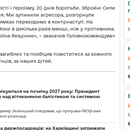
ості і героїзму. 20 днів боротьби. Збройні Сили
ня. Ми зупинили агресора, розгорнули
рямках переходимо в контрнаступ. На
они в декілька разів менші, ніж у противника.
воїна безцінне», – зазначив Головнокомандувач
загиблих та пообіцяв помститися за кожного
нців, за наших дітей.
чікуються на початку 2027 року: Президент
у над вітчизняною балістикою та системою
димир Зеленський повідомив, що програма FREYJA вже
ної реалізації.
а держпосадовців: на Харківщині затримали