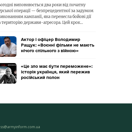
ьогодні виповнюється два роки від початку
урської операції — безпрецедентної за задумом
виконанням кампанії, яка перенесла бойові дії
а територію держави-агресора. Цей крок…
Актор і офіцер Володимир
Ращук: «Воєнні фільми не мають
нічого спільного з війною»
«Це зло має бути переможене»:
історія українця, який пережив
російський полон
ess@armyinform.com.ua