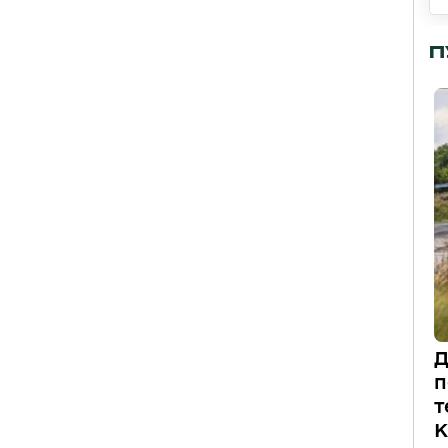
П
Д
п
т
К